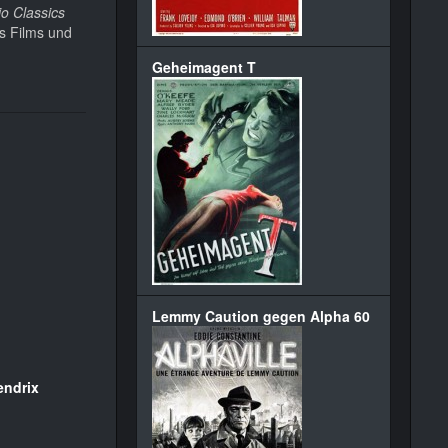
io Classics
es Films und
Geheimagent T
Lemmy Caution gegen Alpha 60
ndrix