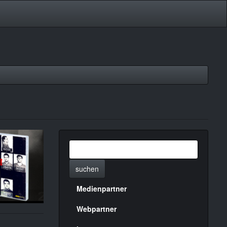
suchen
Medienpartner
Menülinks
rechte
Webpartner