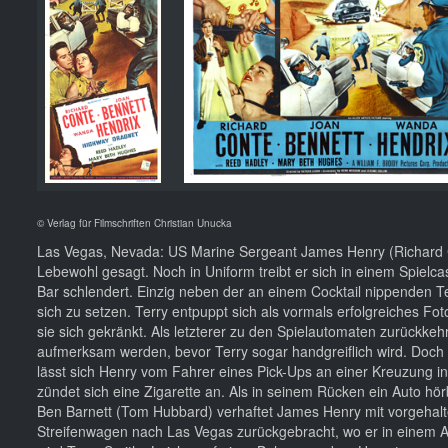
© Verlag für Filmschriften Christian Unucka
Las Vegas, Nevada: US Marine Sergeant James Henry (Richard C
Lebewohl gesagt. Noch in Uniform treibt er sich in einem Spielc
Bar schlendert. Einzig neben der an einem Cocktail nippenden Ter
sich zu setzen. Terry entpuppt sich als vormals erfolgreiches F
sie sich gekränkt. Als letzterer zu den Spielautomaten zurückke
aufmerksam werden, bevor Terry sogar handgreiflich wird. Doch
lässt sich Henry vom Fahrer eines Pick-Ups an einer Kreuzung in
zündet sich eine Zigarette an. Als in seinem Rücken ein Auto hör
Ben Barnett (Tom Hubbard) verhaftet James Henry mit vorgehalt
Streifenwagen nach Las Vegas zurückgebracht, wo er in einem Ap