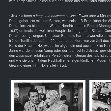
wird Terry Smiths Leiche auf einer Bahre aus dem Haus transpor
“Well, it’s been a long time between smiles.”
Etwas über 4 Minute
Dabei gehört sie mit zum Besten, was solche B-Produktion der Al
Darstellern zu bieten hat. Wanda Hendrix hatte in Robert Mont
1947) erstmals die weibliche Hauptrolle innegehabt. Richard Co
Durchbruch gelungen. Und Joan Bennetts Karriere wurzelte so w
frühen Tonfilm der späten 20er Jahre. Letztere war zur Zeit des
Rolle der Frau im Hollywoodfilm allgemein und auch im Film Noi
Jahre war dem fiesen Vamp oder der “damsel in distress“ gewiche
den Zuschauer erfahrbare Persönlichkeit. Genau deshalb ist s
und wie sie uns mit dem Nachhall einer eigentümlichen Modernitä
Gewand eines Film Noirs allein lässt.