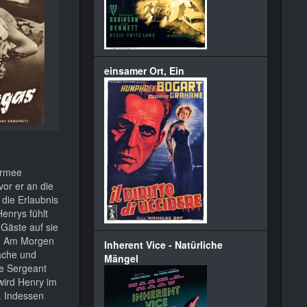
einsamer Ort, Ein
Armee
or er an die
 die Erlaubnis
enrys fühlt
 Gäste auf sie
h… Am Morgen
Inherent Vice - Natürliche
läche und
Mängel
ve Sergeant
wird Henry im
. Indessen