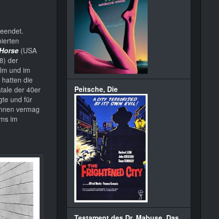
beendet.
nierten
 Horse
(USA
8) der
ilm und im
 hatten die
Peitsche, Die
tale der 40er
gte und für
innen vermag
lms im
Testament des Dr. Mabuse, Das