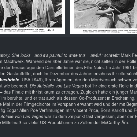
y. She looks - and it’s painful to write this – awful,”
schreibt Mark Fer
em Machwerk. Während der 40er Jahre war sie, nicht selten in der Rol
e der herausragenden Darstellerinnen des Film Noirs. Im Jahr 1951 be
rien Gastauftritte, doch im Dezember des Jahres erschoss ihr eifersücht
besbriefe
, USA 1949), ihren Agenten, der den Mordversuch schwer ver
ut wie beendet.
Die Autofalle von Las Vegas
bot ihr eine erste Rolle in 
– das Finale mit ihr ist kaum zu ertragen. Zugleich hatte ein junger Ma
ilm beruhte, und er trat auch als dessen Co-Produzent in Erscheining. 
e Mal in der Filmgechichte im Vorspann erwähnt wird und der mit Begi
g Edgar-Allen-Poe-Verfilmungen mit Vincent Price, Boris Karloff und P
utofalle von Las Vegas
war zu dem Zeipunkt fast vergessen, aber der 
e Mittelmaß so vieler US-Produktionen zu Zeiten der McCarthy-Ära.