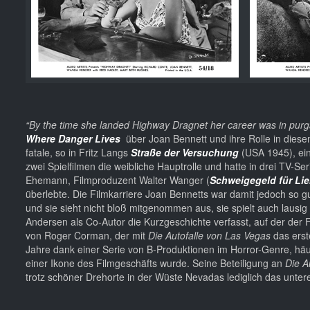
“By the time she landed Highway Dragnet her career was in purgator
Where Danger Lives
über Joan Bennett und ihre Rolle in dies
fatale, so in Fritz Langs
Straße der Versuchung
(USA 1945), ein
zwei Spielfilmen die weibliche Hauptrolle und hatte in drei TV-Se
Ehemann, Filmproduzent Walter Wanger (
Schweigegeld für Lie
überlebte. Die Filmkarriere Joan Bennetts war damit jedoch so g
und sie sieht nicht bloß mitgenommen aus, sie spielt auch lausig 
Andersen als Co-Autor die Kurzgeschichte verfasst, auf der der F
von Roger Corman, der mit
Die Autofalle von Las Vegas
das erst
Jahre dank einer Serie von B-Produktionen im Horror-Genre, häufi
einer Ikone des Filmgeschäfts wurde. Seine Beteiligung an
Die A
trotz schöner Drehorte in der Wüste Nevadas lediglich das unter