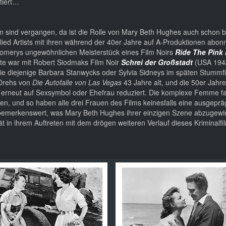
tiert…
n sind vergangen, da ist die Rolle von Mary Beth Hughes auch schon 
lied Artists mit ihren während der 40er Jahre auf A-Produktionen abon
ogomerys ungewöhnlichen Meisterstück eines Film Noirs
Ride The Pink
nte war mit Robert Siodmaks Film Noir
Schrei der Großstadt
(USA 194
ie diejenige Barbara Stanwycks oder Sylvia Sidneys im späten Stummf
 Drehs von
Die Autofalle von Las Vegas
43 Jahre alt, und die 50er Jahre
r erneut auf Sexsymbol oder Ehefrau reduziert. Die komplexe Femme fa
n, und so haben alle drei Frauen des Films keinesfalls eine ausgeprä
o bemerkenswert, was Mary Beth Hughes ihrer einzigen Szene abzugew
t in ihrem Auftreten mit dem drögen weiteren Verlauf dieses Kriminalfi