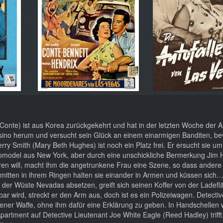
onte) ist aus Korea zurückgekehrt und hat in der letzten Woche der 
asino herum und versucht sein Glück an einem einarmigen Banditen, bev
ry Smith (Mary Beth Hughes) ist noch ein Platz frei. Er ersucht sie um
otomodel aus New York, aber durch eine unschickliche Bermerkung Jim H
hren will, macht ihm die angetrunkene Frau eine Szene, so dass andere
 mitten in ihrem Ringen halten sie einander in Armen und küssen sic
 der Wüste Nevadas absetzen, greift sich seinen Koffer von der Ladef
bar wird, streckt er den Arm aus, doch ist es ein Polizeiwagen. Detecti
ener Waffe, ohne ihm dafür eine Erklärung zu geben. In Handschellen 
artment auf Detective Lieutenant Joe White Eagle (Reed Hadley) trifft