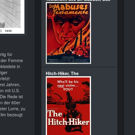
tig für
le der Femme
kleidete in
iger
Hitch-Hiker, The
letzt
drei Jahren,
nn mit U.S.
Die Rede ist
nn der 60er
eter Lorre, zu
Film bezeugt