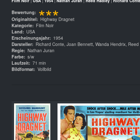
Film Noir
|
USA
|
1954
|
Nathan Juran
|
Reed Hadley
|
Richard Cont
***
Bewertung
Originaltitel
Highway Dragnet
Kategorie
Film Noir
Land
USA
Erscheinungsjahr
1954
Darsteller
Richard Conte, Joan Bennett, Wanda Hendrix, Reed
Regie
Nathan Juran
Farbe
s/w
Laufzeit
71 min
Bildformat
Vollbild