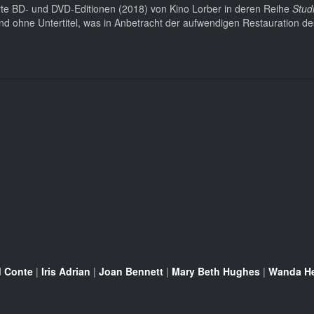
ierte BD- und DVD-Editionen (2018) von Kino Lorber in deren Reihe
Stud
und ohne Untertitel, was in Anbetracht der aufwendigen Restauration d
d Conte
|
Iris Adrian
|
Joan Bennett
|
Mary Beth Hughes
|
Wanda He