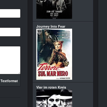
Journey Into Fear
 Textformat
Vier im roten Kreis