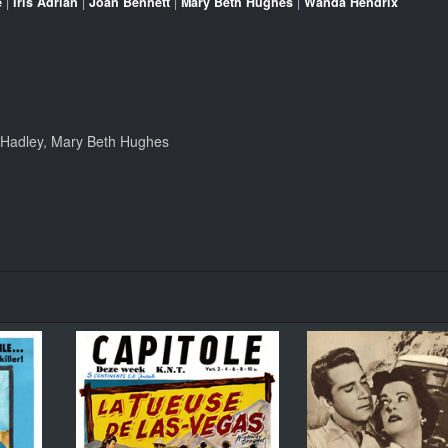
e
|
Iris Adrian
|
Joan Bennett
|
Mary Beth Hughes
|
Wanda Hendrix
 Hadley, Mary Beth Hughes