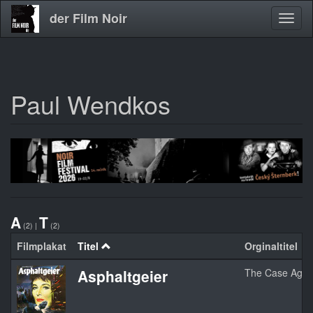
der Film Noir
Navig
aktivi
Paul Wendkos
Direkt
zum
Inhalt
A
T
(2)
|
(2)
Filmplakat
Titel
Orginaltitel
Asphaltgeier
The Case Again