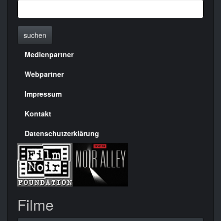
suchen
Medienpartner
Menülinks
rechte
Webpartner
Seite
Impressum
Kontakt
Datenschutzerklärung
Filme