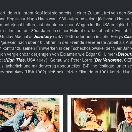
ort, denn in ihrem Kopf lebt sie bereits in einer Zukunft, frei von den 
er und Regisseur Hugo Haas war 1939 aufgrund seiner jüdischen Herkunf
nd unterjocht hatten, auf abenteuerlichen Wegen in die USA emigiriert. 
h im Lauf der 30er Jahre in seiner Heimat erarbeitet hatte. Erst ab 
in Gustav Machatýs
Jeaulosy
(USA 1945) oder auch in John Berrys
Cas
fgelesen
nach über 10 Jahren in der Fremde seine erste Arbeit als Aut
h konträr zu seinen Filmwerken in der Tschechoslowakei der 30er Jahr
on vergleichbar derjenigen von Exilanten wie Edgar G. Ulmer (
Detour
t (
High Tide
, USA 1947). Genau wie Peter Lorre (
Der Verlorene
, GER
ls lächerlich und minderwertig abgeurteilten B-Filme festlegte, unter s
aradise Alley
(USA 1962) hieß sein letzter Film, denn 1961 kehrte Hu