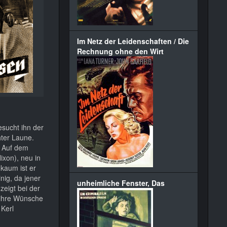
Im Netz der Leidenschaften / Die
Rechnung ohne den Wirt
sucht ihn der
hter Laune.
. Auf dem
ixon), neu in
 kaum ist er
nig, da jener
unheimliche Fenster, Das
zeigt bei der
ihre Wünsche
 Kerl