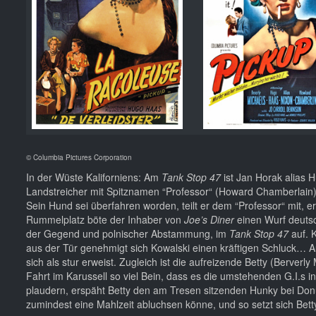
© Columbia Pictures Corporation
In der Wüste Kaliforniens: Am
Tank Stop 47
ist Jan Horak alias
Landstreicher mit Spitznamen “Professor“ (Howard Chamberlain), 
Sein Hund sei überfahren worden, teilt er dem “Professor“ mit, e
Rummelplatz böte der Inhaber von
Joe’s Diner
einen Wurf deutsc
der Gegend und polnischer Abstammung, im
Tank Stop 47
auf. K
aus der Tür genehmigt sich Kowalski einen kräftigen Schluck… A
sich als stur erweist. Zugleich ist die aufreizende Betty (Berverl
Fahrt im Karussell so viel Bein, dass es die umstehenden G.I.s i
plaudern, erspäht Betty den am Tresen sitzenden Hunky bei Donut
zumindest eine Mahlzeit abluchsen könne, und so setzt sich B