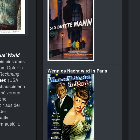
us' World
 ein einsames
zum Opfer in
Wenn es Nacht wird in Paris
 Rechnung
ten
(USA
chauspielerin
t hölzernen
zene
oir aus der
 der
ativ
n ausfüllt,