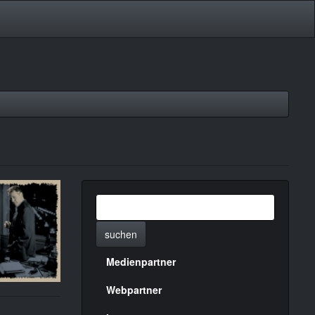
suchen
Medienpartner
Menülinks
rechte
Webpartner