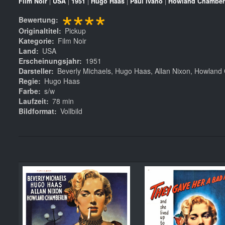
Film Noir
|
USA
|
1951
|
Hugo Haas
|
Paul Ivano
|
Howland Chamber
****
Bewertung
Originaltitel
Pickup
Kategorie
Film Noir
Land
USA
Erscheinungsjahr
1951
Darsteller
Beverly Michaels, Hugo Haas, Allan Nixon, Howland 
Regie
Hugo Haas
Farbe
s/w
Laufzeit
78 min
Bildformat
Vollbild