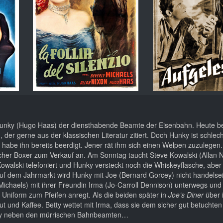
 Hunky (Hugo Haas) der diensthabende Beamte der Eisenbahn. Heute be
der gerne aus der klassischen Literatur zitiert. Doch Hunky ist schlec
r habe ihn bereits beerdigt. Jener rät ihm sich einen Welpen zuzulegen
her Boxer zum Verkauf an. Am Sonntag taucht Steve Kowalski (Allan N
owalski telefoniert und Hunky versteckt noch die Whiskeyflasche, aber
uf dem Jahrmarkt wird Hunky mit Joe (Bernard Gorcey) nicht handelsei
y Michaels) mit ihrer Freundin Irma (Jo-Carroll Dennison) unterwegs und 
n Uniform zum Pfeifen anregt. Als die beiden später in
Joe’s Diner
über 
 und Kaffee. Betty wettet mit Irma, dass sie dem sicher gut betuchten
etty neben den mürrischen Bahnbeamten…