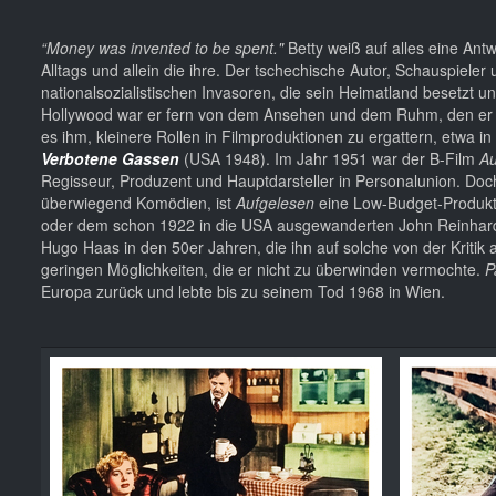
“Money was invented to be spent."
Betty weiß auf alles eine Antw
Alltags und allein die ihre. Der tschechische Autor, Schauspiel
nationalsozialistischen Invasoren, die sein Heimatland besetzt u
Hollywood war er fern von dem Ansehen und dem Ruhm, den er sic
es ihm, kleinere Rollen in Filmproduktionen zu ergattern, etwa 
Verbotene Gassen
(USA 1948). Im Jahr 1951 war der B-Film
Au
Regisseur, Produzent und Hauptdarsteller in Personalunion. Doc
überwiegend Komödien, ist
Aufgelesen
eine Low-Budget-Produkti
oder dem schon 1922 in die USA ausgewanderten John Reinhard
Hugo Haas in den 50er Jahren, die ihn auf solche von der Kritik a
geringen Möglichkeiten, die er nicht zu überwinden vermochte.
P
Europa zurück und lebte bis zu seinem Tod 1968 in Wien.