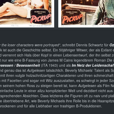
ay the loser characters were portrayed“
, schreibt Dennis Schwartz für
Oz
 ist auch die Geschichte selbst. Ein 50jähriger Witwer, der als Exilant
d verrennt sich Hals über Kopf in einen Lebensentwurf, der ihn selbst 
icht nur wie eine B-Fassung von James M Cains legendärem Roman
Die
esessen / Besessenheit
(ITA 1943) und als
Im Netz der Leidenschaf
nd genau das ist
Aufgelesen
tatsächlich. Beverly Michaels‘ Talent als S
 mit ihren vulgär holzschnitzartigen Charakteren und ihren schmerzhaf
n mit Facetten und sogar mit Witz auszustatten, es schwingt in jeder S
 seinem hohen Ross zu steigen bereit ist, kann
Aufgelesen
als Film N
nfache Leute in einer allzu komplizierten Welt und dezidiert nicht aus
prechenden Absichten. Dass letzteres die Figuren oft zu naiv und plak
 übertriebene Art, wie Beverly Michaels ihre Rolle bis in die Haarspitze
chrockenen und für alle Liebhaber von trashigen B-Produktionen.