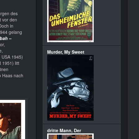
Sorgen des
t vor den
Doch in
1944 gelang
bah –
or,
e,
Murder, My Sweet
, USA 1945)
 1951) litt
einen
go Haas nach
dritte Mann, Der