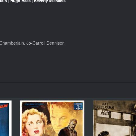
lain
|
Hugo Haas
|
Beverly Michaels
Chamberlain, Jo-Carroll Dennison