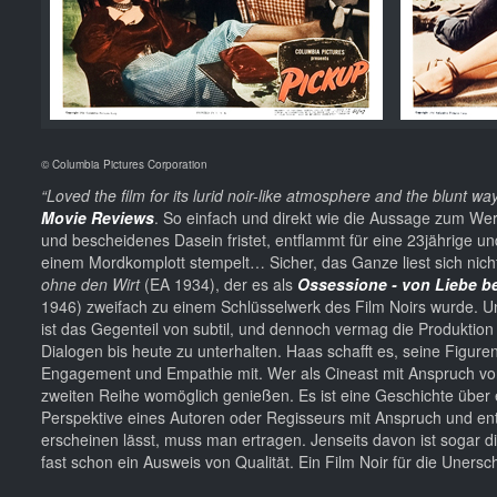
© Columbia Pictures Corporation
“Loved the film for its lurid noir-like atmosphere and the blunt w
Movie Reviews
. So einfach und direkt wie die Aussage zum Werk
und bescheidenes Dasein fristet, entflammt für eine 23jährige un
einem Mordkomplott stempelt… Sicher, das Ganze liest sich n
ohne den Wirt
(EA 1934), der es als
Ossessione - von Liebe b
1946) zweifach zu einem Schlüsselwerk des Film Noirs wurde. U
ist das Gegenteil von subtil, und dennoch vermag die Produktion
Dialogen bis heute zu unterhalten. Haas schafft es, seine Figure
Engagement und Empathie mit. Wer als Cineast mit Anspruch von
zweiten Reihe womöglich genießen. Es ist eine Geschichte über ei
Perspektive eines Autoren oder Regisseurs mit Anspruch und ents
erscheinen lässt, muss man ertragen. Jenseits davon ist sogar die
fast schon ein Ausweis von Qualität. Ein Film Noir für die Uners