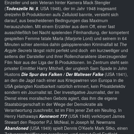
Einzeiler und sein Veteran hinter Kamera Mack Stengler
(
Todeszelle Nr. 5
, USA 1948), der im Jahr 1948 insgesamt
dreizehn B-Produktionen aufs Zelluloid bannte, versteht sich
darauf, aus bescheidenen Bedingungen das Maximum
herauszuholen. Mit einem Erzähler aus dem Off, einer fast
ausschließlich bei Nacht spielenden Filmhandlung, der kompetent
gespielten Femme fatale Marla (Marjorie Lord) und seinem in 64
Minuten schier atemlos dahin galoppierenden Kriminalfall ist
The
Argyle Secrets
längst nicht perfekt und doch ein kurzweiliger und
seitens der Darsteller und ihrer Rollencharaktere überzeugender
Film Noir aus der Liga der B-Produktionen. Im Zentrum steht sein
privater Ermittler Harry Mitchell, der ungleich Sam Spade in John
Hustons
Die Spur des Falken / Der Malteser Falke
(USA 1941),
an den die Jagd nach einer aus Kriegswirren von Europa in die
USA gelangten Kostbarkeit natürlich erinnert, kein Privatdetektiv
sondern ein Journalist ist. Der investigative Journalist, der im
Dienst eines moralischen Gebots agiert, das ihm die eigene
Staatsbürgerschaft in der Wiege der Demokratie als
Verantwortung zuschreibt, ist im Film jener Zeit ein Neuling. In
Henry Hathaways
Kennwort 777
(USA 1948) verkörpert James
Stewart den Reporter P.J. McNeal, in Joseph M. Newmans
Abandoned
(USA 1949) spielt Dennis O’Keefe Mark Sitko, einen