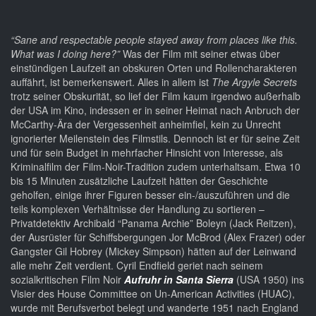
“Sane and respectable people stayed away from places like this.
What was I doing here?”
Was der Film mit seiner etwas über
einstündigen Laufzeit an obskuren Orten und Rollencharakteren
auffährt, ist bemerkenswert. Alles in allem ist
The Argyle Secrets
trotz seiner Obskurität, so lief der Film kaum irgendwo außerhalb
der USA im Kino, indessen er in seiner Heimat nach Anbruch der
McCarthy-Ära der Vergessenheit anheimfiel, kein zu Unrecht
ignorierter Meilenstein des Filmstils. Dennoch ist er für seine Zeit
und für sein Budget in mehrfacher Hinsicht von Interesse, als
Kriminalfilm der Film-Noir-Tradition zudem unterhaltsam. Etwa 10
bis 15 Minuten zusätzliche Laufzeit hätten der Geschichte
geholfen, einige ihrer Figuren besser ein-/auszuführen und die
teils komplexen Verhältnisse der Handlung zu sortieren –
Privatdetektiv Archibald “Panama Archie” Boleyn (Jack Reitzen),
der Ausrüster für Schiffsbergungen Jor McBrod (Alex Frazer) oder
Gangster Gil Hobrey (Mickey Simpson) hätten auf der Leinwand
alle mehr Zeit verdient. Cyril Endfield geriet nach seinem
sozialkritischen Film Noir
Aufruhr in Santa Sierra
(USA 1950) ins
Visier des House Committee on Un-American Activities (HUAC),
wurde mit Berufsverbot belegt und wanderte 1951 nach England