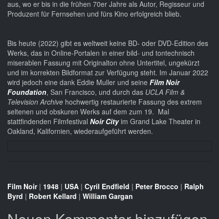
aus, wo er bis in die frühen 70er Jahre als Autor, Regisseur und
Produzent für Fernsehen und fürs Kino erfolgreich blieb.
Bis heute (2022) gibt es weltweit keine BD- oder DVD-Edition des
Werks, das in Online-Portalen in einer bild- und tontechnisch
miserablen Fassung mit Originalton ohne Untertitel, ungekürzt
und im korrekten Bildformat zur Verfügung steht. Im Januar 2022
wird jedoch eine dank Eddie Muller und seine
Film Noir
Foundation
, San Francisco, und durch das
UCLA Film &
Television Archive
hochwertig restaurierte Fassung des extrem
seltenen und obskuren Werks auf dem zum 19. Mal
stattfindenden Filmfestival
Noir City
im Grand Lake Theater in
Oakland, Kalifornien, wiederaufgeführt werden.
Film Noir
|
1948
|
USA
|
Cyril Endfield
|
Peter Brocco
|
Ralph
Byrd
|
Robert Kellard
|
William Gargan
Neuen Kommentar hinzufügen