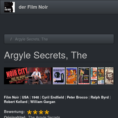
der Film Noir
Direkt
Argyle Secrets, The
zum
Inhalt
Argyle Secrets, The
Film Noir
|
USA
|
1948
|
Cyril Endfield
|
Peter Brocco
|
Ralph Byrd
|
Robert Kellard
|
William Gargan
****
Bewertung
Originaltitel
The Argyle Secrets