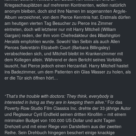
Kriegsschauplätzen auf mehreren Kontinenten, wollen natürlich
anonym bleiben, doch sind ihre Namen im sogenannten Argyle-
Album verzeichnet, von dem Pierce Kenntnis hat. Erstmals dürfen
am heutigen vierten Tag Besucher zu Pierce ins Zimmer
eintreten, doch will letzterer nur mit Harry Mitchell (William
Gargan) reden, der ihm vom Chefredakteur des
Washington
Heralds
empfohlen wurde. Sowohl Van Selbin als auch Allen
Pierces Sekretärin Elizabeth Court (Barbara Billingsley)
verabschieden sich, und Mitchell bleibt im Krankenzimmer mit
dem Kollegen allein. Während er dem Bericht seines Vorbilds
lauscht, hat Pierce jedoch einen Herzanfall. Harry Mitchell hastet
ins Badezimmer, um dem Patienten ein Glas Wasser zu holen, als
er die Tür sich öffnen hört…
“That’s the trouble with doctors: They think, everybody is
interested in living as they are in keeping them alive.”
Für das
Poverty-Row-Studio Film Classics Inc. drehte der 33-jährige Autor
und Regisseur Cyril Endfield seinen dritten Kinofilm – mit einem
minimalen Budget von 100.000 US-Dollar und acht Tagen
Drehzeit und mit einer Riege von Darstellern aus der zweiten
Reihe. Sein Drehbuch hingegen beschert einige knackige