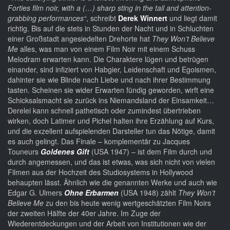
Forties film noir, with a (…) sharp sting in the tail and attention-
grabbing performances“
, schreibt
Derek Winnert
und liegt damit
richtig. Bis auf die stets in Stunden der Nacht und in Schluchten
einer Großstadt angesiedelten Drehorte hat
They Won’t Believe
Me
alles, was man von einem Film Noir mit einem Schuss
Melodram erwarten kann. Die Charaktere lügen und betrügen
einander, sind infiziert von Habgier, Leidenschaft und Egoismen,
dahinter sie wie Blinde nach Liebe und nach ihrer Bestimmung
tasten. Scheinen sie wider Erwarten fündig geworden, wirft eine
Schicksalsmacht sie zurück ins Niemandsland der Einsamkeit…
Derelei kann schnell pathetisch oder zumindest übertrieben
wirken, doch Latimer und Pichel halten ihre Erzählung auf Kurs,
und die exzellent aufspielenden Darsteller tun das Nötige, damit
es auch gelingt. Das Finale – komplementär zu Jacques
Touneurs
Goldenes Gift
(USA 1947) – ist dem Film durch und
durch angemessen, und das ist etwas, was sich nicht von vielen
Filmen aus der Hochzeit des Studiosystems in Hollywood
behaupten lässt. Ähnlich wie die genannten Werke und auch wie
Edgar G. Ulmers
Ohne Erbarmen
(USA 1948) zählt
They Won’t
Believe Me
zu den bis heute wenig wertgeschätzten Film Noirs
der zweiten Hälfte der 40er Jahre. Im Zuge der
Wiederentdeckungen und der Arbeit von Institutionen wie der