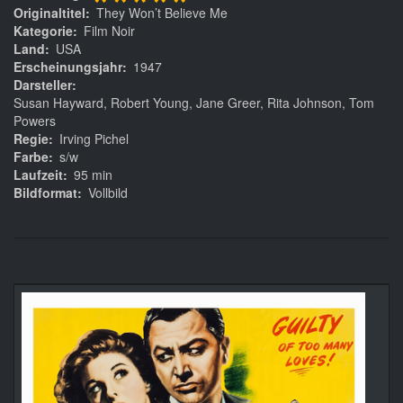
*****
Originaltitel
They Won’t Believe Me
Kategorie
Film Noir
Land
USA
Erscheinungsjahr
1947
Darsteller
Susan Hayward, Robert Young, Jane Greer, Rita Johnson, Tom
Powers
Regie
Irving Pichel
Farbe
s/w
Laufzeit
95 min
Bildformat
Vollbild