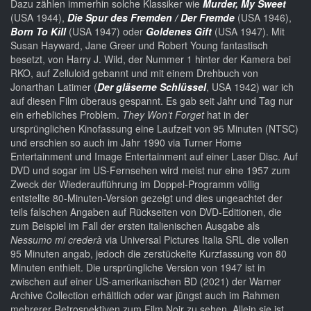
Dazu zählen immerhin solche Klassiker wie
Murder, My Sweet
(USA 1944),
Die Spur des Fremden / Der Fremde
(USA 1946),
Born To Kill
(USA 1947) oder
Goldenes Gift
(USA 1947). Mit
Susan Hayward, Jane Greer und Robert Young fantastisch
besetzt, von Harry J. Wild, der Nummer 1 hinter der Kamera bei
RKO, auf Zelluloid gebannt und mit einem Drehbuch von
Jonarthan Latimer (
Der gläserne Schlüssel
, USA 1942) war ich
auf diesen Film überaus gespannt. Es gab seit Jahr und Tag nur
ein erhebliches Problem.
They Won’t Forget
hat in der
ursprünglichen Kinofassung eine Laufzeit von 95 Minuten (NTSC)
und erschien so auch im Jahr 1990 via Turner Home
Entertainment und Image Entertainment auf einer Laser Disc. Auf
DVD und sogar im US-Fernsehen wird meist nur eine 1957 zum
Zweck der Wiederaufführung im Doppel-Programm völlig
entstellte 80-Minuten-Version gezeigt und dies ungeachtet der
teils falschen Angaben auf Rückseiten von DVD-Editionen, die
zum Beispiel im Fall der ersten italienischen Ausgabe als
Nessumo mi crederà
via Universal Pictures Italia SRL die vollen
95 Minuten angab, jedoch die zerstückelte Kurzfassung von 80
Minuten enthielt. Die ursprüngliche Version von 1947 ist in
zwischen auf einer US-amerikanischen BD (2021) der Warner
Archive Collection erhältlich oder war jüngst auch im Rahmen
mehrerer Retrospektiven zum Film Noir zu sehen. Allein sie ist