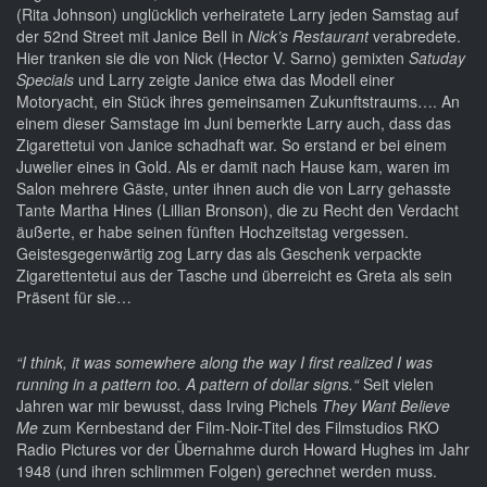
(Rita Johnson) unglücklich verheiratete Larry jeden Samstag auf
der 52nd Street mit Janice Bell in
Nick’s Restaurant
verabredete.
Hier tranken sie die von Nick (Hector V. Sarno) gemixten
Satuday
Specials
und Larry zeigte Janice etwa das Modell einer
Motoryacht, ein Stück ihres gemeinsamen Zukunftstraums…. An
einem dieser Samstage im Juni bemerkte Larry auch, dass das
Zigarettetui von Janice schadhaft war. So erstand er bei einem
Juwelier eines in Gold. Als er damit nach Hause kam, waren im
Salon mehrere Gäste, unter ihnen auch die von Larry gehasste
Tante Martha Hines (Lillian Bronson), die zu Recht den Verdacht
äußerte, er habe seinen fünften Hochzeitstag vergessen.
Geistesgegenwärtig zog Larry das als Geschenk verpackte
Zigarettentetui aus der Tasche und überreicht es Greta als sein
Präsent für sie…
“I think, it was somewhere along the way I first realized I was
running in a pattern too. A pattern of dollar signs.“
Seit vielen
Jahren war mir bewusst, dass Irving Pichels
They Want Believe
Me
zum Kernbestand der Film-Noir-Titel des Filmstudios RKO
Radio Pictures vor der Übernahme durch Howard Hughes im Jahr
1948 (und ihren schlimmen Folgen) gerechnet werden muss.