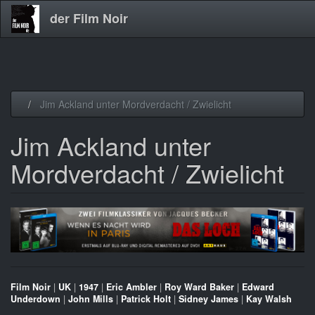
der Film Noir
Direkt
Jim Ackland unter Mordverdacht / Zwielicht
zum
Inhalt
Jim Ackland unter
Mordverdacht / Zwielicht
Film Noir
|
UK
|
1947
|
Eric Ambler
|
Roy Ward Baker
|
Edward
Underdown
|
John Mills
|
Patrick Holt
|
Sidney James
|
Kay Walsh