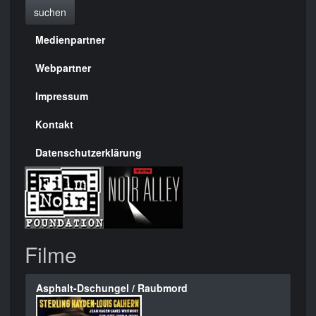
suchen
Medienpartner
Menülinks
rechte
Webpartner
Seite
Impressum
Kontakt
Datenschutzerklärung
Filme
Asphalt-Dschungel / Raubmord