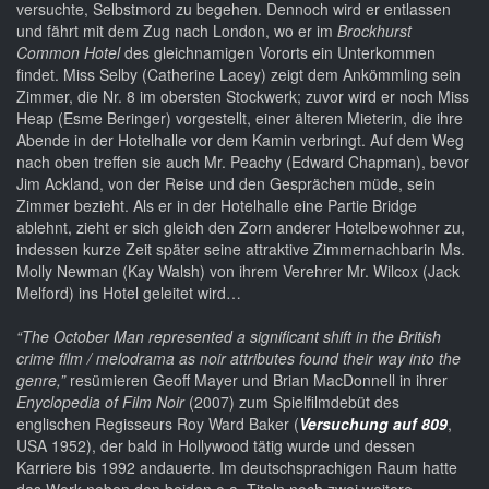
versuchte, Selbstmord zu begehen. Dennoch wird er entlassen
und fährt mit dem Zug nach London, wo er im
Brockhurst
Common Hotel
des gleichnamigen Vororts ein Unterkommen
findet. Miss Selby (Catherine Lacey) zeigt dem Ankömmling sein
Zimmer, die Nr. 8 im obersten Stockwerk; zuvor wird er noch Miss
Heap (Esme Beringer) vorgestellt, einer älteren Mieterin, die ihre
Abende in der Hotelhalle vor dem Kamin verbringt. Auf dem Weg
nach oben treffen sie auch Mr. Peachy (Edward Chapman), bevor
Jim Ackland, von der Reise und den Gesprächen müde, sein
Zimmer bezieht. Als er in der Hotelhalle eine Partie Bridge
ablehnt, zieht er sich gleich den Zorn anderer Hotelbewohner zu,
indessen kurze Zeit später seine attraktive Zimmernachbarin Ms.
Molly Newman (Kay Walsh) von ihrem Verehrer Mr. Wilcox (Jack
Melford) ins Hotel geleitet wird…
“The October Man
represented a significant shift in the British
crime film / melodrama as noir attributes found their way into the
genre,”
resümieren Geoff Mayer und Brian MacDonnell in ihrer
Enyclopedia of Film Noir
(2007) zum Spielfilmdebüt des
englischen Regisseurs Roy Ward Baker (
Versuchung auf 809
,
USA 1952), der bald in Hollywood tätig wurde und dessen
Karriere bis 1992 andauerte. Im deutschsprachigen Raum hatte