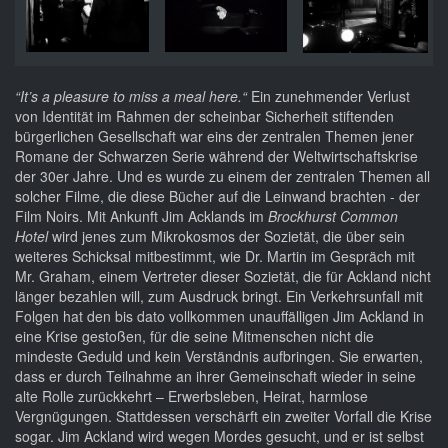
“It’s a pleasure to miss a meal here.“
Ein zunehmender Verlust
von Identität im Rahmen der scheinbar Sicherheit stiftenden
bürgerlichen Gesellschaft war eins der zentralen Themen jener
Romane der Schwarzen Serie während der Weltwirtschaftskrise
der 30er Jahre. Und es wurde zu einem der zentralen Themen all
solcher Filme, die diese Bücher auf die Leinwand brachten - der
Film Noirs. Mit Ankunft Jim Acklands im
Brockhurst Common
Hotel
wird jenes zum Mikrokosmos der Sozietät, die über sein
weiteres Schicksal mitbestimmt, wie Dr. Martin im Gespräch mit
Mr. Graham, einem Vertreter dieser Sozietät, die für Ackland nicht
länger bezahlen will, zum Ausdruck bringt. Ein Verkehrsunfall mit
Folgen hat den bis dato vollkommen unauffälligen Jim Ackland in
eine Krise gestoßen, für die seine Mitmenschen nicht die
mindeste Geduld und kein Verständnis aufbringen. Sie erwarten,
dass er durch Teilnahme an ihrer Gemeinschaft wieder in seine
alte Rolle zurückkehrt – Erwerbsleben, Heirat, harmlose
Vergnügungen. Stattdessen verschärft ein zweiter Vorfall die Krise
sogar. Jim Ackland wird wegen Mordes gesucht, und er ist selbst