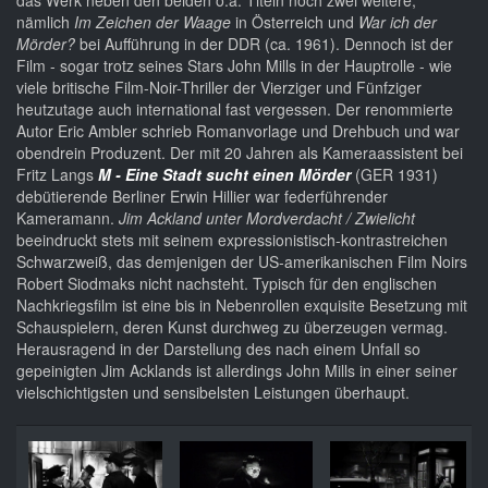
das Werk neben den beiden o.a. Titeln noch zwei weitere,
nämlich
Im Zeichen der Waage
in Österreich und
War ich der
Mörder?
bei Aufführung in der DDR (ca. 1961). Dennoch ist der
Film - sogar trotz seines Stars John Mills in der Hauptrolle - wie
viele britische Film-Noir-Thriller der Vierziger und Fünfziger
heutzutage auch international fast vergessen. Der renommierte
Autor Eric Ambler schrieb Romanvorlage und Drehbuch und war
obendrein Produzent. Der mit 20 Jahren als Kameraassistent bei
Fritz Langs
M - Eine Stadt sucht einen Mörder
(GER 1931)
debütierende Berliner Erwin Hillier war federführender
Kameramann.
Jim Ackland unter Mordverdacht / Zwielicht
beeindruckt stets mit seinem expressionistisch-kontrastreichen
Schwarzweiß, das demjenigen der US-amerikanischen Film Noirs
Robert Siodmaks nicht nachsteht. Typisch für den englischen
Nachkriegsfilm ist eine bis in Nebenrollen exquisite Besetzung mit
Schauspielern, deren Kunst durchweg zu überzeugen vermag.
Herausragend in der Darstellung des nach einem Unfall so
gepeinigten Jim Acklands ist allerdings John Mills in einer seiner
vielschichtigsten und sensibelsten Leistungen überhaupt.