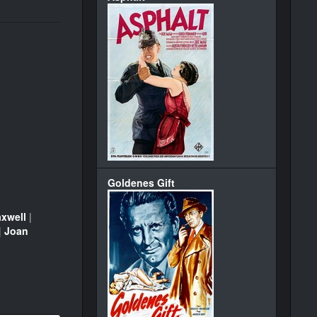
Goldenes Gift
xwell
|
|
Joan