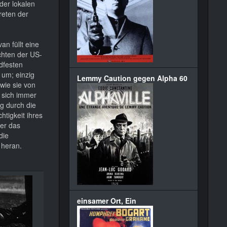
der lokalen
reten der
van füllt eine
chten der US-
dfesten
 um; einzig
Lemmy Caution gegen Alpha 60
wie sie von
 sich immer
g durch die
htigkeit ihres
der das
die
 heran.
einsamer Ort, Ein