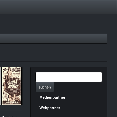
suchen
Medienpartner
Menülinks
rechte
Webpartner