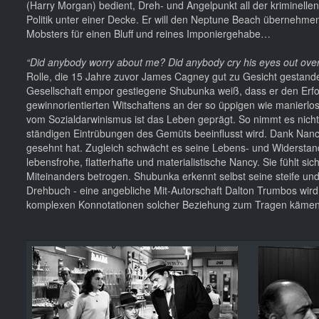
(Harry Morgan) bedient, Dreh- und Angelpunkt all der kriminelle
Politik unter einer Decke. Er will den Neptune Beach übernehme
Mobsters für einen Bluff und reines Imponiergehabe…
“Did anybody worry about me? Did anybody cry his eyes out ove
Rolle, die 15 Jahre zuvor James Cagney gut zu Gesicht gestande
Gesellschaft empor gestiegene Shubunka weiß, dass er den Erfol
gewinnorientierten Witschaftens an der so üppigen wie manierlo
vom Sozialdarwinismus ist das Leben geprägt. So nimmt es nicht
ständigen Eintrübungen des Gemüts beeinflusst wird. Dank Nanc
gesehnt hat. Zugleich schwächt es seine Lebens- und Widerstand
lebensfrohe, flatterhafte und materialistische Nancy. Sie fühlt 
Miteinanders betrogen. Shubunka erkennt selbst seine steife und
Drehbuch - eine angebliche Mit-Autorschaft Dalton Trumbos wird g
komplexen Konnotationen solcher Beziehung zum Tragen kämen,