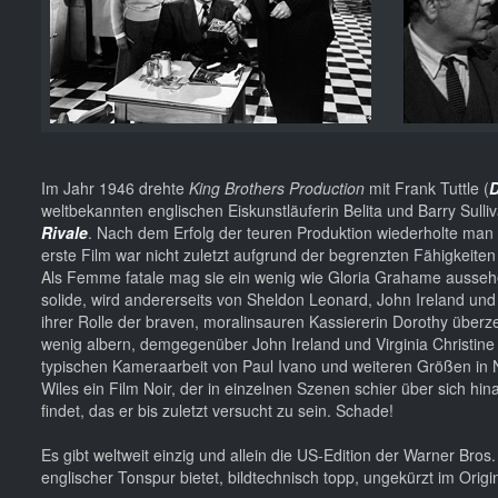
Im Jahr 1946 drehte
King Brothers Production
mit Frank Tuttle (
D
weltbekannten englischen Eiskunstläuferin Belita und Barry Sulli
Rivale
. Nach dem Erfolg der teuren Produktion wiederholte man
erste Film war nicht zuletzt aufgrund der begrenzten Fähigkeiten b
Als Femme fatale mag sie ein wenig wie Gloria Grahame aussehen,
solide, wird andererseits von Sheldon Leonard, John Ireland und
ihrer Rolle der braven, moralinsauren Kassiererin Dorothy überz
wenig albern, demgegenüber John Ireland und Virginia Christine a
typischen Kameraarbeit von Paul Ivano und weiteren Größen in N
Wiles ein Film Noir, der in einzelnen Szenen schier über sich h
findet, das er bis zuletzt versucht zu sein. Schade!
Es gibt weltweit einzig und allein die US-Edition der Warner Bros
englischer Tonspur bietet, bildtechnisch topp, ungekürzt im Origi