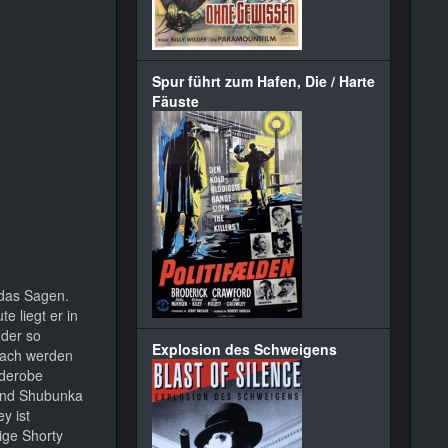
Spur führt zum Hafen, Die / Harte
Fäuste
 das Sagen.
e liegt er in
 der so
Explosion des Schweigens
wach werden
rderobe
gend Shubunka
y ist
ige Shorty