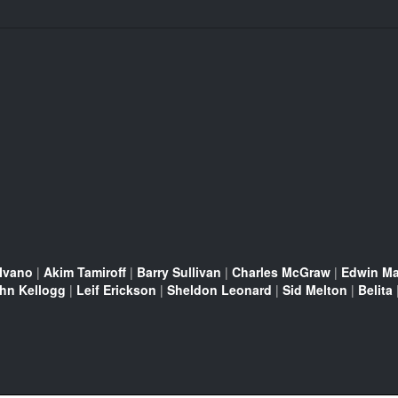
 Ivano
|
Akim Tamiroff
|
Barry Sullivan
|
Charles McGraw
|
Edwin Ma
hn Kellogg
|
Leif Erickson
|
Sheldon Leonard
|
Sid Melton
|
Belita