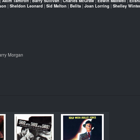
|
Akim Tamiroff
|
Barry Sullivan
|
Charles McGraw
|
Edwin Maxwell
|
Elish
kson
|
Sheldon Leonard
|
Sid Melton
|
Belita
|
Joan Lorring
|
Shelley Winte
Harry Morgan