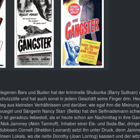
egenen Bars und Buden hat der kriminelle Shubunka (Barry Sullivan)
chutzzölle und hat auch sonst in jedem Geschäft seine Finger drin. Heut
eg aus kleinsten Verhältnissen und darüber, wie egal ihm die Meinung
Revuegirl und Sängerin Nancy Starr (Belita) hat den Selfmademann sch
 ist geradezu liebestoll, als er heute schon am Nachmittag in ihre Ga
Nick Jammey (Akim Tamiroff), Inhaber einer Eis- und Soda-Bar, drin
 dubiosen Cornell (Sheldon Leonard) setzt ihn unter Druck, denn Jamme
osen Lokals, wo die nette Dorothy (Joan Lorring) kassiert und der witz