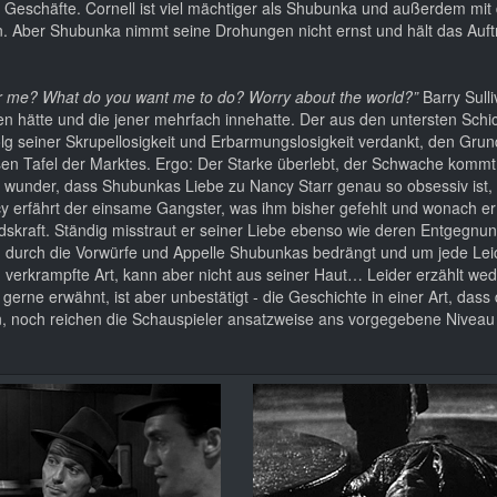
n Geschäfte. Cornell ist viel mächtiger als Shubunka und außerdem mit 
n. Aber Shubunka nimmt seine Drohungen nicht ernst und hält das Auft
r me? What do you want me to do? Worry about the world?”
Barry Sulli
n hätte und die jener mehrfach innehatte. Der aus den untersten Schi
g seiner Skrupellosigkeit und Erbarmungslosigkeit verdankt, den Grun
sen Tafel der Marktes. Ergo: Der Starke überlebt, der Schwache kommt
 wunder, dass Shubunkas Liebe zu Nancy Starr genau so obsessiv ist, 
y erfährt der einsame Gangster, was ihm bisher gefehlt und wonach er
skraft. Ständig misstraut er seiner Liebe ebenso wie deren Entgegnun
sich durch die Vorwürfe und Appelle Shubunkas bedrängt und um jede Leic
 verkrampfte Art, kann aber nicht aus seiner Haut… Leider erzählt we
erne erwähnt, ist aber unbestätigt - die Geschichte in einer Art, dass 
 noch reichen die Schauspieler ansatzweise ans vorgegebene Niveau