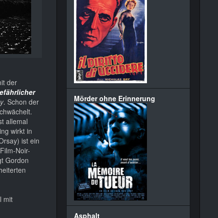
it der
efährlicher
Mörder ohne Erinnerung
y
. Schon der
schwächelt.
t allemal
ng wirkt in
rsay) ist ein
Film-Noir-
gt Gordon
heiterten
l mit
Asphalt