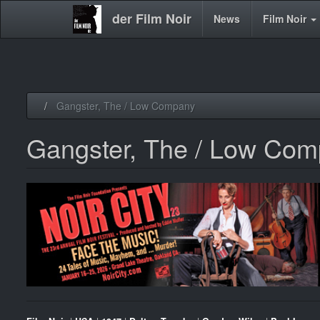
der Film Noir
Main
News
Film Noir
navigation
Direkt
Gangster, The / Low Company
zum
Inhalt
Gangster, The / Low Co