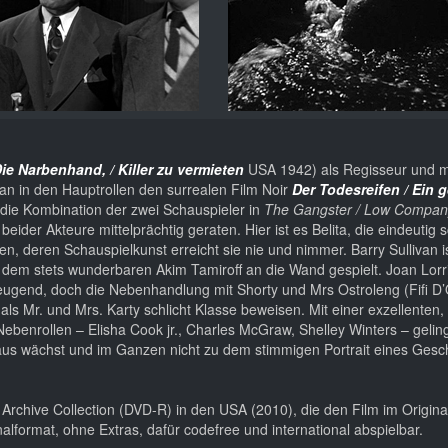
ie Narbenhand, / Killer zu vermieten
USA 1942) als Regisseur und m
van in den Hauptrollen den surrealen Film Noir
Der Todesreifen / Ein g
 die Kombination der zwei Schauspieler in
The Gangster / Low Compan
eider Akteure mittelprächtig geraten. Hier ist es Belita, die eindeutig 
 deren Schauspielkunst erreicht sie nie und nimmer. Barry Sullivan is
 dem stets wunderbaren Akim Tamiroff an die Wand gespielt. Joan Lorri
eugend, doch die Nebenhandlung mit Shorty und Mrs Ostroleng (Fifi D’O
ls Mr. und Mrs. Karty schlicht Klasse beweisen. Mit einer exzellenten, 
ebenrollen – Elisha Cook jr., Charles McGraw, Shelley Winters – gelin
inaus wächst und im Ganzen nicht zu dem stimmigen Portrait eines Gesc
. Archive Collection (DVD-R) in den USA (2010), die den Film im Origina
nalformat, ohne Extras, dafür codefree und international abspielbar.