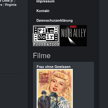
Seite
a Cook jr.
|
Impressum
rs
|
Virginia
Kontakt
Datenschutzerklärung
Filme
Frau ohne Gewissen