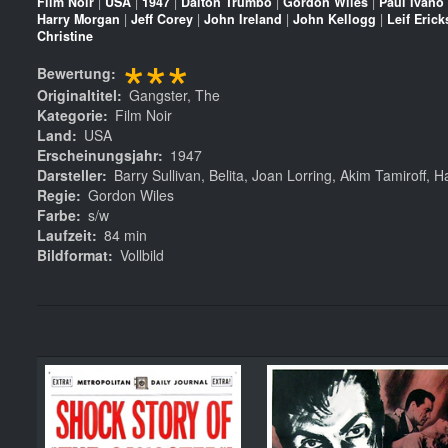
Film Noir
|
USA
|
1947
|
Dalton Trumbo
|
Gordon Wiles
|
Paul Ivano
Harry Morgan
|
Jeff Corey
|
John Ireland
|
John Kellogg
|
Leif Eric
Christine
***
Bewertung
Originaltitel
Gangster, The
Kategorie
Film Noir
Land
USA
Erscheinungsjahr
1947
Darsteller
Barry Sullivan, Belita, Joan Lorring, Akim Tamiroff, 
Regie
Gordon Wiles
Farbe
s/w
Laufzeit
84 min
Bildformat
Vollbild