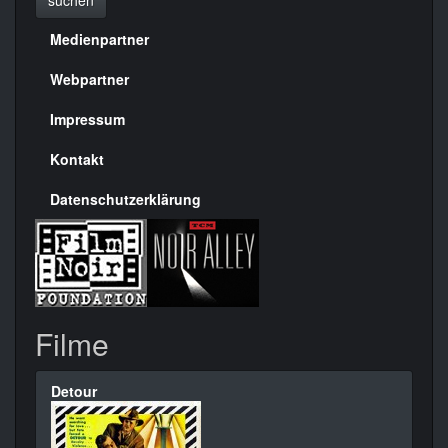
Medienpartner
Menülinks
rechte
Webpartner
Seite
Impressum
Kontakt
Datenschutzerklärung
Filme
Detour