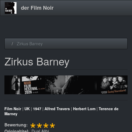
der Film Noir
Direkt
Zirkus Barney
zum
Inhalt
Zirkus Barney
Film Noir
|
UK
|
1947
|
Alfred Travers
|
Herbert Lom
|
Terence de
Marney
****
Bewertung
Originaltitel
Dual Alibi