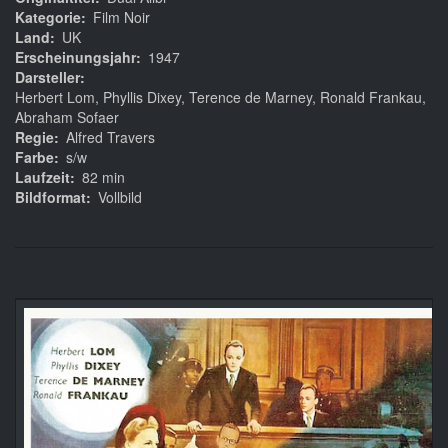
Kategorie
Film Noir
Land
UK
Erscheinungsjahr
1947
Darsteller
Herbert Lom, Phyllis Dixey, Terence de Marney, Ronald Frankau,
Abraham Sofaer
Regie
Alfred Travers
Farbe
s/w
Laufzeit
82 min
Bildformat
Vollbild