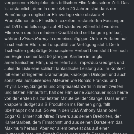
vergessenen Beispielen des britischen Film Noirs seiner Zeit. Das
ist erstaunlich, denn in den letzten 20 Jahren sind dank der
Bemühungen englischer Filmverlage viele obskure B-
Produktionen des Filmstils in exzellent restaurierten Fassungen
auf DVD und teils sogar auf BD wiedervervöffentlicht worden.
Filme von deutlich minderer Qualität sind seit langem greifbar,
während
Zirkus Barney
in den einschlägigen Online-Portalen nur
in schlechter Bild- und Tonqualität zur Verfügung steht. Der in
Tschechien gebpürtige Schauspieler Herbert Lom steht hier noch
am Beginn seiner fast 50-jährigen Karriere im anglo-
amerikanischen Film, und er liefert als Trapezduo Georges und
Jules de Lisle eine schlicht fantastische Leistung ab. Im Kontext
mit einer stringenten Dramaturgie, knackigen Dialogen und auch
sonst vital aufspielenden Akteuren wie Ronald Frankau und
Phyllis Dixey, Sängerin und Stripteasetänzerin in ihrem zweiten
und letzten Filmauftritt, hält der Film seine Zuschauer noch heute
von der ersten bis zur letzten Minute bei der Stange. Dass er mit
knappem Budget als B-Produktion ins Rennen ging, fällt
überhaupt nicht auf. So wie in den USA Anthony Mann oder
Edgar G. Ulmer holt Alfred Travers aus seinen Drehorten, der
Kameraarbeit, dem Filmschnitt und aus seinen Darstellern das
Maximum heraus. Aber vor allem beweist das auf einer