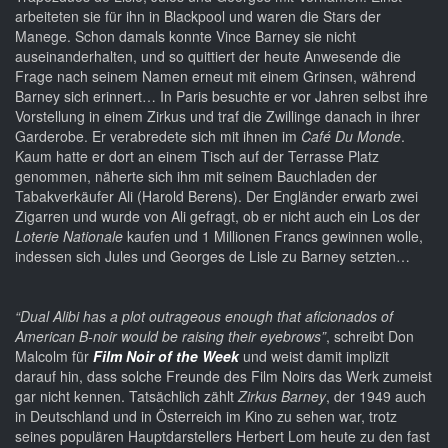
arbeiteten sie für ihn in Blackpool und waren die Stars der
Manege. Schon damals konnte Vince Barney sie nicht
auseinanderhalten, und so quittiert der heute Anwesende die
Frage nach seinem Namen erneut mit einem Grinsen, während
Barney sich erinnert… In Paris besuchte er vor Jahren selbst ihre
Vorstellung in einem Zirkus und traf die Zwillinge danach in ihrer
Garderobe. Er verabredete sich mit ihnen im
Café Du Monde
.
Kaum hatte er dort an einem Tisch auf der Terrasse Platz
genommen, näherte sich ihm mit seinem Bauchladen der
Tabakverkäufer Ali (Harold Berens). Der Engländer erwarb zwei
Zigarren und wurde von Ali gefragt, ob er nicht auch ein Los der
Loterie Nationale
kaufen und 1 Millionen Francs gewinnen wolle,
indessen sich Jules und Georges de Lisle zu Barney setzten…
“Dual Alibi has a plot outrageous enough that aficionados of
American B-noir would be raising their eyebrows”
, schreibt Don
Malcolm für
Film Noir of the Week
und weist damit implizit
darauf hin, dass solche Freunde des Film Noirs das Werk zumeist
gar nicht kennen. Tatsächlich zählt
Zirkus Barney
, der 1949 auch
in Deutschland und in Österreich im Kino zu sehen war, trotz
seines populären Hauptdarstellers Herbert Lom heute zu den fast