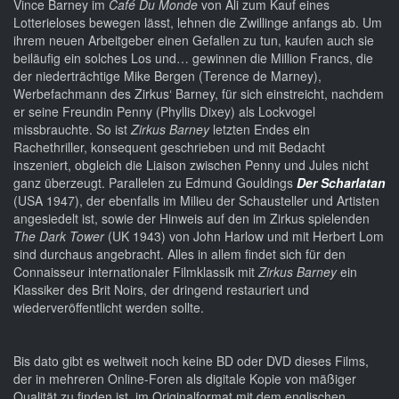
Vince Barney im
Café Du Monde
von Ali zum Kauf eines
Lotterieloses bewegen lässt, lehnen die Zwillinge anfangs ab. Um
ihrem neuen Arbeitgeber einen Gefallen zu tun, kaufen auch sie
beiläufig ein solches Los und… gewinnen die Million Francs, die
der niederträchtige Mike Bergen (Terence de Marney),
Werbefachmann des Zirkus‘ Barney, für sich einstreicht, nachdem
er seine Freundin Penny (Phyllis Dixey) als Lockvogel
missbrauchte. So ist
Zirkus Barney
letzten Endes ein
Rachethriller, konsequent geschrieben und mit Bedacht
inszeniert, obgleich die Liaison zwischen Penny und Jules nicht
ganz überzeugt. Parallelen zu Edmund Gouldings
Der Scharlatan
(USA 1947), der ebenfalls im Milieu der Schausteller und Artisten
angesiedelt ist, sowie der Hinweis auf den im Zirkus spielenden
The Dark Tower
(UK 1943) von John Harlow und mit Herbert Lom
sind durchaus angebracht. Alles in allem findet sich für den
Connaisseur internationaler Filmklassik mit
Zirkus Barney
ein
Klassiker des Brit Noirs, der dringend restauriert und
wiederveröffentlicht werden sollte.
Bis dato gibt es weltweit noch keine BD oder DVD dieses Films,
der in mehreren Online-Foren als digitale Kopie von mäßiger
Qualität zu finden ist, im Originalformat mit dem englischen