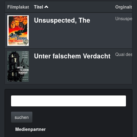
Filmplakat
Titel
Orginaltite
Unsuspected, The
Unsuspect
Unter falschem Verdacht
Quai des O
suchen
Medienpartner
Menülinks