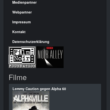
Medienpartner
Menülinks
rechte
Webpartner
Seite
Impressum
Kontakt
Datenschutzerklärung
Filme
Lemmy Caution gegen Alpha 60