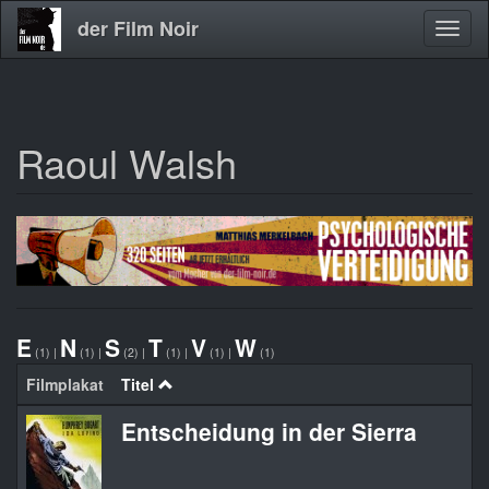
der Film Noir
Navig
aktivi
Raoul Walsh
Direkt
zum
Inhalt
E
N
S
T
V
W
(1)
|
(1)
|
(2)
|
(1)
|
(1)
|
(1)
Filmplakat
Titel
Entscheidung in der Sierra