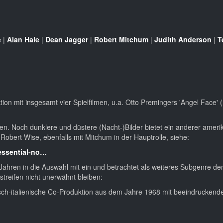
e
|
Alan Hale
|
Dean Jagger
|
Robert Mitchum
|
Judith Anderson
|
T
ktion mit insgesamt vier Spielfilmen, u.a. Otto Premingers 'Angel Face'
. Noch dunklere und düstere (Nacht-)Bilder bietet ein anderer ameri
obert Wise, ebenfalls mit Mitchum in der Hauptrolle, siehe:
tessential-no…
ahren in die Auswahl mit ein und betrachtet als weiteres Subgenre de
streifen nicht unerwähnt bleiben:
isch-italienische Co-Produktion aus dem Jahre 1968 mit beeindruckende