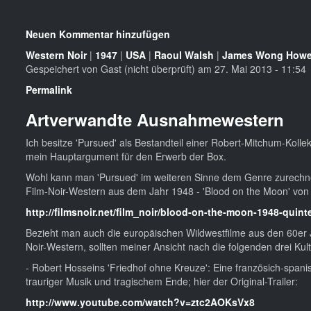
Neuen Kommentar hinzufügen
Western Noir
|
1947
|
USA
|
Raoul Walsh
|
James Wong How
Gespeichert von
Gast (nicht überprüft)
am 27. Mai 2013 - 11:54
Permalink
Artverwandte Ausnahmewestern
Ich besitze 'Pursued' als Bestandteil einer Robert-Mitchum-Kolle
mein Hauptargument für den Erwerb der Box.
Wohl kann man 'Pursued' im weiteren Sinne dem Genre zurechnen
Film-Noir-Western aus dem Jahr 1948 - 'Blood on the Moon' von R
http://filmsnoir.net/film_noir/blood-on-the-moon-1948-quin
Bezieht man auch die europäischen Wildwestfilme aus den 60er J
Noir-Western, sollten meiner Ansicht nach die folgenden drei Kult
- Robert Hosseins 'Friedhof ohne Kreuze': Eine französich-span
trauriger Musik und tragischem Ende; hier der Original-Trailer:
http://www.youtube.com/watch?v=ztc2AOKsVx8