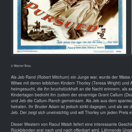
© Warner Bros.
Als Jeb Rand (Robert Mitchum) ein Junge war, wurde der Waise
Witwe mit deren leiblichen Kindern Thorley (Teresa Wright) und
heimgesucht, die ihn bruchstückhaft an die Nacht erinnern, als 
Kindertagen bedroht ihn zudem der einarmige Grant Callum (Dea
und Jeb die Callum-Ranch gemeinsam. Als Jeb aus dem spanisch-a
heiraten. Ihr Bruder Adam ist jedoch strikt dagegen, und als sie
Jeb. Der zeigt sich uneinsichtig und will Thorley um jeden Pr
Dieser Western von Raoul Walsh liefert eine interessante Geschic
Rückblenden erst nach und nach offenbart wird. Lähmende Ungewis