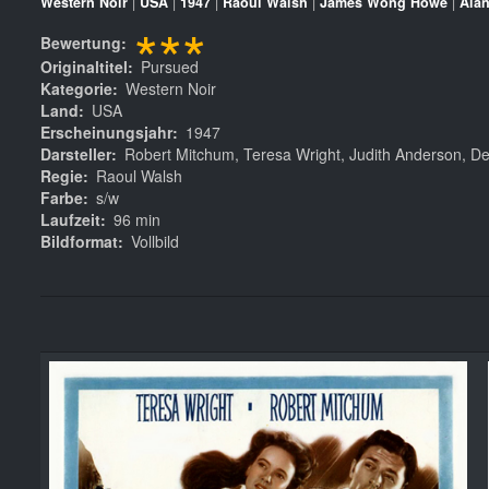
Western Noir
|
USA
|
1947
|
Raoul Walsh
|
James Wong Howe
|
Alan
***
Bewertung
Originaltitel
Pursued
Kategorie
Western Noir
Land
USA
Erscheinungsjahr
1947
Darsteller
Robert Mitchum, Teresa Wright, Judith Anderson, D
Regie
Raoul Walsh
Farbe
s/w
Laufzeit
96 min
Bildformat
Vollbild