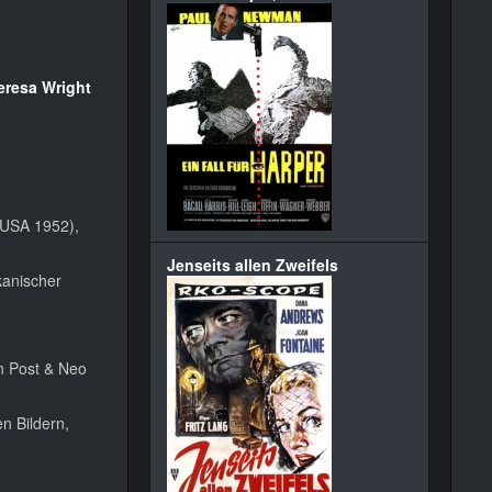
eresa Wright
 (USA 1952),
Jenseits allen Zweifels
kanischer
n Post & Neo
n Bildern,