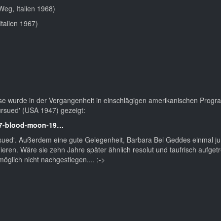
Weg, Italien 1968)
Italien 1967)
se wurde in der Vergangenheit in einschlägigen amerikanischen Prog
ursued' (USA 1947) gezeigt:
947-blood-moon-19…
Pursued'. Außerdem eine gute Gelegenheit, Barbara Bel Geddes einmal j
ieren. Wäre sie zehn Jahre später ähnlich resolut und taufrisch aufget
glich nicht nachgestiegen.... ;->