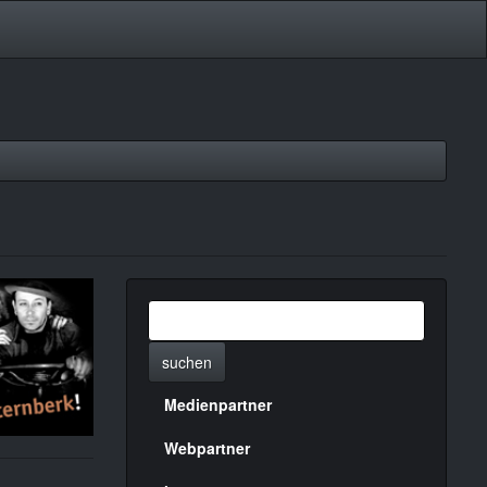
suchen
Medienpartner
Menülinks
rechte
Webpartner