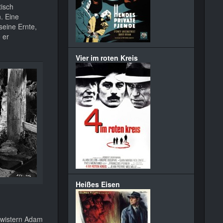
tisch
. Eine
seine Ernte,
 er
Vier im roten Kreis
Heißes Eisen
hwistern Adam