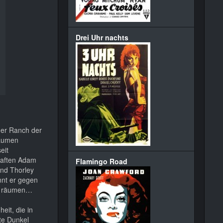
Drei Uhr nachts
der Ranch der
räumen
eit
haften Adam
Flamingo Road
und Thorley
nnt er gegen
zu räumen…
eit, die in
te Dunkel