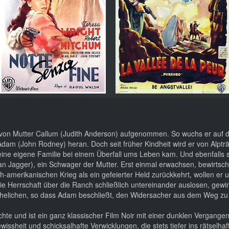
 von Mutter Callum (Judith Anderson) aufgenommen. So wuchs er auf 
 Adam (John Rodney) heran. Doch seit früher Kindheit wird er von Alpt
seine eigene Familie bei einem Überfall ums Leben kam. Und ebenfalls s
n Jagger), ein Schwager der Mutter. Erst einmal erwachsen, bewirtsc
merikanischen Krieg als ein gefeierter Held zurückkehrt, wollen er 
 die Herrschaft über die Ranch schließlich untereinander auslosen, gewi
eis ehelichen, so dass Adam beschließt, den Widersacher aus dem Weg 
hte und ist ein ganz klassischer Film Noir mit einer dunklen Vergangenh
sheit und schicksalhafte Verwicklungen, die stets tiefer ins rätselhaf