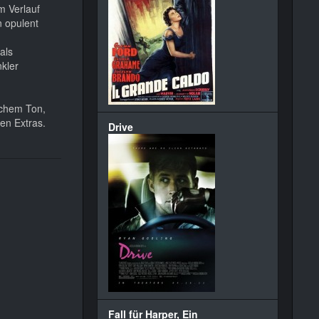
m Verlauf
n opulent
als
kler
schem Ton,
ten Extras.
Drive
Fall für Harper, Ein