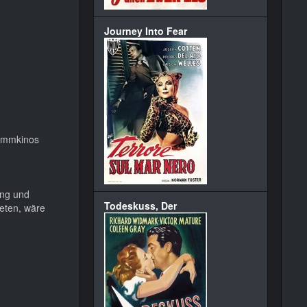
Journey Into Fear
rammkinos
ung und
Todeskuss, Der
reten, wäre