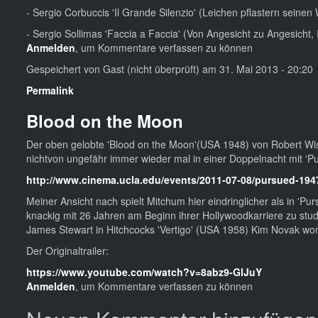
- Sergio Corbuccis 'Il Grande Silenzio' (Leichen pflastern seinen 
- Sergio Sollimas 'Faccia a Faccia' (Von Angesicht zu Angesicht, 
Anmelden
, um Kommentare verfassen zu können
Gespeichert von
Gast (nicht überprüft)
am 31. Mai 2013 - 20:20
Permalink
Blood on the Moon
Der oben gelobte 'Blood on the Moon'(USA 1948) von Robert Wi
nichtvon ungefähr immer wieder mal in einer Doppelnacht mit 'P
http://www.cinema.ucla.edu/events/2011-07-08/pursued-1
Meiner Ansicht nach spielt Mitchum hier eindringlicher als in '
knackig mit 26 Jahren am Beginn ihrer Hollywoodkarriere zu stud
James Stewart in Hitchcocks 'Vertigo' (USA 1958) Kim Novak womö
Der Originaltrailer:
https://www.youtube.com/watch?v=8abz9-GlJuY
Anmelden
, um Kommentare verfassen zu können