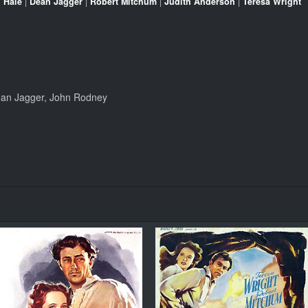
 Hale
|
Dean Jagger
|
Robert Mitchum
|
Judith Anderson
|
Teresa Wright
ean Jagger, John Rodney