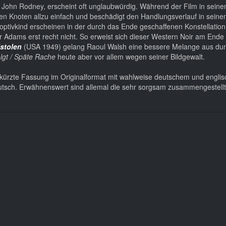
 John Rodney, erscheint oft unglaubwürdig. Während der Film in seine
en Knoten allzu einfach und beschädigt den Handlungsverlauf in seine
optivkind erscheinen in der durch das Ende geschaffenen Konstellation
 Adams erst recht nicht. So erweist sich dieser Western Noir am Ende 
stolen
(USA 1949) gelang Raoul Walsh eine bessere Melange aus dun
olgt / Späte Rache
heute aber vor allem wegen seiner Bildgewalt.
kürzte Fassung im Originalformat mit wahlweise deutschem und engli
f Deutsch. Erwähnenswert sind allemal die sehr sorgsam zusammengestell