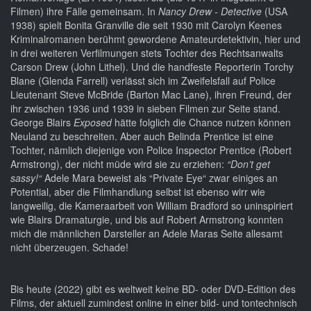
Filmen) ihre Fälle gemeinsam. In
Nancy Drew - Detective
(USA
1938) spielt Bonita Granville die seit 1930 mit Carolyn Keenes
Kriminalromanen berühmt gewordene Amateurdetektivin, hier und
in drei weiteren Verfilmungen stets Tochter des Rechtsanwalts
Carson Drew (John Lithel). Und die handfeste Reporterin Torchy
Blane (Glenda Farrell) verlässt sich im Zweifelsfall auf Police
Lieutenant Steve McBride (Barton Mac Lane), ihren Freund, der
ihr zwischen 1936 und 1939 in sieben Filmen zur Seite stand.
George Blairs
Exposed
hätte folglich die Chance nutzen können
Neuland zu beschreiten. Aber auch Belinda Prentice ist eine
Tochter, nämlich diejenige von Police Inspector Prentice (Robert
Armstrong), der nicht müde wird sie zu erziehen:
“Don’t get
sassy!“
Adele Mara beweist als “Private Eye“ zwar einiges an
Potential, aber die Filmhandlung selbst ist ebenso wirr wie
langweilig, die Kameraarbeit von William Bradford so uninspiriert
wie Blairs Dramaturgie, und bis auf Robert Armstrong konnten
mich die männlichen Darsteller an Adele Maras Seite allesamt
nicht überzeugen. Schade!
Bis heute (2022) gibt es weltweit keine BD- oder DVD-Edition des
Films, der aktuell zumindest online in einer bild- und tontechnisch