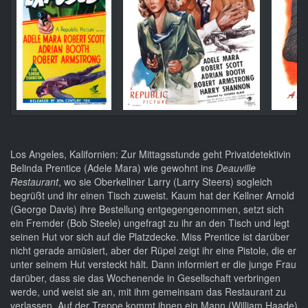
Los Angeles, Kalifornien: Zur Mittagsstunde geht Privatdetektivin
Belinda Prentice (Adele Mara) wie gewohnt ins
Deauville
Restaurant
, wo sie Oberkellner Larry (Larry Steers) sogleich
begrüßt und ihr einen Tisch zuweist. Kaum hat der Kellner Arnold
(George Davis) ihre Bestellung entgegengenommen, setzt sich
ein Fremder (Bob Steele) ungefragt zu ihr an den Tisch und legt
seinen Hut vor sich auf die Platzdecke. Miss Prentice ist darüber
nicht gerade amüsiert, aber der Rüpel zeigt ihr eine Pistole, die er
unter seinem Hut versteckt hält. Dann informiert er die junge Frau
darüber, dass sie das Wochenende in Gesellschaft verbringen
werde, und weist sie an, mit ihm gemeinsam das Restaurant zu
verlassen. Auf der Treppe kommt ihnen ein Mann (William Haade)