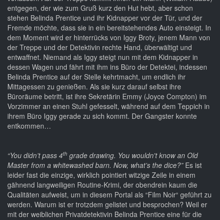
entgegen, der wie zum Gruß kurz den Hut hebt, aber schon
stehen Belinda Prentice und ihr Kidnapper vor der Tür, und der
Fremde möchte, dass sie in ein bereitstehendes Auto einsteigt. In
dem Moment wird er hinterrücks von Iggy Broty, jenem Mann von
der Treppe und der Detektivin rechte Hand, überwältigt und
entwaffnet. Niemand als Iggy steigt nun mit dem Kidnapper in
dessen Wagen und fährt mit ihm ins Büro der Detektei, indessen
Belinda Prentice auf der Stelle kehrtmacht, um endlich ihr
Mittagessen zu genießen. Als sie kurz darauf selbst ihre
Büroräume betritt, ist ihre Sekretärin Emmy (Joyce Compton) im
Vorzimmer an einen Stuhl gefesselt, während auf dem Teppich in
ihrem Büro Iggy gerade zu sich kommt. Der Gangster konnte
entkommen…
th
“You didn’t pass 4
grade drawing. You wouldn't know an Old
Master from a whitewashed barn. Now, what’s the dice?”
Es ist
leider fast die einzige, wirklich pointiert witzige Zeile in einem
gähnend langweiligen Routine-Krimi, der obendrein kaum die
Qualitäten aufweist, um in diesem Portal als “Film Noir“ geführt zu
werden. Warum ist er trotzdem gelistet und besprochen? Weil er
mit der weiblichen Privatdetektivin Belinda Prentice eine für die