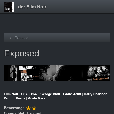
der Film Noir
Direkt
Exposed
zum
Inhalt
Exposed
Film Noir
|
USA
|
1947
|
George Blair
|
Eddie Acuff
|
Harry Shannon
|
Paul E. Burns
|
Adele Mara
**
Bewertung
Originaltitel
Exposed