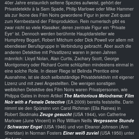
40er Jahre erstaunlich seltene Spezies aufweist, gehört der
Privatdetektiv à la Sam Spade, Philip Marlowe oder Mike Hammer
als zur Ikone des Film Noirs gewordene Figur in jener Zeit quasi
zum Kernbestand der Filmproduktion. Rein numerisch gibt es
zwar nicht so viele Klassiker, deren zentrale Figur ein “Private
Eye“ ist. Dennoch werden berühmte Hauptdarsteller wie
Humphrey Bogart, Robert Mitchum oder Dick Powell vor allem mit
ebendieser Berufsgruppe in Verbindung gebracht. Aber auch die
anderen Detektive mit Privatlizenz waren in jenen Jahren
männlich: Lloyd Nolan, Alan Curtis, Zachary Scott, George
Montgomery oder Richard Conte schlüpften mindestens einmal in
eine solche Rolle. In dieser Riege ist Belinda Prentice eine
Ausnahme, ist sie doch selbstständige Privatdetektivin mit eigener
Lizenz und mit zwei Angestellten. Die wenigen sonstigen
weiblichen Detektive des Film Noirs waren Privatpersonen, wie
Philppa Gates in ihrem Artikel
The Maritorious Melodrama: Film
Noir with a Female Detective
(EA 2009) bereits feststellte. Darin
nimmt sie den Spürsinn von Carol Richman (Ella Raines) in
Robert Siodmaks
Zeuge gesucht
(USA 1944), von Catherine
Marlowe (June Vincent) in Roy William Neills
Vergessene Stunde
/ Schwarzer Engel
(USA 1946) und von Eleanor Johnson (Ann
Sheridan) in Norman Fosters
Einer weiß zuviel
(USA 1950) unter