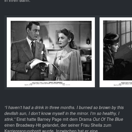
in ihren Bann.
“I haven’t had a drink in three months. I burned so brown by this
devilish sun, I don’t know myself in the mirror. I’m so healthy, I
stink.”
Einst hatte Barney Page mit dem Drama
Out Of The Blue
einen Broadway-Hit gelandet, der seiner Frau Sheila zum
Karrieresprungbrett wurde. Inzwischen hat er eine