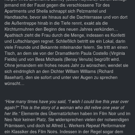
jemand mit der Faust gegen die verschlossene Tür des
Apartments und Sheila schnappt sich Pelzmantel und
Handtasche, bevor sie hinaus auf die Dachterrasse und von dort
die Außentreppe hinab in die Tiefe rennt, exakt als die
Kirchturmuhren den Beginn des neuen Jahres verkünden…
Apathisch zieht die Frau durch die Menge, indessen es Konfetti
und Luftschlangen regnet. Schließlich betritt sie ein Lokal, darin
viele Freunde und Bekannte miteinander feiern. Sie tritt an einen
Tisch, an dem sie von der Dramatikerin Paula Costello (Virginia
Fields) und von Bess Michaels (Benay Venuta) begrüßt wird.
Ohne jemandem ein frohes neues Jahr zu wünschen, wendet sie
sich eindringlich an den Dichter William Williams (Richard
Basehart), den sie sofort und unter vier Augen zu sprechen
wünscht…
“How many times have you said, "I wish I could live this year over
again?" This is the story of a woman who did relive one year of
her life.”
Elemente des Übernatürlichen haben im Film Noir und im
Neo Noir keinen Platz. Sie widersprechen vielen der notwendigen
Prämissen, und doch ist Alfred L. Werkers
Repeat Performance
ein Klassiker des Film Noirs. Indessen in der Regel sogar dem