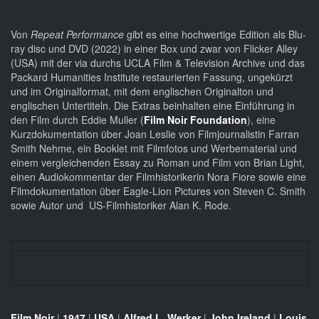
Von
Repeat Performance
gibt es eine hochwertige Edition als Blu-
ray disc und DVD (2022) in einer Box und zwar von Flicker Alley
(USA) mit der via durchs UCLA Film & Television Archive und das
Packard Humanities Institute restaurierten Fassung, ungekürzt
und im Originalformat, mit dem englischen Originalton und
englischen Untertiteln. Die Extras beinhalten eine Einführung in
den Film durch Eddie Muller (
Film Noir Foundation
), eine
Kurzdokumentation über Joan Leslie von Filmjournalistin Farran
Smith Nehme, ein Booklet mit Filmfotos und Werbematerial und
einem vergleichenden Essay zu Roman und Film von Brian Light,
einen Audiokommentar der Filmhistorikerin Nora Fiore sowie eine
Filmdokumentation über Eagle-Lion Pictures von Steven C. Smith
sowie Autor und US-Filmhistoriker Alan K. Rode.
Film Noir
|
1947
|
USA
|
Alfred L. Werker
|
John Ireland
|
Louis