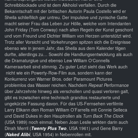
Schreibblockade und ist dem Alkholol verfallen. Durch die
Bekanntschaft mit der britischen Autorin Paula Costello wird er
Sheila schließlich gar untreu. Der impulsive und zynische Gatte
macht seiner Frau das Leben zur Hölle, welche vom Intendanten
John Friday (Tom Conway) nach allen Regeln der Kunst geschont
und vom Freund und Dichter William von Herzen unterstützt wird.
Trotz aller Vorsicht und Vorkehrungen spitzen sich die Ereignisse
ebenso wie in jenem Jahr, das Sheila aus dem Kalender tilgen
durfte, allerdings zu… Sowohl die Handlungsentwicklung als auch
die Dramaturgiue und ebenso Lew William O‘Connells
Kameraarbeit sind stimmig. Zu guter Letzt sieht das Werk auch
nicht wie ein Powerty-Row-Film aus, sondern kann der
Konkurrenz von Warner Bros. oder Paramount Pictures
problemlos das Wasser reichen. Nachdem
Repeat Performance
über Jahrzehnte hinweg als verschollen und quasi verloren galt,
gibt es inzwischen eine technisch grandios restaurierte und
ungekürzte Fassung davon. Für das US-Fernsehen verfilmte
Larry Elikann den Roman William O’Farrells mit Connie Selleca
und David Dukes in den Hauptrollen als
Turn Back The Clock
(USA 1989) noch einmal. Neben Joan Leslie wirkten darin auch
Dinah Merril (
Twenty Plus Two
, USA 1961) und Gene Barry
(
Naked Alibi
, USA 1954) in Nebenrollen mit.