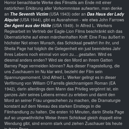
Horror benachbarte Werke des Filmstils am Ende mit einer
natürlichen Erklärung aller Vorkommnisse aufwarten, man denke
an
The Seventh Victim
(USA 1943) oder an
Das Haus der Lady
Alquist
(USA 1944), gibt es Ausnahmen - wie etwa John Farrows
Der Agent aus der Hölle
(USA 1949). In Alfred L. Werkers
Regiearbeit im Vertrieb der Eagle-Lion Films beschränkt sich das
Übernatürliche auf einen märchenhaften Kniff: Eine Frau äußert in
höchster Not einen Wunsch, das Schicksal gewährt ihn ihr, und
Sheila Page hat folglich die Gelegenheit ein just beendetes Jahr
ihres Lebens noch einmal von vorn zu…
gestalten.
Wird es
diesmal anders enden? Wird sie den Mord an ihrem Gatten
Barney Page vermeiden können? Aus dieser Fragestellung, die
uns Zuschauern im Nu klar wird, bezieht der Film sein
Spannungsmoment. Und Alfred L. Werker gelingt es in dieser
Verfilmung von William O’Farrells gleichnamigem Roman (EA
1942), darin allerdings dem Mann das Privileg vergönnt ist, ein
ganzes Jahr seines Lebens erneut zu erleben und damit den
Mord an seiner Frau ungeschehen zu machen, die Dramaturgie
konstant auf dem Niveau des starken Einstiegs in die
Filmhandlung zu halten. Die ersten 10 Minuten, darin Sheila Page
auf so ungewöhnliche Weise ihrem Schicksal gleich doppelt eine
Wendung gibt, sind enorm stark und ziehen Zuschauer bis heute