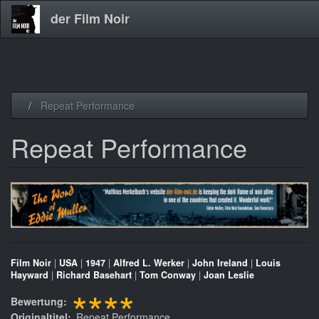
der Film Noir
Direkt
Repeat Performance
zum
Inhalt
Repeat Performance
Film Noir
|
USA
|
1947
|
Alfred L. Werker
|
John Ireland
|
Louis
Hayward
|
Richard Basehart
|
Tom Conway
|
Joan Leslie
****
Bewertung
Originaltitel
Repeat Performance