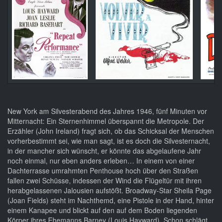
New York am Silvesterabend des Jahres 1946, fünf Minuten vor
Mitternacht: Ein Sternenhimmel überspannt die Metropole. Der
Erzähler (John Ireland) fragt sich, ob das Schicksal der Menschen
vorherbestimmt sei, wie man sagt, ist es doch die Silvesternacht,
in der mancher sich wünscht, er könnte das abgelaufene Jahr
noch einmal, nur eben anders erleben… In einem von einer
Dachterrasse umrahmten Penthouse hoch über den Straßen
fallen zwei Schüsse, indessen der Wind die Flügeltür mit ihren
herabgelassenen Jalousien aufstößt. Broadway-Star Sheila Page
(Joan Fields) steht im Nachthemd, eine Pistole in der Hand, hinter
einem Kanapee und blickt auf den auf dem Boden liegenden
Körper ihres Ehemanns Barney (Louis Hayward). Schon schlägt