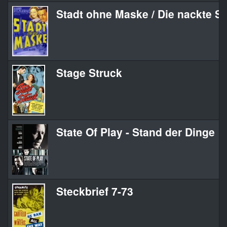
Stadt ohne Maske / Die nackte St
Stage Struck
State Of Play - Stand der Dinge
Steckbrief 7-73