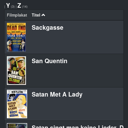
Y
Z
|
(3)
|
(14)
Filmplakat
Titel
Sackgasse
San Quentin
Satan Met A Lady
Satan singt man keine Lieder, D