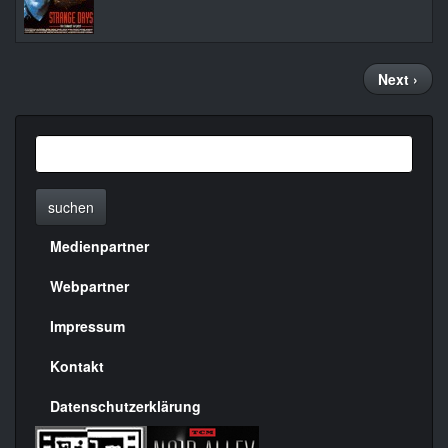
Seitennummerierung
Nächste
Next ›
Seite
suchen
Medienpartner
Menülinks
rechte
Webpartner
Seite
Impressum
Kontakt
Datenschutzerklärung