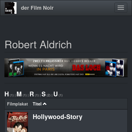
der Film Noir
Navig
aktivi
Robert Aldrich
Direkt
zum
Inhalt
H
M
R
S
U
(1)
|
(1)
|
(1)
|
(2)
|
(1)
Filmplakat
Titel
Hollywood-Story