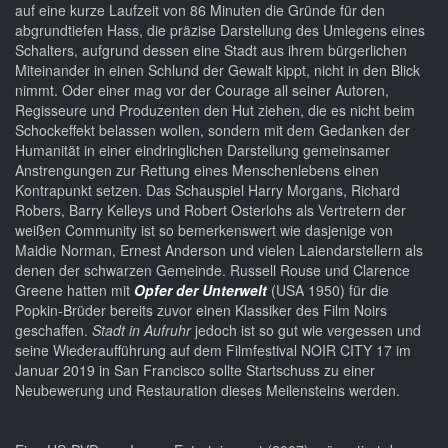
auf eine kurze Laufzeit von 86 Minuten die Gründe für den
abgrundtiefen Hass, die präzise Darstellung des Umlegens eines
Schalters, aufgrund dessen eine Stadt aus ihrem bürgerlichen
Miteinander in einen Schlund der Gewalt kippt, nicht in den Blick
nimmt. Oder einer mag vor der Courage all seiner Autoren,
Regisseure und Produzenten den Hut ziehen, die es nicht beim
Schockeffekt belassen wollen, sondern mit dem Gedanken der
Humanität in einer eindringlichen Darstellung gemeinsamer
Anstrengungen zur Rettung eines Menschenlebens einen
Kontrapunkt setzen. Das Schauspiel Harry Morgans, Richard
Robers, Barry Kelleys und Robert Osterlohs als Vertretern der
weißen Community ist so bemerkenswert wie dasjenige von
Maidie Norman, Ernest Anderson und vielen Laiendarstellern als
denen der schwarzen Gemeinde. Russell Rouse und Clarence
Greene hatten mit
Opfer der Unterwelt
(USA 1950) für die
Popkin-Brüder bereits zuvor einen Klassiker des Film Noirs
geschaffen.
Stadt in Aufruhr
jedoch ist so gut wie vergessen und
seine Wiederaufführung auf dem Filmfestival NOIR CITY 17 im
Januar 2019 in San Francisco sollte Startschuss zu einer
Neubewerung und Restauration dieses Meilensteins werden.