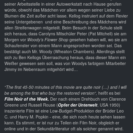
seiner Arbeitsstelle in einer Autowerkstatt nach Hause gerufen
würde, obwohl das Mädchen vor allem wegen seiner Liebe zu
Blumen die Zeit außer acht lasse. Kellog instruiert auf dem Revier
seine Untergebenen und eine Beschreibung des Mädchens wird
allen Streifenwagen mitgeteilt. Beim Besuch in der Schule stellt
sich heraus, dass Carolyns Mitschüler Peter (Pat Mitchell) sie am
Morgen vor
Woody’s Flower Shop
gesehen haben will, wo sie am
Schaufenster von einem Mann angesprochen worden sei. Das
bestätigt auch Mr. Woody (Wheaton Chambers). Allerdings stellt
sich zu Ben Kellogs Überraschung heraus, dass dieser Mann ein
Weißer gewesen sein soll, was von Woodys farbigem Mitarbeiter
Jimmy im Nebenraum mitgehört wird…
“The first 45-50 minutes of this movie are quite noir (…) and I will
be among the first who buy the restored version“,
heißt es bei
Film Noir of the Week
.
Der nach einem Drehbuch von Clarence
Greene und Russell Rouse (
Opfer der Unterwelt
, USA 1950)
inszenierte Film ist eine Low-Budget-Produktion der Brüder Leo
C. und Harry M. Popkin - eine, die sich noch heute sehen lassen
kann. Es stimmt, er ist nur zu Teilen ein Film Noir, obgleich er
online und in der Sekundärliteratur oft als solcher genannt wird.