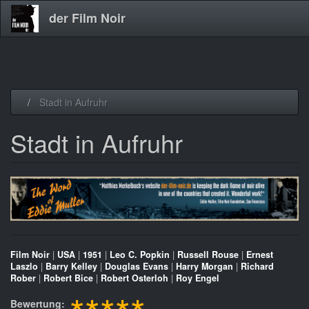
der Film Noir
Direkt
Stadt in Aufruhr
zum
Inhalt
Stadt in Aufruhr
Film Noir
|
USA
|
1951
|
Leo C. Popkin
|
Russell Rouse
|
Ernest
Laszlo
|
Barry Kelley
|
Douglas Evans
|
Harry Morgan
|
Richard
Rober
|
Robert Bice
|
Robert Osterloh
|
Roy Engel
Bewertung