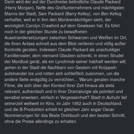
Darin wird der auf der Durchreise befindliche Claude Packard
(Harry Morgan), Neffe des Großunternehmers und mächtigsten
Manns der Stadt, Sam Packard (Barry Kelley), von Ben Kellog
verhaftet, weil er in ihm den Mordverdächtigen sieht, der
womöglich Carolyn Crawford auf dem Gewissen hat. Es führt
noch in der gleichen Stunde zu bewaffneten
Auseinandersetzungen zwischen Schwarzen und Weißen im Ort,
die ihren Anlass schnell aus dem Blick verlieren und völlig außer
Kontrolle geraten. Indessen Claude Packard als unschuldiger
Familienvater, dem niemand Glauben schenkt, in einen Strudel
der Mordlust gerät, als ein Lynchmob seiner habhaft werden will,
gehen in der Stadt die Nachbarn von Gestern mit Knüppeln
aufeinander los und rotten sich schließlich zuammen, um die
andere Seite endgültig zu vernichten… Warum geraten manche
Filme, die sich über den Kontext ihrer Zeit hinaus als stets
relevant, authentisch und in ihrer Dramaturgie als pointiert und
sensibel erweisen, einfach in Vergessenheit?
Stadt in Aufruhr
lief
seinerzeit weltweit im Kino, im Jahr 1952 auch in Deutschland,
und die B-Produktion erhielt im gleichen Jahr sogar Oscar-
Nominierungen für das Beste Drehbuch und den besten Schnitt,
ohne die Preise allerdings zu erhalten.