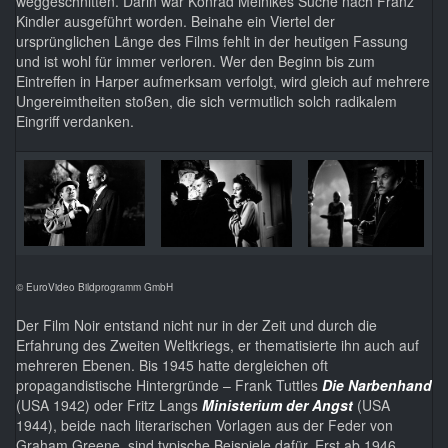
weggeschnitten. Darin war Konrad Meinikes Suche nach Franz
Kindler ausgeführt worden. Beinahe ein Viertel der
ursprünglichen Länge des Films fehlt in der heutigen Fassung
und ist wohl für immer verloren. Wer den Beginn bis zum
Eintreffen in Harper aufmerksam verfolgt, wird gleich auf mehrere
Ungereimtheiten stoßen, die sich vermutlich solch radikalem
Eingriff verdanken.
© EuroVideo Bildprogramm GmbH
Der Film Noir entstand nicht nur in der Zeit und durch die
Erfahrung des Zweiten Weltkriegs, er thematisierte ihn auch auf
mehreren Ebenen. Bis 1945 hatte dergleichen oft
propagandistische Hintergründe – Frank Tuttles
Die Narbenhand
(USA 1942) oder Fritz Langs
Ministerium der Angst
(USA
1944), beide nach literarischen Vorlagen aus der Feder von
Graham Greene, sind typische Beispiele dafür. Erst ab 1946