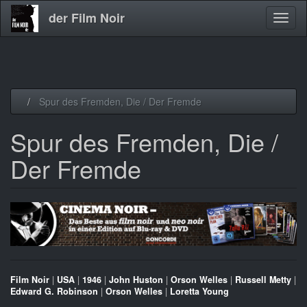
der Film Noir
Navig
aktivi
Direkt
Spur des Fremden, Die / Der Fremde
zum
Inhalt
Spur des Fremden, Die /
Der Fremde
Film Noir
|
USA
|
1946
|
John Huston
|
Orson Welles
|
Russell Metty
|
Edward G. Robinson
|
Orson Welles
|
Loretta Young