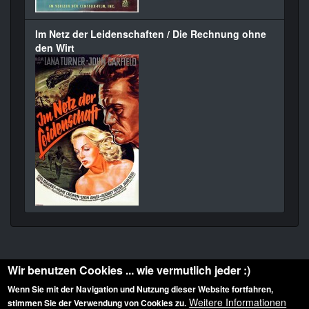
Im Netz der Leidenschaften / Die Rechnung ohne
den Wirt
Wir benutzen Cookies ... wie vermutlich jeder :)
Wenn Sie mit der Navigation und Nutzung dieser Website fortfahren,
Weitere Informationen
stimmen Sie der Verwendung von Cookies zu.
Diese Website ist urheberrechtlich geschützt: © 2010-2026 der Film Noir de. Alle