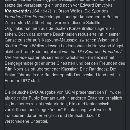
setzte die Verarbeitung ein und noch vor Edward Dmytryks
Kreuzverhör
(USA 1947) ist Orson Welles’
Die Spur des
Fremden / Der Fremde
ein ganz und gar konsequenter Beitrag.
Zum ersten Mal überhaupt waren in diesem Spielfilm
Originalaufnahmen aus deutschen Konzentrationslagern zu
sehen. Doch das extreme Beschneiden reduzierte ihn in seiner
Gänze zu sehr aufs Katz-und-Mausspiel zwischen Wilson und
Kindler. Orson Welles, dessen Leidensphase in Hollywood längst
nicht an ihrem Ende angelangt war, hat
Die Spur des Fremden /
Der Fremde
später als seinen schwächsten Film bezeichnet.
Demgegenüber gilt er unter Cineasten und bei den Freunden des
Film Noirs als oft übersehener Klassiker. Eine Randnotiz: Die
Erstaufführung in der Bundesrepublik Deutschland fand erst im
Februar 1977 statt.
Die deutsche DVD-Ausgabe von MGM präsentiert den Film, der
als einer der Public Domain auch in anderen Editionen erhältlich
ist, in einer exzellent restaurierten, bild- und tontechnisch
vorbildlichen und "ungekürzten" Kinofassung, wahlweise 5
Tonspuren, darunter Englisch und Deutsch, dazu 10
verschiedene Untertitel.