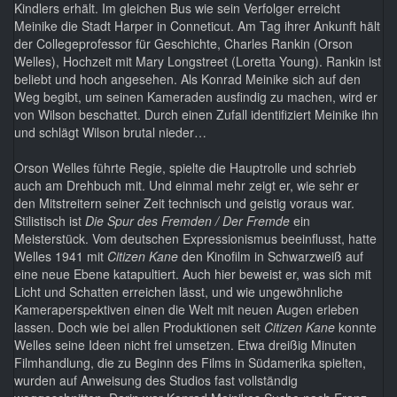
Kindlers erhält. Im gleichen Bus wie sein Verfolger erreicht
Meinike die Stadt Harper in Conneticut. Am Tag ihrer Ankunft hält
der Collegeprofessor für Geschichte, Charles Rankin (Orson
Welles), Hochzeit mit Mary Longstreet (Loretta Young). Rankin ist
beliebt und hoch angesehen. Als Konrad Meinike sich auf den
Weg begibt, um seinen Kameraden ausfindig zu machen, wird er
von Wilson beschattet. Durch einen Zufall identifiziert Meinike ihn
und schlägt Wilson brutal nieder…
Orson Welles führte Regie, spielte die Hauptrolle und schrieb
auch am Drehbuch mit. Und einmal mehr zeigt er, wie sehr er
den Mitstreitern seiner Zeit technisch und geistig voraus war.
Stilistisch ist
Die Spur des Fremden / Der Fremde
ein
Meisterstück. Vom deutschen Expressionismus beeinflusst, hatte
Welles 1941 mit
Citizen Kane
den Kinofilm in Schwarzweiß auf
eine neue Ebene katapultiert. Auch hier beweist er, was sich mit
Licht und Schatten erreichen lässt, und wie ungewöhnliche
Kameraperspektiven einen die Welt mit neuen Augen erleben
lassen. Doch wie bei allen Produktionen seit
Citizen Kane
konnte
Welles seine Ideen nicht frei umsetzen. Etwa dreißig Minuten
Filmhandlung, die zu Beginn des Films in Südamerika spielten,
wurden auf Anweisung des Studios fast vollständig