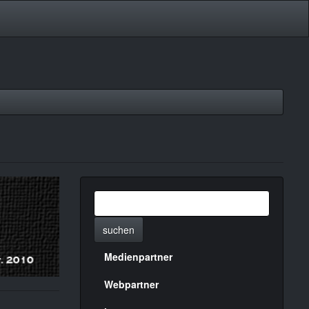
suchen
Medienpartner
Menülinks
rechte
Webpartner