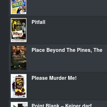
Pitfall
Place Beyond The Pines, The
Please Murder Me!
Point Blank – Keiner darf