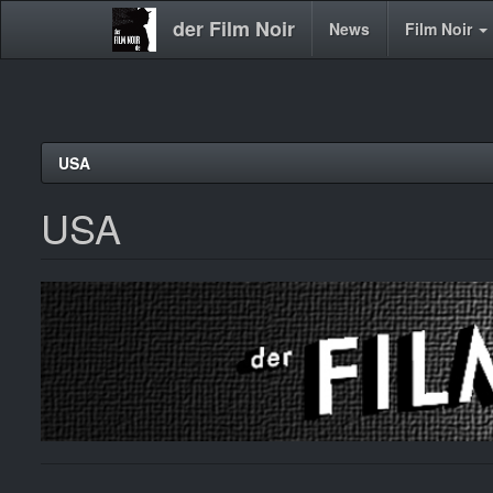
der Film Noir
Main
News
Film Noir
navigation
Direkt
USA
zum
Inhalt
USA