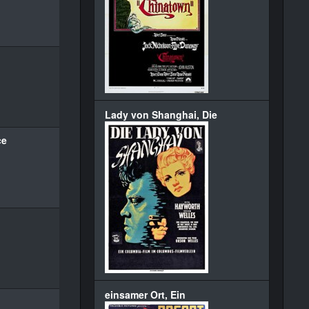
Lady von Shanghai, Die
ce
einsamer Ort, Ein