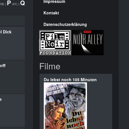
Seite
P
Q
Impressum
18)
|
(41)
|
Kontakt
Datenschutzerklärung
l Dick
Filme
rff
Du lebst noch 105 Minuten
e