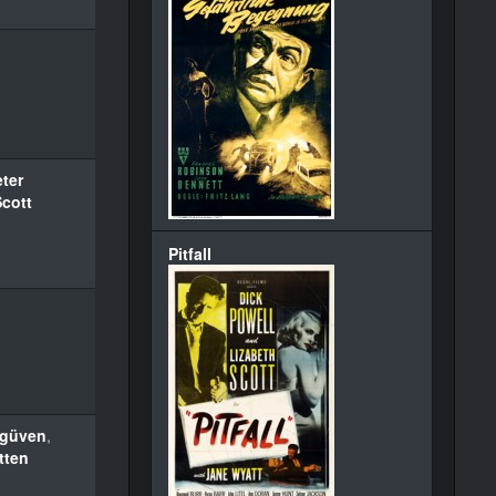
ter
Scott
Pitfall
rgüven
,
tten