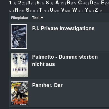
1
2
3
5
8
A
B
C
D
E
(2)
|
(3)
|
(1)
|
(2)
|
(2)
|
(45)
|
(87)
|
(61)
|
(54)
|
(3
R
S
T
U
V
W
Y
Z
(2)
|
(43)
|
(118)
|
(75)
|
(20)
|
(26)
|
(31)
|
(3)
|
(14)
Filmplakat
Titel
P.I. Private Investigations
Palmetto - Dumme sterben
nicht aus
Panther, Der