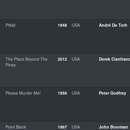
Pitfall
1948
USA
André De Toth
The Place Beyond The
2012
USA
Derek Cianfran
Pines
Please Murder Me!
1956
USA
Peter Godfrey
Point Blank
1967
USA
John Boorman