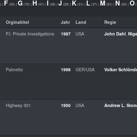
F
G
H
I
J
K
L
M
N
O
0)
|
(45)
|
(70)
|
(47)
|
(39)
|
(28)
|
(31)
|
(37)
|
(81)
|
(40)
|
(
Orginaltitel
Jahr
Land
Regie
P.I. Private Investigations
1987
USA
John Dahl
,
Nige
Palmetto
1998
GER/USA
Volker Schlöndo
Highway 301
1950
USA
Andrew L. Ston