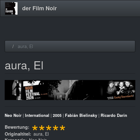
der Film Noir
Direkt
aura, El
zum
Inhalt
aura, El
Neo Noir
|
International
|
2005
|
Fabián Bielinsky
|
Ricardo Darin
*****
Bewertung
Originaltitel
aura, El