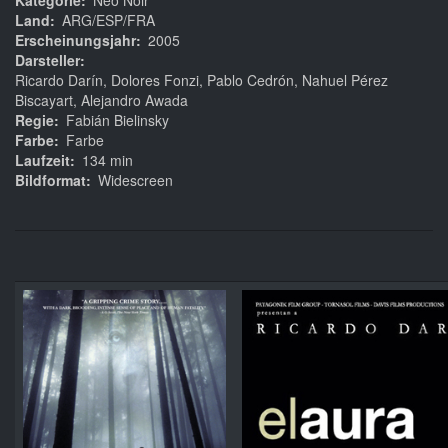
Kategorie
Neo Noir
Land
ARG/ESP/FRA
Erscheinungsjahr
2005
Darsteller
Ricardo Darín, Dolores Fonzi, Pablo Cedrón, Nahuel Pérez
Biscayart, Alejandro Awada
Regie
Fabián Bielinsky
Farbe
Farbe
Laufzeit
134 min
Bildformat
Widescreen