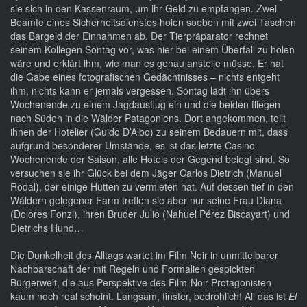
sie sich in den Kassenraum, um ihr Geld zu empfangen. Zwei
Beamte eines Sicherheitsdienstes holen soeben mit zwei Taschen
das Bargeld der Einnahmen ab. Der Tierpräparator rechnet
seinem Kollegen Sontag vor, was hier bei einem Überfall zu holen
wäre und erklärt ihm, wie man es genau anstelle müsse. Er hat
die Gabe eines fotografischen Gedächtnisses – nichts entgeht
ihm, nichts kann er jemals vergessen. Sontag lädt ihn übers
Wochenende zu einem Jagdausflug ein und die beiden fliegen
nach Süden in die Wälder Patagoniens. Dort angekommen, teilt
ihnen der Hotelier (Guido D’Albo) zu seinem Bedauern mit, dass
aufgrund besonderer Umstände, es ist das letzte Casino-
Wochenende der Saison, alle Hotels der Gegend belegt sind. So
versuchen sie ihr Glück bei dem Jäger Carlos Dietrich (Manuel
Rodal), der einige Hütten zu vermieten hat. Auf dessen tief in den
Wäldern gelegener Farm treffen sie aber nur seine Frau Diana
(Dolores Fonzi), ihren Bruder Julio (Nahuel Pérez Biscayart) und
Dietrichs Hund…
Die Dunkelheit des Alltags wartet im Film Noir in unmittelbarer
Nachbarschaft der mit Regeln und Formalien gespickten
Bürgerwelt, die aus Perspektive des Film-Noir-Protagonisten
kaum noch real scheint. Langsam, finster, bedrohlich! All das ist
El