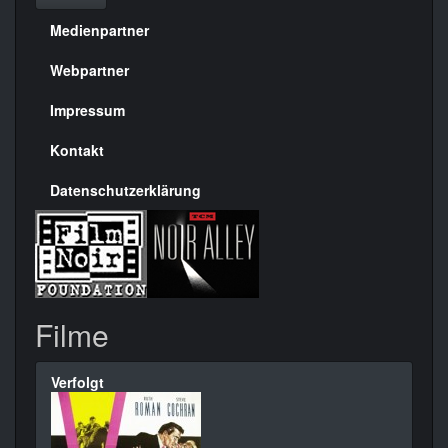
Medienpartner
Menülinks
rechte
Webpartner
Seite
Impressum
Kontakt
Datenschutzerklärung
Filme
Verfolgt