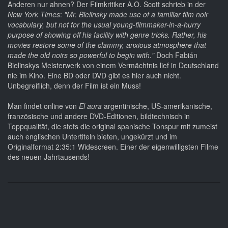
Anderen nur ahnen? Der Filmkritiker A.O. Scott schrieb in der
New York Times
:
"Mr. Bielinsky made use of a familiar film noir
vocabulary, but not for the usual young-filmmaker-in-a-hurry
purpose of showing off his facility with genre tricks. Rather, his
movies restore some of the clammy, anxious atmosphere that
made the old noirs so powerful to begin with."
Doch Fabián
Bielinskys Meisterwerk von einem Vermächtnis lief in Deutschland
nie im Kino. Eine BD oder DVD gibt es hier auch nicht.
Unbegreiflich, denn der Film ist ein Muss!
Man findet online von
El aura
argentinische, US-amerikanische,
französische und andere DVD-Editionen, bildtechnisch in
Toppqualität, die stets die original spanische Tonspur mit zumeist
auch englischen Untertiteln bieten, ungekürzt und im
Originalformat 2:35:1 Widescreen. Einer der eigenwilligsten Filme
des neuen Jahrtausends!