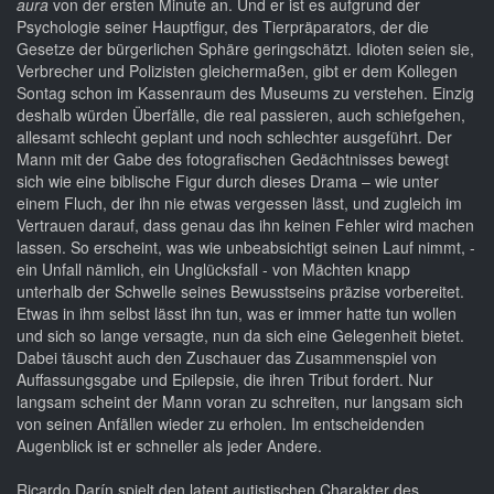
aura
von der ersten Minute an. Und er ist es aufgrund der
Psychologie seiner Hauptfigur, des Tierpräparators, der die
Gesetze der bürgerlichen Sphäre geringschätzt. Idioten seien sie,
Verbrecher und Polizisten gleichermaßen, gibt er dem Kollegen
Sontag schon im Kassenraum des Museums zu verstehen. Einzig
deshalb würden Überfälle, die real passieren, auch schiefgehen,
allesamt schlecht geplant und noch schlechter ausgeführt. Der
Mann mit der Gabe des fotografischen Gedächtnisses bewegt
sich wie eine biblische Figur durch dieses Drama – wie unter
einem Fluch, der ihn nie etwas vergessen lässt, und zugleich im
Vertrauen darauf, dass genau das ihn keinen Fehler wird machen
lassen. So erscheint, was wie unbeabsichtigt seinen Lauf nimmt, -
ein Unfall nämlich, ein Unglücksfall - von Mächten knapp
unterhalb der Schwelle seines Bewusstseins präzise vorbereitet.
Etwas in ihm selbst lässt ihn tun, was er immer hatte tun wollen
und sich so lange versagte, nun da sich eine Gelegenheit bietet.
Dabei täuscht auch den Zuschauer das Zusammenspiel von
Auffassungsgabe und Epilepsie, die ihren Tribut fordert. Nur
langsam scheint der Mann voran zu schreiten, nur langsam sich
von seinen Anfällen wieder zu erholen. Im entscheidenden
Augenblick ist er schneller als jeder Andere.
Ricardo Darín spielt den latent autistischen Charakter des