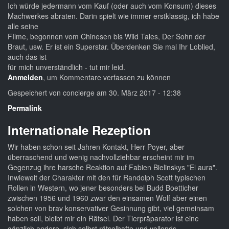
Ich würde jedermann vom Kauf (oder auch vom Konsum) dieses
Machwerkes abraten. Darin spielt wie immer erstklassig, ich habe
alle seine
FIlme, begonnen vom Chinesen bis Wild Tales, Der Sohn der
Braut, usw. Er ist ein Superstar. Überdenken Sie mal Ihr Loblied,
auch das ist
für mich unverständlich - tut mir leid.
Anmelden
, um Kommentare verfassen zu können
Gespeichert von
concierge
am 30. März 2017 - 12:38
Permalink
Internationale Rezeption
Wir haben schon seit Jahren Kontakt, Herr Poyer, aber
überraschend und wenig nachvollziehbar erscheint mir im
Gegenzug ihre harsche Reaktion auf Fabien Bielinskys "El aura".
Inwieweit der Charakter mit den für Randolph Scott typischen
Rollen in Western, wo jener besonders bei Budd Boetticher
zwischen 1956 und 1960 zwar den einsamen Wolf aber einen
solchen von brav konservativer Gesinnung gibt, viel gemeinsam
haben soll, bleibt mir ein Rätsel. Der Tierpräparator ist eine
gänzlich andere, sich selbst rätselhafte und vollends