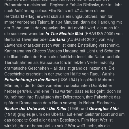
Präparators meisterhaft. Regisseur Fabián Bielinsky, der im Jahr
nach Aufführung seines Film Noirs mit 47 Jahren einem
Herzinfarkt erlag, erweist sich als ein unglaubliches, nun für
immer verlorenes Talent. In 134 Minuten, darin die Handlung mit
der Ruhe und in der zupackenden Art erzählt wird, die auch für
die seelenverwandten
In The Electric Mist
(FRA/USA 2009) von
Bertrand Tavernier oder
Lantana
(AUS/GER 2001) von Ray
Lawrence charakteristisch war, ist keine Einstellung verschenkt.
Kameramanns Checco Vareses Umgang mit Licht und Schatten,
die Illumination der Farm als nächtliche Insel, die Natur- und die
Tieraufnahmen als Blaupause fürs im letzten Viertel mächtig
dramatische Geschehen – all das ist grandios inszeniert. Die
Geschichte erscheint in der zweiten Hälfte von Raoul Walshs
Entscheidung in der Sierra
(USA 1941) inspiriert: Mehrere
Männer, in der Einöde von einem unbekannten Drahtzieher
herbei gerufen, und eine Frau warten, dass es los geht, doch im
Nu nehmen ihre Rivalitäten ihre Differenzen, ihre Falschheit das
spätere Drama nach dem Raub vorweg. In Robert Siodmaks
Rächer der Unterwelt / Die Killer
(1946) und
Gewagtes Alibi
(1948) ging es je um den Überfall auf einen Geldtransport und um
das doppelte Spiel aller daran Beteiligten. Film Noir: Wer ist
wirklich, der er behauptet zu sein? Wer weiß mehr, als die