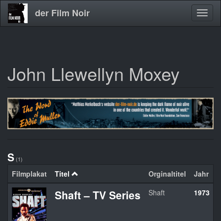
der Film Noir
Navig
aktivi
John Llewellyn Moxey
Direkt
zum
Inhalt
S
(1)
Filmplakat
Titel
Orginaltitel
Jahr
Shaft – TV Series
Shaft
1973