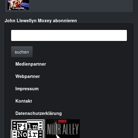
John Llewellyn Moxey abonnieren
suchen
Medienpartner
Menülinks
rechte
Webpartner
Seite
Impressum
Kontakt
Datenschutzerklärung