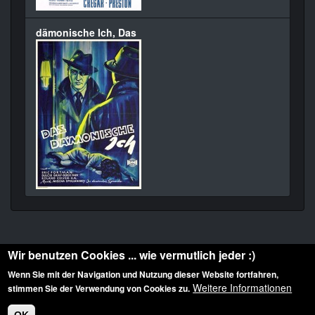
dämonische Ich, Das
Wir benutzen Cookies ... wie vermutlich jeder :)
Wenn Sie mit der Navigation und Nutzung dieser Website fortfahren,
Weitere Informationen
stimmen Sie der Verwendung von Cookies zu.
Diese Website ist urheberrechtlich geschützt: © 2010-2026 der Film Noir de. Alle
Rechte vorbehalten.