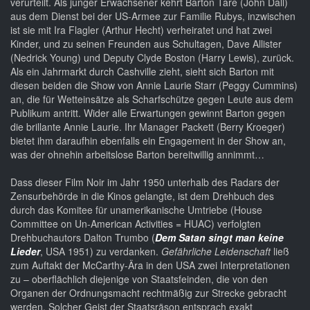
verurteilt. Als junger Erwachsener kehrt Barton Tare (John Dall)
aus dem Dienst bei der US-Armee zur Familie Rubys, inzwischen
ist sie mit Ira Flagler (Arthur Hecht) verheiratet und hat zwei
Kinder, und zu seinen Freunden aus Schultagen, Dave Allister
(Nedrick Young) und Deputy Clyde Boston (Harry Lewis), zurück.
Als ein Jahrmarkt durch Cashville zieht, sieht sich Barton mit
diesen beiden die Show von Annie Laurie Starr (Peggy Cummins)
an, die für Wetteinsätze als Scharfschütze gegen Leute aus dem
Publikum antritt. Wider alle Erwartungen gewinnt Barton gegen
die brillante Annie Laurie. Ihr Manager Packett (Berry Kroeger)
bietet ihm daraufhin ebenfalls ein Engagement in der Show an,
was der ohnehin arbeitslose Barton bereitwillig annimmt…
Dass dieser Film Noir im Jahr 1950 unterhalb des Radars der
Zensurbehörde in die Kinos gelangte, ist dem Drehbuch des
durch das Komitee für unamerikanische Umtriebe (House
Committee on Un-American Activities = HUAC) verfolgten
Drehbuchautors Dalton Trumbo (
Dem Satan singt man keine
Lieder
, USA 1951) zu verdanken.
Gefährliche Leidenschaft
ließ
zum Auftakt der McCarthy-Ära in den USA zwei Interpretationen
zu – oberflächlich diejenige von Staatsfeinden, die von den
Organen der Ordnungsmacht rechtmäßig zur Strecke gebracht
werden. Solcher Geist der Staatsräson entsprach exakt