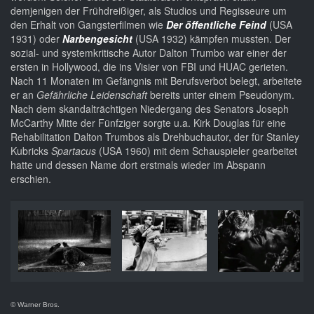
demjenigen der Frühdreißiger, als Studios und Regisseure um
den Erhalt von Gangsterfilmen wie
Der öffentliche Feind
(USA
1931) oder
Narbengesicht
(USA 1932) kämpfen mussten. Der
sozial- und systemkritische Autor Dalton Trumbo war einer der
ersten in Hollywood, die ins Visier von FBI und HUAC gerieten.
Nach 11 Monaten im Gefängnis mit Berufsverbot belegt, arbeitete
er an
Gefährliche Leidenschaft
bereits unter einem Pseudonym.
Nach dem skandalträchtigen Niedergang des Senators Joseph
McCarthy Mitte der Fünfziger sorgte u.a. Kirk Douglas für eine
Rehabilitation Dalton Trumbos als Drehbuchautor, der für Stanley
Kubricks
Spartacus
(USA 1960) mit dem Schauspieler gearbeitet
hatte und dessen Name dort erstmals wieder im Abspann
erschien.
© Warner Bros.