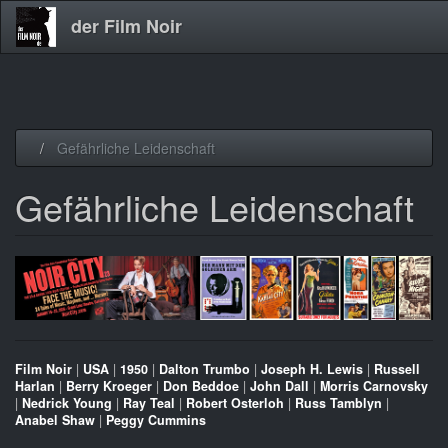
der Film Noir
Direkt
Gefährliche Leidenschaft
zum
Inhalt
Gefährliche Leidenschaft
Film Noir
|
USA
|
1950
|
Dalton Trumbo
|
Joseph H. Lewis
|
Russell
Harlan
|
Berry Kroeger
|
Don Beddoe
|
John Dall
|
Morris Carnovsky
|
Nedrick Young
|
Ray Teal
|
Robert Osterloh
|
Russ Tamblyn
|
Anabel Shaw
|
Peggy Cummins