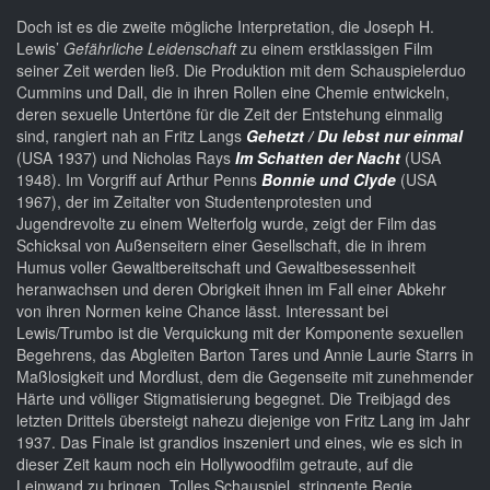
Doch ist es die zweite mögliche Interpretation, die Joseph H.
Lewis’
Gefährliche Leidenschaft
zu einem erstklassigen Film
seiner Zeit werden ließ. Die Produktion mit dem Schauspielerduo
Cummins und Dall, die in ihren Rollen eine Chemie entwickeln,
deren sexuelle Untertöne für die Zeit der Entstehung einmalig
sind, rangiert nah an Fritz Langs
Gehetzt / Du lebst nur einmal
(USA 1937) und Nicholas Rays
Im Schatten der Nacht
(USA
1948). Im Vorgriff auf Arthur Penns
Bonnie und Clyde
(USA
1967), der im Zeitalter von Studentenprotesten und
Jugendrevolte zu einem Welterfolg wurde, zeigt der Film das
Schicksal von Außenseitern einer Gesellschaft, die in ihrem
Humus voller Gewaltbereitschaft und Gewaltbesessenheit
heranwachsen und deren Obrigkeit ihnen im Fall einer Abkehr
von ihren Normen keine Chance lässt. Interessant bei
Lewis/Trumbo ist die Verquickung mit der Komponente sexuellen
Begehrens, das Abgleiten Barton Tares und Annie Laurie Starrs in
Maßlosigkeit und Mordlust, dem die Gegenseite mit zunehmender
Härte und völliger Stigmatisierung begegnet. Die Treibjagd des
letzten Drittels übersteigt nahezu diejenige von Fritz Lang im Jahr
1937. Das Finale ist grandios inszeniert und eines, wie es sich in
dieser Zeit kaum noch ein Hollywoodfilm getraute, auf die
Leinwand zu bringen. Tolles Schauspiel, stringente Regie,