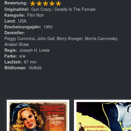
*****
Bewertung
Originaltitel
Gun Crazy / Deadly Is The Female
Kategorie
Film Noir
Land
USA
Erscheinungsjahr
1950
Darsteller
Peggy Cummins, John Dall, Berry Kroeger, Morris Carnovsky,
Anabel Shaw
Regie
Joseph H. Lewis
Farbe
s/w
Laufzeit
87 min
Bildformat
Vollbild