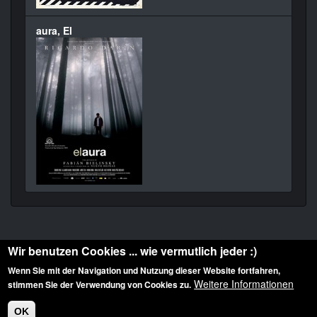
aura, El
Wir benutzen Cookies ... wie vermutlich jeder :)
Wenn Sie mit der Navigation und Nutzung dieser Website fortfahren,
Weitere Informationen
stimmen Sie der Verwendung von Cookies zu.
Diese Website ist urheberrechtlich geschützt: © 2010-2026 der Film Noir de. Alle
Rechte vorbehalten.
OK