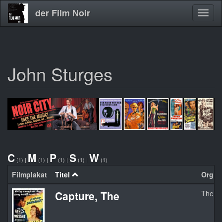
der Film Noir
Navig
aktivi
John Sturges
Direkt
zum
Inhalt
C
M
P
S
W
(1)
|
(1)
|
(1)
|
(1)
|
(1)
Filmplakat
Titel
Orgina
Capture, The
The C