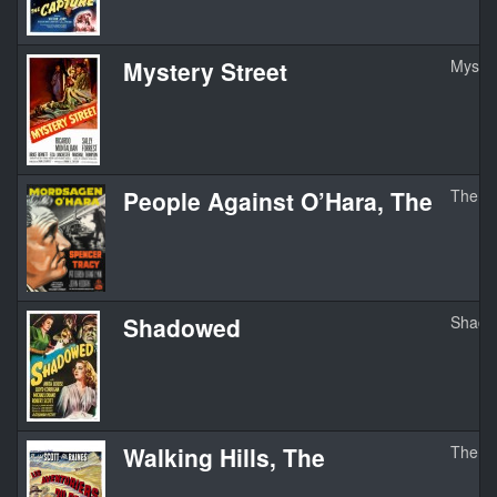
Mystery Street
Myster
People Against O’Hara, The
The Pe
Shadowed
Shado
Walking Hills, The
The Wa