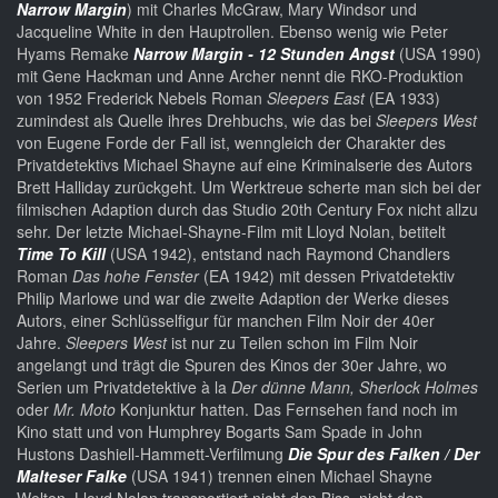
Narrow Margin
) mit Charles McGraw, Mary Windsor und
Jacqueline White in den Hauptrollen. Ebenso wenig wie Peter
Hyams Remake
Narrow Margin - 12 Stunden Angst
(USA 1990)
mit Gene Hackman und Anne Archer nennt die RKO-Produktion
von 1952 Frederick Nebels Roman
Sleepers East
(EA 1933)
zumindest als Quelle ihres Drehbuchs, wie das bei
Sleepers West
von Eugene Forde der Fall ist, wenngleich der Charakter des
Privatdetektivs Michael Shayne auf eine Kriminalserie des Autors
Brett Halliday zurückgeht. Um Werktreue scherte man sich bei der
filmischen Adaption durch das Studio 20th Century Fox nicht allzu
sehr. Der letzte Michael-Shayne-Film mit Lloyd Nolan, betitelt
Time To Kill
(USA 1942), entstand nach Raymond Chandlers
Roman
Das hohe Fenster
(EA 1942) mit dessen Privatdetektiv
Philip Marlowe und war die zweite Adaption der Werke dieses
Autors, einer Schlüsselfigur für manchen Film Noir der 40er
Jahre.
Sleepers West
ist nur zu Teilen schon im Film Noir
angelangt und trägt die Spuren des Kinos der 30er Jahre, wo
Serien um Privatdetektive à la
Der dünne Mann, Sherlock Holmes
oder
Mr. Moto
Konjunktur hatten. Das Fernsehen fand noch im
Kino statt und von Humphrey Bogarts Sam Spade in John
Hustons Dashiell-Hammett-Verfilmung
Die Spur des Falken / Der
Malteser Falke
(USA 1941) trennen einen Michael Shayne