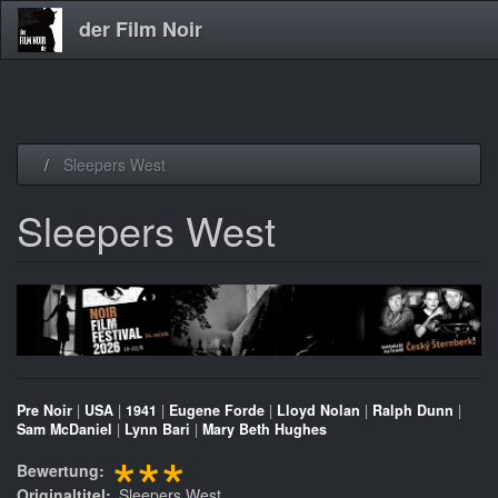
der Film Noir
Direkt
Sleepers West
zum
Inhalt
Sleepers West
Pre Noir
|
USA
|
1941
|
Eugene Forde
|
Lloyd Nolan
|
Ralph Dunn
|
Sam McDaniel
|
Lynn Bari
|
Mary Beth Hughes
***
Bewertung
Originaltitel
Sleepers West