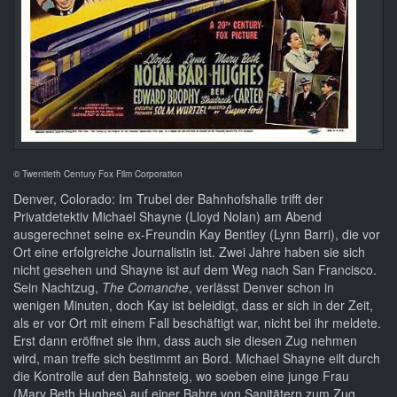
© Twentieth Century Fox Film Corporation
Denver, Colorado: Im Trubel der Bahnhofshalle trifft der
Privatdetektiv Michael Shayne (Lloyd Nolan) am Abend
ausgerechnet seine ex-Freundin Kay Bentley (Lynn Barri), die vor
Ort eine erfolgreiche Journalistin ist. Zwei Jahre haben sie sich
nicht gesehen und Shayne ist auf dem Weg nach San Francisco.
Sein Nachtzug,
The Comanche
, verlässt Denver schon in
wenigen Minuten, doch Kay ist beleidigt, dass er sich in der Zeit,
als er vor Ort mit einem Fall beschäftigt war, nicht bei ihr meldete.
Erst dann eröffnet sie ihm, dass auch sie diesen Zug nehmen
wird, man treffe sich bestimmt an Bord. Michael Shayne eilt durch
die Kontrolle auf den Bahnsteig, wo soeben eine junge Frau
(Mary Beth Hughes) auf einer Bahre von Sanitätern zum Zug