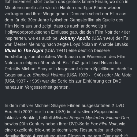
flott inszeniert, stört zudem das grotesk lahme Finale, wo sich in
Minutenschnelle alle wie ein Haufen unartiger Kinder wieder
vertragen und ihrer Wege gehen. Dennoch schert der Film aus
dem für die 30er Jahre typischen Gangsterfilm als Quelle des
Film Noirs aus und zeigt, dass es auch anderweitig in
Hollywoodproduktionen Einflüsse gab, die den Film Noir der 40er
inspirierten, wie es auch bei
Johnny Apollo
(USA 1940) der Fall
war. Meiner Meinung nach zeigte Lloyd Nolan in Anatole Litvaks
Blues In The Night
(USA 1941) eine deutlich bessere
Vorstellung, zumal solches Werk auch der Wesensart des Film
Noirs um einiges näher steht. Bis 1942 gab Lloyd Nolan den
Detektiv Michael Shayne in insgesamt sieben Spielfilmen, doch im
Gegensatz zu
Sherlock Holmes
(USA 1939 - 1946) oder
Mr. Moto
(USA 1937 - 1939) war die Serie bis zur Einführung der DVD
nahezu in Vergessenheit geraten.
In dem mit vier Michael-Shayne-Filmen ausgestatteten 2-DVD-
Box-Set (2007, nur in den USA) im attraktiven Pappschuber
inklusive Booklet, betitelt
Michael Shayne Mysteries Volume One
,
bewies 20th Century neben ihrer DVD-Serie
Fox Film Noir
, wie
eine exzellente bild-und tontechnische Restauration und eine
detailverliebte Ausstattung alten Filmen zu neuem Glanz verhilft.