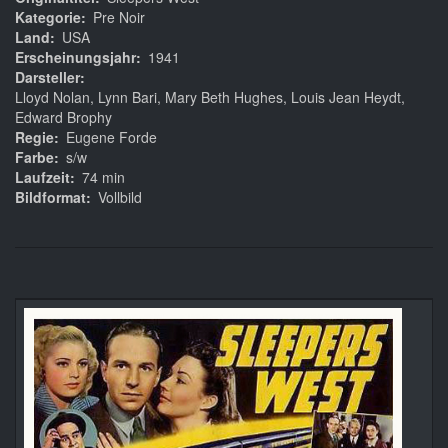
Kategorie
Pre Noir
Land
USA
Erscheinungsjahr
1941
Darsteller
Lloyd Nolan, Lynn Bari, Mary Beth Hughes, Louis Jean Heydt,
Edward Brophy
Regie
Eugene Forde
Farbe
s/w
Laufzeit
74 min
Bildformat
Vollbild