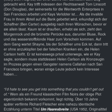
gebracht wird. Kay trifft indessen den Rechtsanwalt Tom Linscott
(Don Douglas), der seinerseits für die Wentworth Enterprises in
San Francisco arbeitet und Kays Verlobter ist… Als die invalide
Frau in ihrem Abteil auf die Bank gebettet wird, erkundigt sich der
Schaffner (Ben Carter) ausgiebig nach ihren Wünschen, bevor er
sie allein lässt. Kaum ist er draußen, erhebt sie sich, zieht den
Morgenrock und die brünette Perücke aus, darunter Bluse, Rock
und das wasserstoffblonde Haar zum Vorschein kommen. Auf
dem Gang wartet Shayne, bis der Schaffner ums Eck ist, dann tritt
er ohne anzuklopfen bei der falschen Kranken ein, die Helen
Carlson heißt. Er ist keineswegs privat unterwegs, wie er Kay
sagte, sondern muss stattdessen Helen Carlson als Kronzeugin
im Prozess gegen einen Gangster namens Callahan nach San
Francisco bringen, woran einige Leute jedoch kein Interesse
haben…
“I’d hate to see you get into something that you couldn’t get out
of.“
Wem als ein Freund klassischen Film Noirs der obige Plot
eigentümlich bekannt vorkommt, liegt richtig. Über 10 Jahre
später verfilmte Richard Fleischer eine nahezu identische
Erzählung unterm Titel
Um Haaresbreite
(USA 1952, Originaltitel