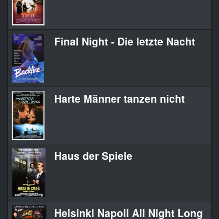
Final Night - Die letzte Nacht
Ba
Harte Männer tanzen nicht
To
Haus der Spiele
Ho
Helsinki Napoli All Night Long
He