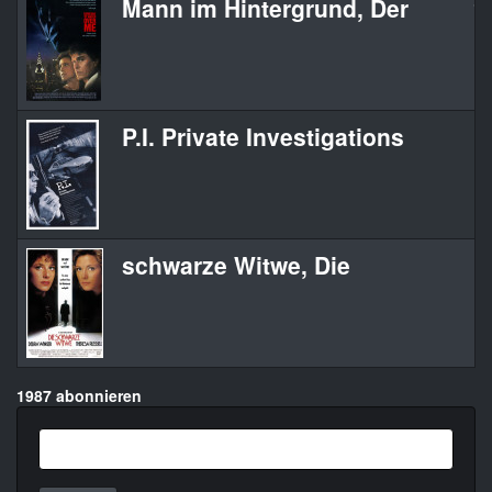
Mann im Hintergrund, Der
So
P.I. Private Investigations
P.
schwarze Witwe, Die
Bl
1987 abonnieren