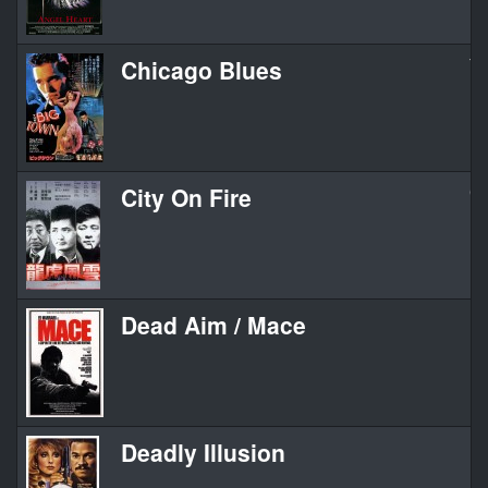
Chicago Blues
Th
City On Fire
Ci
Dead Aim / Mace
De
Deadly Illusion
De