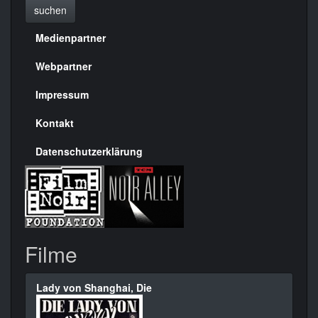
suchen
Medienpartner
Menülinks
rechte
Webpartner
Seite
Impressum
Kontakt
Datenschutzerklärung
Filme
Lady von Shanghai, Die