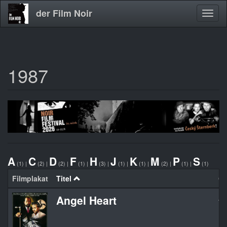
der Film Noir
Navig
aktivi
1987
Direkt
zum
Inhalt
A
C
D
F
H
J
K
M
P
S
(1)
|
(2)
|
(2)
|
(1)
|
(3)
|
(1)
|
(1)
|
(2)
|
(1)
|
(1)
Filmplakat
Titel
Or
Angel Heart
An