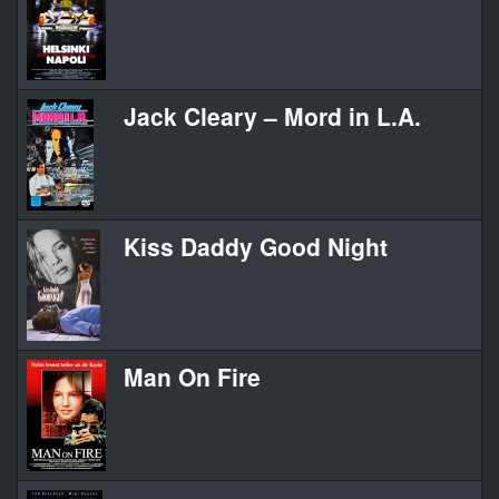
Jack Cleary – Mord in L.A.
Pr
Kiss Daddy Good Night
Ki
Man On Fire
Ma