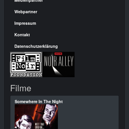
Medienpartner
Menülinks
rechte
Webpartner
Seite
Impressum
Kontakt
Datenschutzerklärung
Filme
Somewhere In The Night