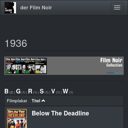
der Film Noir
Navig
aktivi
1936
Direkt
zum
Inhalt
B
G
R
S
V
W
(2)
|
(1)
|
(1)
|
(1)
|
(1)
|
(1)
Filmplakat
Titel
Below The Deadline