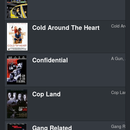
Cold Around The Heart
Cold Arou
Confidential
A Gun, A 
Cop Land
Cop Land
Gang Related
Gang Rel