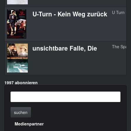
U-Turn - Kein Weg zurück
U Turn
unsichtbare Falle, Die
The Spani
1997 abonnieren
suchen
Medienpartner
Menülinks