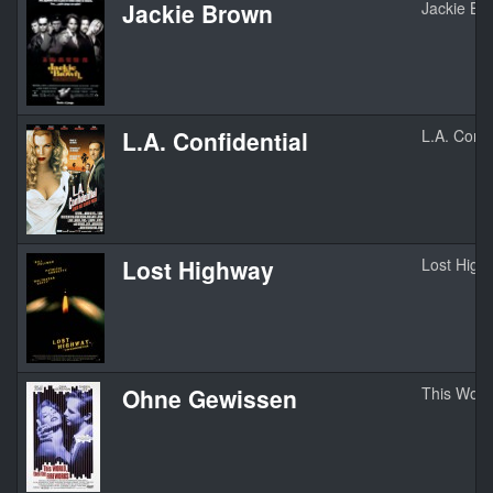
Jackie Brown
Jackie Br
L.A. Confidential
L.A. Confi
Lost Highway
Lost High
Ohne Gewissen
This Worl