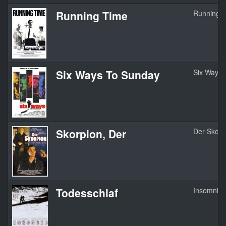
Running Time
Running 
Six Ways To Sunday
Six Ways 
Skorpion, Der
Der Skorp
Todesschlaf
Insomnia