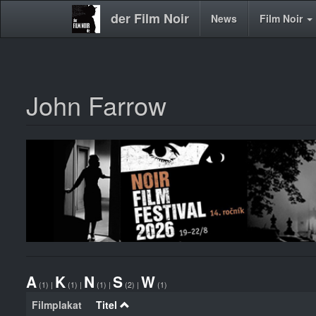
der Film Noir
Main
News
Film Noir
navigation
John Farrow
Direkt
zum
Inhalt
A
K
N
S
W
(1)
|
(1)
|
(1)
|
(2)
|
(1)
Filmplakat
Titel