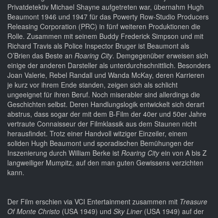
Privatdetektiv Michael Shayne aufgetreten war, übernahm Hugh
Beaumont 1946 und 1947 für das Powerty Row-Studio Producers
Releasing Corporation (PRC) in fünf weiteren Produktionen die
Rolle. Zusammen mit seinem Buddy Frederick Simpson und mit
Richard Travis als Police Inspector Bruger ist Beaumont als
O’Brien das Beste an
Roaring City
. Demgegenüber erweisen sich
einige der anderen Darsteller als unterdurchschnittlich. Besonders
Joan Valerie, Rebel Randall und Wanda McKay, deren Karrieren
je kurz vor ihrem Ende standen, zeigen sich als schlicht
ungeeignet für ihren Beruf. Noch miserabler sind allerdings die
Geschichten selbst. Deren Handlungslogik entwickelt sich derart
abstrus, dass sogar der mit dem B-Film der 40er und 50er Jahre
vertraute Connaisseur der Filmklassik aus dem Staunen nicht
herausfindet. Trotz einer Handvoll witziger Einzeiler, einem
soliden Hugh Beaumont und sporadischen Bemühungen der
Inszenierung durch William Berke ist
Roaring City
ein von A bis Z
langweiliger Mumpitz, auf den man guten Gewissens verzichten
kann.
Der Film erschien via VCI Entertainment zusammen mit
Treasure
Of Monte Christo
(USA 1949) und
Sky Liner
(USA 1949)
auf der