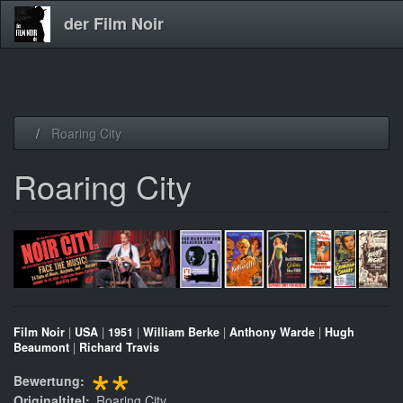
der Film Noir
Direkt
Roaring City
zum
Inhalt
Roaring City
Film Noir
|
USA
|
1951
|
William Berke
|
Anthony Warde
|
Hugh
Beaumont
|
Richard Travis
**
Bewertung
Originaltitel
Roaring City