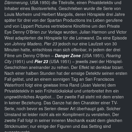
Dämmerung
, USA 1950) die Titelrolle, einen Privatdetektiv und
Inhaber eines Bootsverleihs. Geschrieben wurde die Serie von
Louis Morheim und Herbert Margolis, deren Hörspiele drei Jahre
später für drei von der Spartan Productions ins Leben gerufene
und von Lippert Pictures vertriebene Kinofilme um den Private
Eye Denny O’Brien zur Vorlage wurden. Julian Harmon und Victor
West adaptierten die Hörspiele für die Leinwand. Da eine Episode
von
Johnny Madero, Pier 23
jedoch nur eine Laufzeit von 30
Minuten hatte, entschloss man sich offenbar, in jedem der drei
Filme um Denny O’Brien –
Danger Zone
(USA 1951),
Roaring
City
(1951) und
Pier 23
(USA 1951) – jeweils zwei der Hörspiel-
Geschichten aneinander zu reihen. Der Effekt ist denkbar bizarr.
Nach einer halben Stunden hat der emsige Detektiv seinen ersten
Fall gelöst, und an einem sonnigen Tag an San Franciscos
Waterfront folgt eine gewisse Irma Rand (Joan Valerie) dem
Privatdetektiv in sein Frühstückslokal und unterbreitet ihm ein
ungewöhnliches Angebot… Der zweite Fall steht mit dem ersten
in keiner Beziehung. Das Ganze hat den Charakter einer TV-
Serie, noch bevor es Serien dieser Art überhaupt gab. Solcher
Umstand ist leider nicht als ein Kompliment zu verstehen. Der
zweite Fall folgt in seiner inneren Mechanik exakt dem gleichen
Strickmuster; nur einige der Figuren und das Setting sind