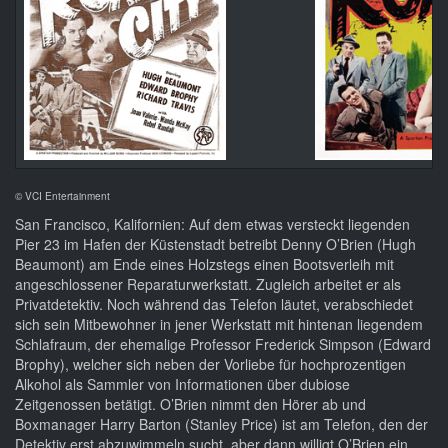
© VCI Entertainment
San Francisco, Kalifornien: Auf dem etwas versteckt liegenden
Pier 23 im Hafen der Küstenstadt betreibt Denny O’Brien (Hugh
Beaumont) am Ende eines Holzstegs einen Bootsverleih mit
angeschlossener Reparaturwerkstatt. Zugleich arbeitet er als
Privatdetektiv. Noch während das Telefon läutet, verabschiedet
sich sein Mitbewohner in jener Werkstatt mit hintenan liegendem
Schlafraum, der ehemalige Professor Frederick Simpson (Edward
Brophy), welcher sich neben der Vorliebe für hochprozentigen
Alkohol als Sammler von Informationen über dubiose
Zeitgenossen betätigt. O’Brien nimmt den Hörer ab und
Boxmanager Harry Barton (Stanley Price) ist am Telefon, den der
Detektiv erst abzuwimmeln sucht, aber dann willigt O’Brien ein,