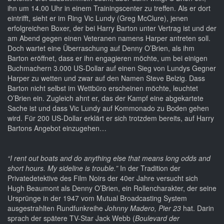
ihn um 14.00 Uhr in einem Trainingscenter zu treffen. Als er dort
eintrifft, sieht er im Ring Vic Lundy (Greg McClure), jenen
erfolgreichen Boxer, der bei Harry Barton unter Vertrag ist und der
am Abend gegen einen Veteranen namens Harper antreten soll.
Doch wartet eine Überraschung auf Denny O’Brien, als ihm
Barton eröffnet, dass er ihn engagieren möchte, um bei einigen
Buchmachern 3.000 US-Dollar auf einen Sieg von Lundys Gegner
Harper zu wetten und zwar auf den Namen Steve Belzig. Dass
Barton nicht selbst im Wettbüro erscheinen möchte, leuchtet
O’Brien ein. Zugleich ahnt er, das der Kampf eine abgekartete
Sache ist und dass Vic Lundy auf Kommonado zu Boden gehen
wird. Für 200 US-Dollar erklärt er sich trotzdem bereits, auf Harry
Bartons Angebot einzugehen…
“I rent out boats and do anything else that means long odds and
short hours. My sideline is trouble.”
In der Tradition der
Privatedetektive des Film Noirs der 40er Jahre versucht sich
Hugh Beaumont als Denny O’Brien, ein Rollencharakter, der seine
Ursprünge in der 1947 vom Mutual Broadcasting System
ausgestrahlten Rundfunkreihe
Johnny Madero, Pier 23
hat. Darin
sprach der spätere TV-Star Jack Webb (
Boulevard der