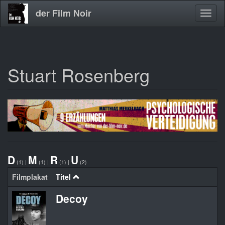
der Film Noir
Navig
aktivi
Stuart Rosenberg
Direkt
zum
Inhalt
D
M
R
U
(1)
|
(1)
|
(1)
|
(2)
Filmplakat
Titel
Decoy