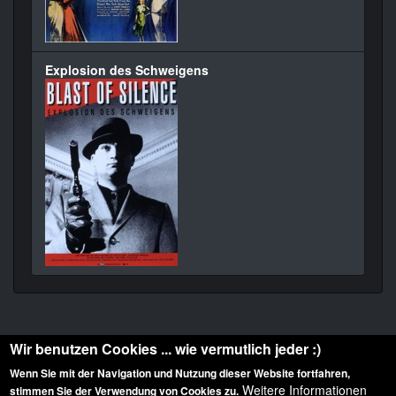
Explosion des Schweigens
Wir benutzen Cookies ... wie vermutlich jeder :)
Wenn Sie mit der Navigation und Nutzung dieser Website fortfahren,
Weitere Informationen
stimmen Sie der Verwendung von Cookies zu.
Diese Website ist urheberrechtlich geschützt: © 2010-2026 der Film Noir de. Alle