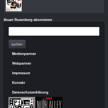
Stuart Rosenberg abonnieren
suchen
Medienpartner
Menülinks
rechte
Webpartner
Seite
Impressum
Kontakt
Datenschutzerklärung