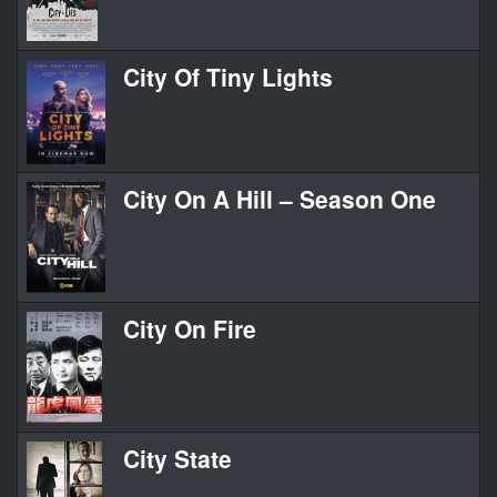
City Of Tiny Lights
City On A Hill – Season One
City On Fire
City State