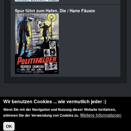
Spur führt zum Hafen, Die / Harte Fäuste
Wir benutzen Cookies ... wie vermutlich jeder :)
Wenn Sie mit der Navigation und Nutzung dieser Website fortfahren,
Weitere Informationen
stimmen Sie der Verwendung von Cookies zu.
Diese Website ist urheberrechtlich geschützt: © 2010-2026 der Film Noir de. Alle
Rechte vorbehalten.
OK