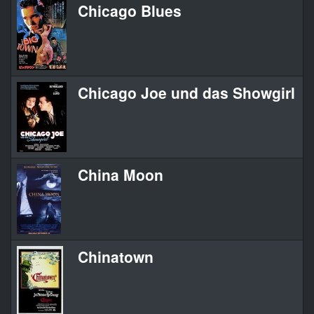
Chicago Blues
Chicago Joe und das Showgirl
China Moon
Chinatown