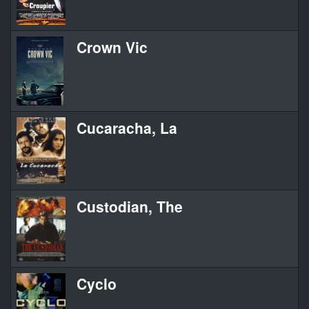
Crown Vic
Cucaracha, La
Custodian, The
Cyclo