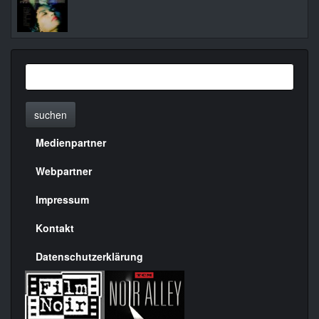
suchen
Medienpartner
Menülinks
rechte
Webpartner
Seite
Impressum
Kontakt
Datenschutzerklärung