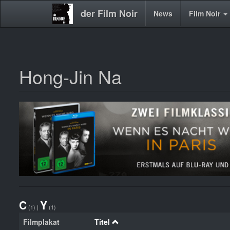
der Film Noir
Main
News
Film Noir
navigation
Hong-Jin Na
Direkt
zum
Inhalt
C
Y
(1)
|
(1)
Filmplakat
Titel