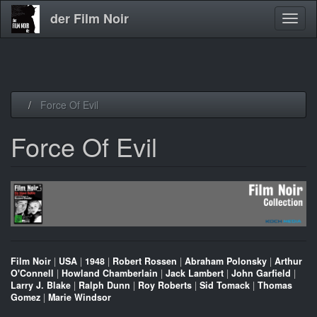
der Film Noir
Navig
aktivi
Direkt
Force Of Evil
zum
Inhalt
Force Of Evil
Film Noir
|
USA
|
1948
|
Robert Rossen
|
Abraham Polonsky
|
Arthur
O'Connell
|
Howland Chamberlain
|
Jack Lambert
|
John Garfield
|
Larry J. Blake
|
Ralph Dunn
|
Roy Roberts
|
Sid Tomack
|
Thomas
Gomez
|
Marie Windsor