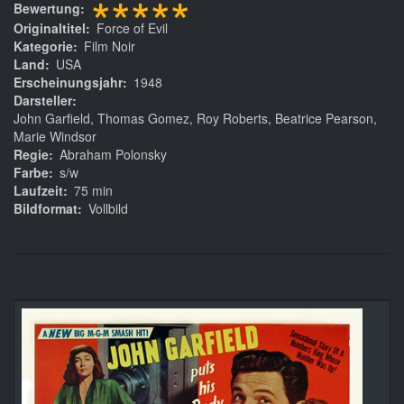
*****
Bewertung
Originaltitel
Force of Evil
Kategorie
Film Noir
Land
USA
Erscheinungsjahr
1948
Darsteller
John Garfield, Thomas Gomez, Roy Roberts, Beatrice Pearson,
Marie Windsor
Regie
Abraham Polonsky
Farbe
s/w
Laufzeit
75 min
Bildformat
Vollbild