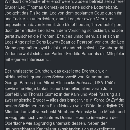
Windsor) die Sache eher erschweren. Zudem betreibt sein älterer
Bruder Leo (Thomas Gomez) selbst eine solche Lotteriebank.
Joe geht das Risiko ein, Leo von dem geplanten Coup durch ihn
und Tucker zu unterrichten, damit Leo, der ewige Veerlierer,
ungeschoren davon kommt. Joe bietet Leo an, ihn zu beteiligen,
doch der ehrliche Leo ist von dem Vorschlag schockiert, und Joe
gerät zwischen die Fronten. Er tut es umso mehr, als er sich in
Leos Angestellte Doris Lowry (Beatrice Pearson) verliebt, die Leo
Morse gegenüber loyal bleibt und dadurch selbst in Gefahr gerät.
Zudem erweist sich Joes Partner Freddie Bauer als ein Mitspieler
mit eigenen Interessen…
Der nihilistische Grundton, das exzellente Drehbuch, ein
bildästhetisch grandioses Schwarzweiß von Kameramann
George Barnes (u.a. Alfred Hitchcocks
Rebecca
, USA 1940)
sowie eine Riege fantastischer Darsteller, allen voran John
Garfield und Thomas Gomez in der Kain-und-Abel-Paarung als
zwei ungleiche Brüder – alles das bringt 1948 in
Force Of Evil
die
besten Stilelemente des Film Noirs zu voller Blüte. In lediglich 75
Minuten Laufzeit verschenkt Abraham Polonsky keine Minute und
erzeugt ein hoch verdichtetes Drama - ebenso intensiv an der
Oberfläche wie abgründig unterhalb dessen. Neben der
unübersehbaren Kapitalismuskritik finden sich in exzellenten