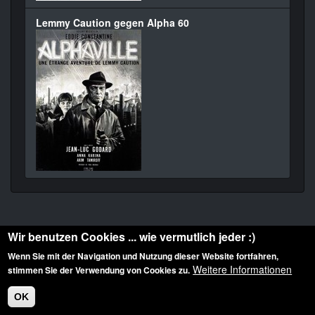
Lemmy Caution gegen Alpha 60
Wir benutzen Cookies ... wie vermutlich jeder :)
Wenn Sie mit der Navigation und Nutzung dieser Website fortfahren,
Weitere Informationen
stimmen Sie der Verwendung von Cookies zu.
Diese Website ist urheberrechtlich geschützt: © 2010-2026 der Film Noir de. Alle
Rechte vorbehalten.
OK