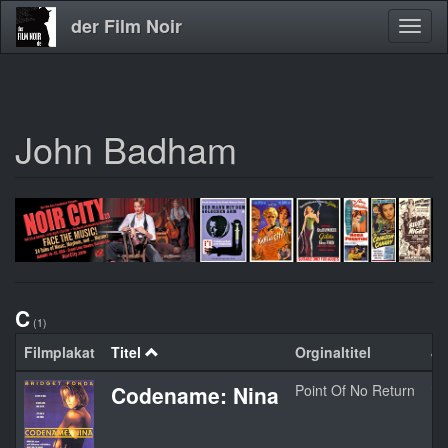
der Film Noir
Navig
aktivi
John Badham
Direkt
zum
Inhalt
C
(1)
Filmplakat
Titel
Orginaltitel
Ja
Codename: Nina
Point Of No Return
19