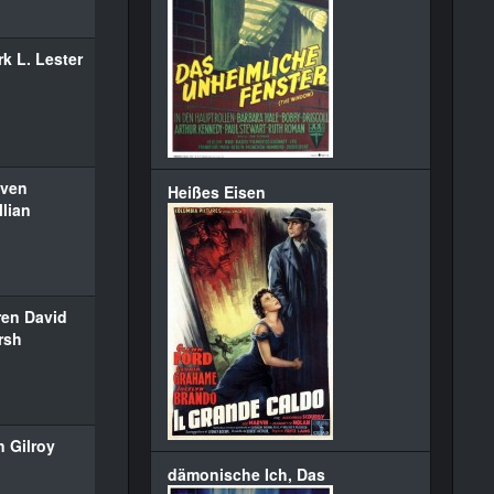
k L. Lester
even
Heißes Eisen
llian
ren David
rsh
 Gilroy
dämonische Ich, Das