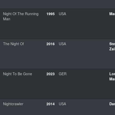
Night Of The Running
1995
USA
Mar
Man
The Night Of
2016
USA
St
Zai
Night To Be Gone
2023
GER
Lo
Ma
Nightcrawler
2014
USA
Dan