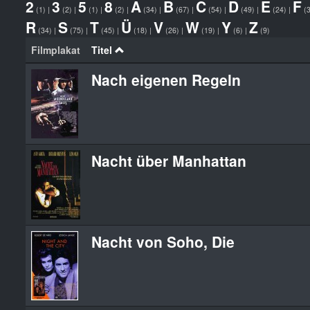
2
3
5
8
A
B
C
D
E
F
(1)
|
(2)
|
(1)
|
(2)
|
(34)
|
(67)
|
(54)
|
(49)
|
(24)
|
(
R
S
T
Ü
V
W
Y
Z
(34)
|
(75)
|
(45)
|
(18)
|
(26)
|
(19)
|
(6)
|
(9)
Filmplakat
Titel
Nach eigenen Regeln
Nacht über Manhattan
Nacht von Soho, Die