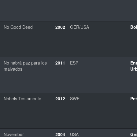
No Good Deed
2002
GER/USA
Bo
No habrá paz para los
2011
ESP
En
malvados
Urb
Nobels Testamente
2012
SWE
Pet
November
2004
USA
Gre