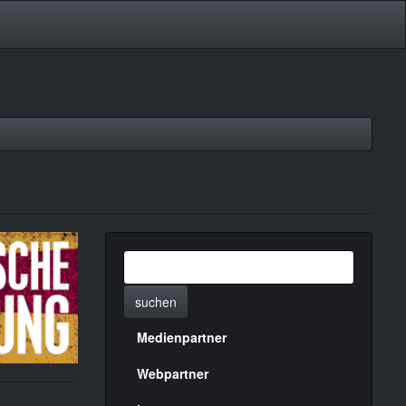
suchen
Medienpartner
Menülinks
rechte
Webpartner