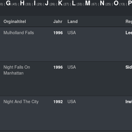
G
H
I
J
K
L
M
N
O
P
30)
|
(45)
|
(33)
|
(29)
|
(26)
|
(27)
|
(33)
|
(67)
|
(25)
|
(13)
|
Orginaltitel
Jahr
Land
Re
Mulholland Falls
1996
USA
Le
Night Falls On
1996
USA
Si
Manhattan
Night And The City
1992
USA
Irw