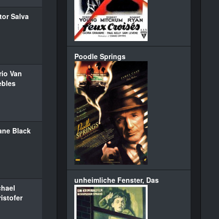
tor Salva
Poodle Springs
rio Van
ebles
ane Black
unheimliche Fenster, Das
chael
istofer