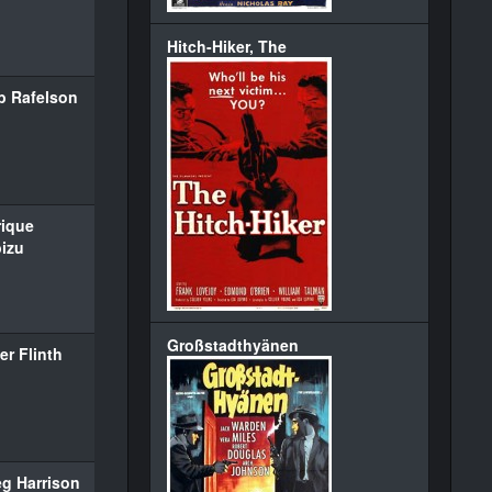
Hitch-Hiker, The
b Rafelson
rique
izu
Großstadthyänen
er Flinth
g Harrison