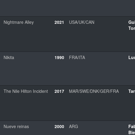
Nightmare Alley
2021
USA/UK/CAN
Gui
To
Nikita
1990
FRA/ITA
Lu
The Nile Hilton Incident
2017
MAR/SWE/DNK/GER/FRA
Tar
Nueve reinas
2000
ARG
Fa
Bie