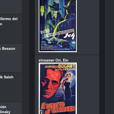
llermo del
ro
c Besson
einsamer Ort, Ein
ik Saleh
bián
linsky