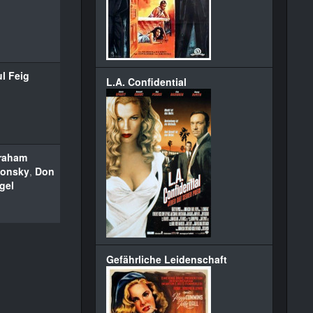
l Feig
L.A. Confidential
raham
lonsky
,
Don
gel
Gefährliche Leidenschaft