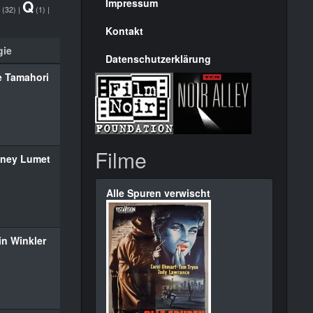
Seite
Q
Impressum
(32)
|
(1)
|
Kontakt
gie
Datenschutzerklärung
e Tamahori
Filme
dney Lumet
Alle Spuren verwischt
in Winkler