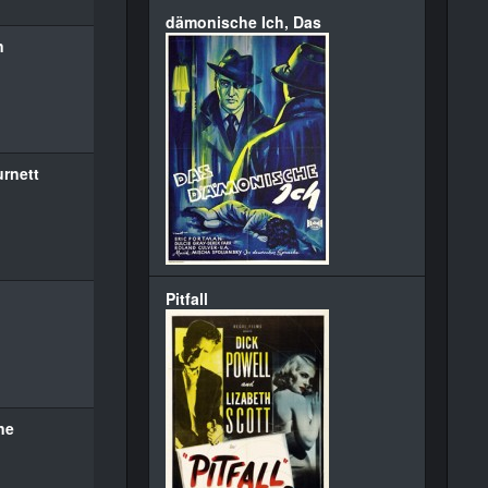
dämonische Ich, Das
n
urnett
Pitfall
ne