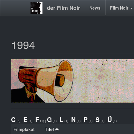
der Film Noir
Main
News
Film Noir
navigation
1994
Direkt
zum
Inhalt
C
E
F
G
L
N
P
S
Ü
(3)
|
(1)
|
(1)
|
(1)
|
(1)
|
(1)
|
(1)
|
(1)
|
(1)
Filmplakat
Titel