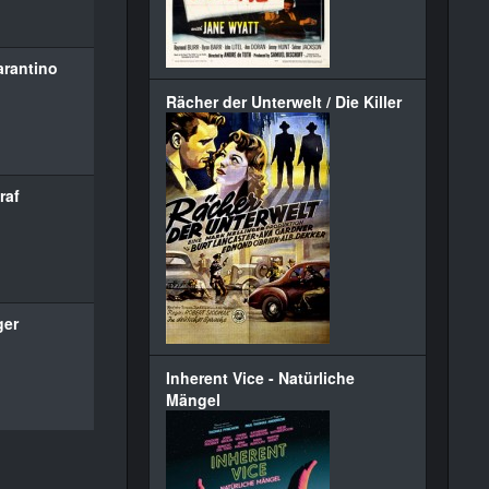
arantino
Rächer der Unterwelt / Die Killer
raf
ger
Inherent Vice - Natürliche
Mängel