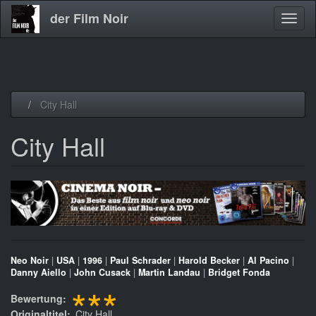
der Film Noir
Navig
aktivi
Direkt
City Hall
zum
Inhalt
City Hall
Neo Noir
|
USA
|
1996
|
Paul Schrader
|
Harold Becker
|
Al Pacino
|
Danny Aiello
|
John Cusack
|
Martin Landau
|
Bridget Fonda
***
Bewertung
Originaltitel
City Hall