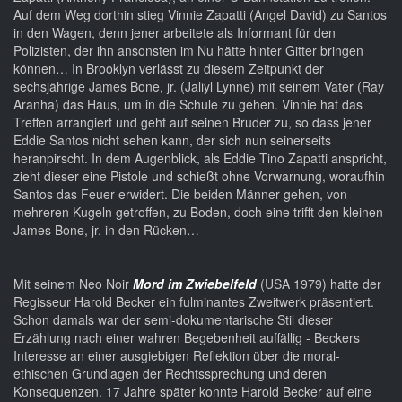
Auf dem Weg dorthin stieg Vinnie Zapatti (Angel David) zu Santos
in den Wagen, denn jener arbeitete als Informant für den
Polizisten, der ihn ansonsten im Nu hätte hinter Gitter bringen
können… In Brooklyn verlässt zu diesem Zeitpunkt der
sechsjährige James Bone, jr. (Jaliyl Lynne) mit seinem Vater (Ray
Aranha) das Haus, um in die Schule zu gehen. Vinnie hat das
Treffen arrangiert und geht auf seinen Bruder zu, so dass jener
Eddie Santos nicht sehen kann, der sich nun seinerseits
heranpirscht. In dem Augenblick, als Eddie Tino Zapatti anspricht,
zieht dieser eine Pistole und schießt ohne Vorwarnung, woraufhin
Santos das Feuer erwidert. Die beiden Männer gehen, von
mehreren Kugeln getroffen, zu Boden, doch eine trifft den kleinen
James Bone, jr. in den Rücken…
Mit seinem Neo Noir
Mord im Zwiebelfeld
(USA 1979) hatte der
Regisseur Harold Becker ein fulminantes Zweitwerk präsentiert.
Schon damals war der semi-dokumentarische Stil dieser
Erzählung nach einer wahren Begebenheit auffällig - Beckers
Interesse an einer ausgiebigen Reflektion über die moral-
ethischen Grundlagen der Rechtssprechung und deren
Konsequenzen. 17 Jahre später konnte Harold Becker auf eine