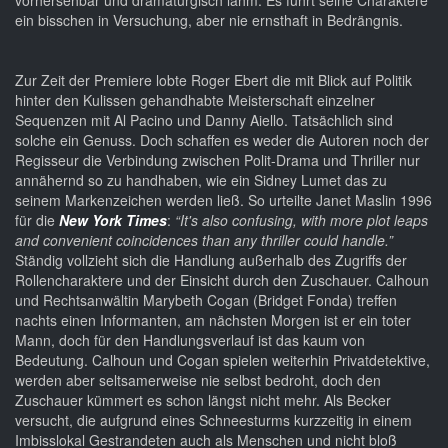
vorhersehbar und dramaturgisch lahm. Es führt seine Charaktere
ein bisschen in Versuchung, aber nie ernsthaft in Bedrängnis.
Zur Zeit der Premiere lobte Roger Ebert die mit Blick auf Politik
hinter den Kulissen gehandhabte Meisterschaft einzelner
Sequenzen mit Al Pacino und Danny Aiello. Tatsächlich sind
solche ein Genuss. Doch schaffen es weder die Autoren noch der
Regisseur die Verbindung zwischen Polit-Drama und Thriller nur
annähernd so zu handhaben, wie ein Sidney Lumet das zu
seinem Markenzeichen werden ließ. So urteilte Janet Maslin 1996
für die
New York Times
:
“It's also confusing, with more plot leaps
and convenient coincidences than any thriller could handle.”
Ständig vollzieht sich die Handlung außerhalb des Zugriffs der
Rollencharaktere und der Einsicht durch den Zuschauer. Calhoun
und Rechtsanwältin Marybeth Cogan (Bridget Fonda) treffen
nachts einen Informanten, am nächsten Morgen ist er ein toter
Mann, doch für den Handlungsverlauf ist das kaum von
Bedeutung. Calhoun und Cogan spielen weiterhin Privatdetektive,
werden aber seltsamerweise nie selbst bedroht, doch den
Zuschauer kümmert es schon längst nicht mehr. Als Becker
versucht, die aufgrund eines Schneesturms kurzzeitig in einem
Imbisslokal Gestrandeten auch als Menschen und nicht bloß