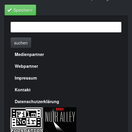
Speichern
suchen
Medienpartner
Menülinks
rechte
Webpartner
Seite
Impressum
Kontakt
Datenschutzerklärung