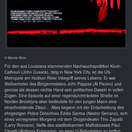
© Warner Bros.
Für den aus Louisiana stammenden Nachwuchspolitiker Kevin
Calhoun (John Cusack), tätig in New York City, ist die US-
Metropole am Hudson River Inbegriff seines Lebens. Er war
Stellvertreter des Bürgermeisters John Pappas (Al Pacino) und
genoss als dessen rechte Hand sein politisches Dasein in vollen
Zügen. Eine Episode auf einer regendurchtränkten Straße im
Norden Brooklyns aber bedeutete für den jungen Mann eine
einschneidende Zäsur… Alles begann mit der Entscheidung des
ehrgeizigen Police Detectives Eddie Santos (Nestor Serrano), sich
eines verregneten Morgens mit dem Drogendealer Tino Zapatti
(Larry Romano), Neffe des stadtbekannten Maffiabosses Paul
Zapatti (Anthony Franciosa), an einer U-Bahnstation zu treffen.