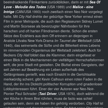
beeindruckende Filmkarriere zurückblicken, darin er mit
Sea Of
Love - Melodie des Todes
(USA 1989) und
Malice - eine
Intrige
(CAN/USA 1993) noch zweifach einen Neo Noir vorgelegt
hatte. Mit
City Hall
drehte der gebürtige New Yorker erneut einen
Film in jener Metropole, die auch den Regisseuren Sidney Lumet
und Martin Scorsese als bevorzugter Nährboden für ihre
harschen und oft harten Filmdramen diente. Schon die ersten
Sätze des Erzählers aus dem Off erinnern an diejenigen in
Anatole Litvaks New-York-Drama
Im Taumel der Weltstadt
(USA
1940), das seinerseits die Süße und die Bitterkeit eines Lebens
im nimmermüden Organismus der Weltstadt zelebriert. Auch für
Beckers
City Hall
bildet das die Klammer, darin eingefasst er
einen Blick in die Mechanismen der vielfältigen Herrschaftsformen
wirft, die jene Stadt mit gestalten. Die Bluttat eines Gangsters, der
seit Jahren auf Bewährung ein Leben außerhalb des
Gefängnisses genießt, was nach Einsicht in die Gerichtsakte
merkwürdig scheint, gibt Kevin Calhoun einen roten Faden in die
Hand, der ihn ins Dickicht politischer Korruption und gnadenloser
Lobbyinteressen führt. Einer der vier Autoren war Neo-Noir-
Pionier Paul Schrader (
Taxi Driver
, USA 1976), doch während die
vier Köche in ihrem Brei rührten, muss de facto was schief
gelaufen sein, denn sie haben ihn gehörig verdorben.
City Hall
ist