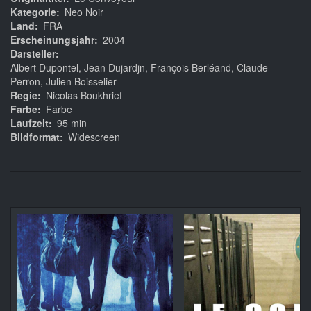
Kategorie
Neo Noir
Land
FRA
Erscheinungsjahr
2004
Darsteller
Albert Dupontel, Jean Dujardjn, François Berléand, Claude
Perron, Julien Boisselier
Regie
Nicolas Boukhrief
Farbe
Farbe
Laufzeit
95 min
Bildformat
Widescreen