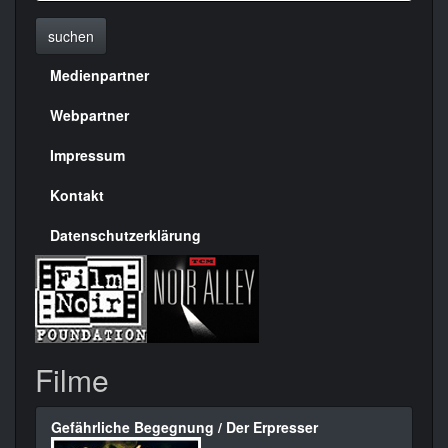
suchen
Medienpartner
Menülinks
rechte
Webpartner
Seite
Impressum
Kontakt
Datenschutzerklärung
Filme
Gefährliche Begegnung / Der Erpresser