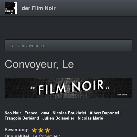
der Film Noir
Direkt
Convoyeur, Le
zum
Inhalt
Convoyeur, Le
Neo Noir
|
France
|
2004
|
Nicolas Boukhrief
|
Albert Dupontel
|
François Berléand
|
Julien Boisselier
|
Nicolas Marié
***
Bewertung
Originaltitel
Le Convoyeur