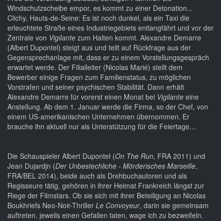
Windschutzscheibe empor, es kommt zu einer Detonation...
Clichy, Hauts-de-Seine: Es ist noch dunkel, als ein Taxi die
erleuchtete Straße eines Industriegebiets entlangfährt und vor der
Zentrale von
Vigilante
zum Halten kommt. Alexandre Demarre
(Albert Dupontel) steigt aus und teilt auf Rückfrage aus der
Gegensprechanlage mit, dass er zu einem Vorstellungsgespräch
erwartet werde. Der Filialleiter (Nicolas Marié) stellt dem
Bewerber einige Fragen zum Familienstatus, zu möglichen
Vorstrafen und seiner psychischen Stabilität. Dann erhält
Alexandre Demarre für vorerst einen Monat bei
Vigilante
eine
Anstellung. Ab dem 1. Januar werde die Firma, so der Chef, von
einem US-amerikanischen Unternehmen übernommen. Er
brauche ihn aktuell nur als Unterstützung für die Feiertage…
Die Schauspieler Albert Dupontel (
On The Run
, FRA 2011) und
Jean Dujardjn (
Der Unbestechliche - Mörderisches Marseille
,
FRA/BEL 2014), beide auch als Drehbuchautoren und als
Regisseure tätig, gehören in ihrer Heimat Frankreich längst zur
Riege der Filmstars. Ob sie sich mit ihrer Beteiligung an Nicolas
Boukhriefs Neo-Noir-Thriller
Le Convoyeur
, darin sie gemeinsam
auftreten, jeweils einen Gefallen taten, wage ich zu bezweifeln.