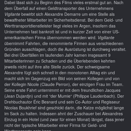
Dabei lässt sich zu Beginn des Films vieles erstmal gut an. Nach
dem Überfall auf einen Geldtransporter des Unternehmens
Vigilante
bewirbt sich Alexandre Demarre um eine Stelle als
bewaffneter Mitarbeiter im Sicherheitsdienst. Bei dem Geld- und
Werttransportdienstleister liegt vieles im Argen, insofern das
Unternehmen fast bankrott ist und in kurzer Zeit von einer US-
amerikanischen Firma übernommen werden wird.
Vigiliante
übernimmt Fahrten, die renommierte Firmen aus verschiedenen
Gründen ausschlagen, doch die Ausrüstung ist durchweg veraltet.
Bei drei Überfällen im laufenden Jahr kamen insgesamt 9
Mitarbeiterinnen zu Schaden und die Überlebenden kehrten
jeweils nicht auf ihre alte Stelle zurück. Der schweigsame
Alexandre fügt sich schnell in den monotonen Alltag ein und
macht sich im Gegenzug ein Bild von seinen Kollegen und von
der Kollegin Nicole (Claude Perron), der einzigen Frau im Team.
Seine erste Fahrt unternimmt er mit dem freundlichen Jacques
(Jean Dujardjn) und mit “der Mumie“ (Philippe Laudenbach). Der
Drehbuchautor Éric Besnard und sein Co-Autor und Regisseur
Nicolas Boukhrief sind geschickt darin, die Katze möglichst lange
im Sack zu halten. Indessen ahnt der Zuschauer bei Alexandres
Einzug in ein Hotel (und zwar für einen Monat) längst, dass jener
nicht der typische Mitarbeiter einer Firma für Geld- und