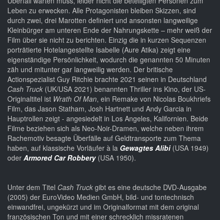
Überfall warten muss, leider nicht die beteiligten Personen zum
Leben zu erwecken. Alle Protagonisten bleiben Skizzen, sind
durch zwei, drei Marotten definiert und ansonsten langweilige
Kleinbürger am unteren Ende der Nahrungskette – mehr weiß der
Film über sie nicht zu berichten. Einzig die in kurzen Sequenzen
porträtierte Hotelangestellte Isabelle (Aure Atika) zeigt eine
eigenständige Persönlichkeit, wodurch die genannten 50 Minuten
zäh und mitunter gar langweilig werden. Der britische
Actionspezialist Guy Ritchie brachte 2021 seinen in Deutschland
Cash Truck
(UK/USA 2021) benannten Thriller ins Kino, der US-
Originaltitel ist
Wrath Of Man
, ein Remake von Nicolas Boukhriefs
Film, das Jason Statham, Josh Hartnett und Andy Garcia in
Hauptrollen zeigt - angesiedelt in Los Angeles, Kalifornien. Beide
Filme beziehen sich als Neo-Noir-Dramen, welche neben ihrem
Rachemotiv besagte Überfälle auf Geldtransporte zum Thema
haben, auf klassische Vorläufer à la
Gewagtes Alibi
(USA 1949)
oder
Armored Car Robbery
(USA 1950).
Unter dem Titel
Cash Truck
gibt es eine deutsche DVD-Ausgabe
(2005) der EuroVideo Medien GmbH, bild- und tontechnisch
einwandfrei, ungekürzt und im Originalformat mit dem original
französischen Ton und mit einer schrecklich missratenen