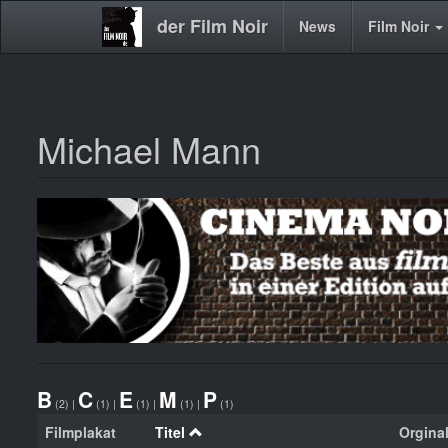
der Film Noir
Main
News
Film Noir
navigation
Michael Mann
Direkt
zum
Inhalt
B
C
E
M
P
(2)
|
(1)
|
(1)
|
(1)
|
(1)
Filmplakat
Titel
Orginal