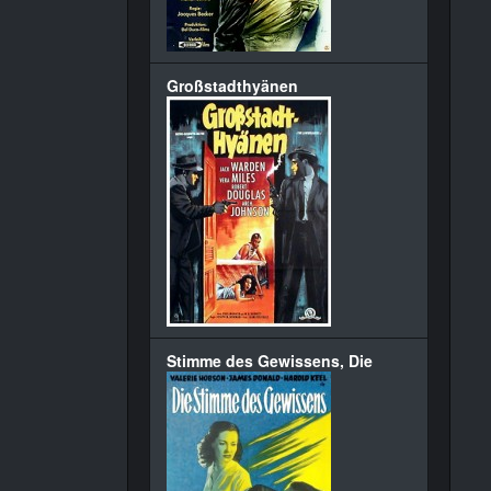
Großstadthyänen
Stimme des Gewissens, Die