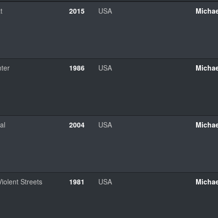
t
2015
USA
Micha
ter
1986
USA
Micha
al
2004
USA
Micha
Violent Streets
1981
USA
Micha