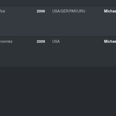
ice
2006
USA/GER/PAR/URU
Micha
Enemies
2009
USA
Micha