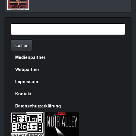
suchen
Medienpartner
Menülinks
rechte
Webpartner
Seite
Impressum
Kontakt
Datenschutzerklärung