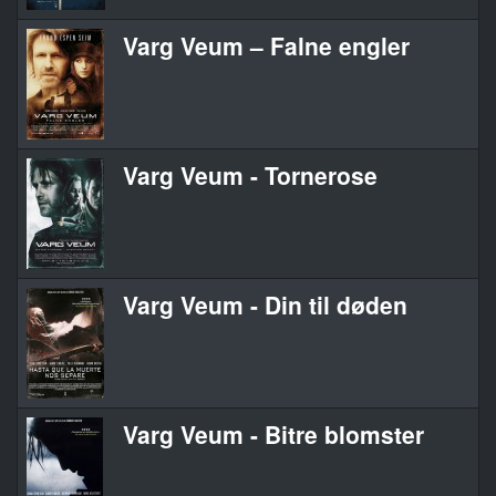
Varg Veum – Falne engler
Varg Veum - Tornerose
Varg Veum - Din til døden
Varg Veum - Bitre blomster