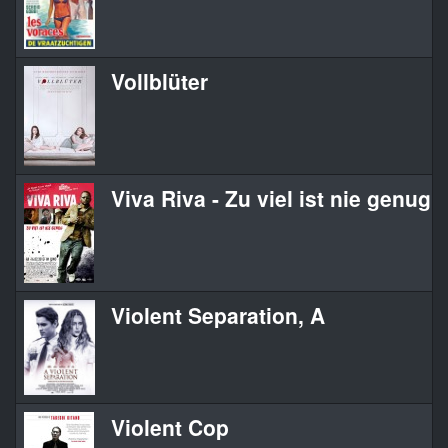
Vollblüter
Viva Riva - Zu viel ist nie genug
Violent Separation, A
Violent Cop