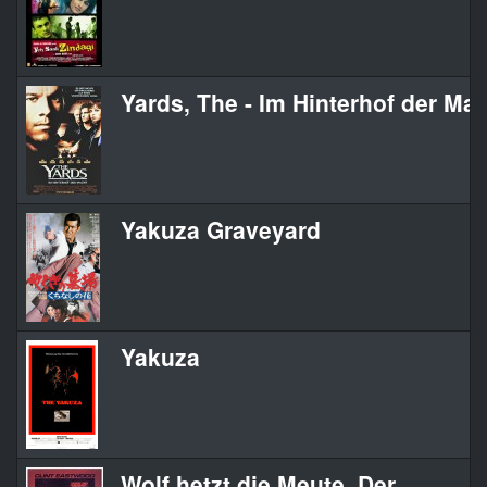
Yards, The - Im Hinterhof der Ma
Yakuza Graveyard
Yakuza
Wolf hetzt die Meute, Der