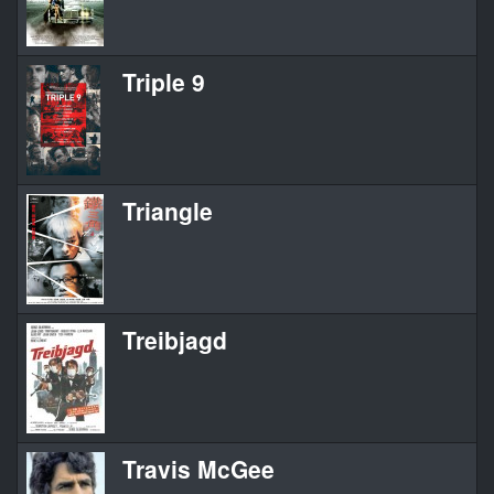
Triple 9
Triangle
Treibjagd
Travis McGee