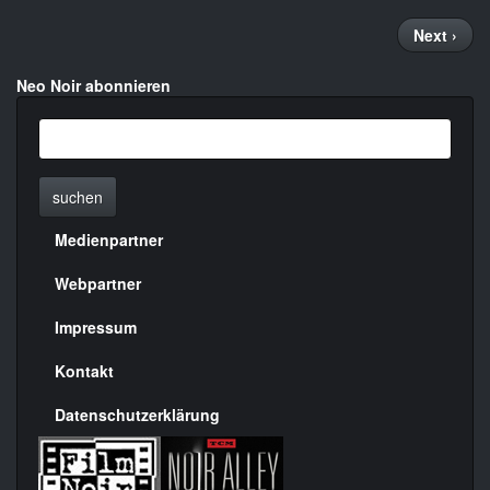
Seitennummerierung
Nächste
Next ›
Seite
Neo Noir abonnieren
suchen
Medienpartner
Menülinks
rechte
Webpartner
Seite
Impressum
Kontakt
Datenschutzerklärung