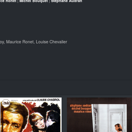
ice Ronet
|
Michel Bouquet
|
Stéphane Audran
y, Maurice Ronet, Louise Chevalier