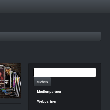
suchen
Medienpartner
Menülinks
rechte
Webpartner