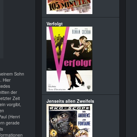
Verfolgt
 seinem Sohn
. Hier
rcedes
itten der
etzter Zeit
Jenseits allen Zweifels
ein vorgibt,
hen
Paul (Henri
ern gerade
ts
nformationen