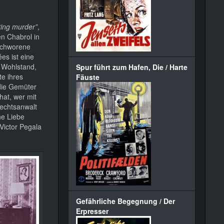
ting murder”
,
en Chabrol in
eschworene
es ist eine
m Wohlstand,
Spur führt zum Hafen, Die / Harte
te ihres
Fäuste
die Gemüter
hat, wer mit
Rechtsanwalt
he Liebe
Victor Pegala
Gefährliche Begegnung / Der
Erpresser