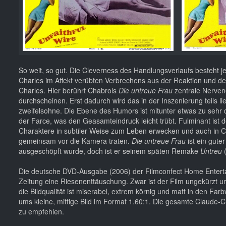
So weit, so gut. Die Cleverness des Handlungsverlaufs besteht 
Charles im Affekt verübten Verbrechens aus der Reaktion und de
Charles. Hier berührt Chabrols
Die untreue Frau
zentrale Nervene
durchscheinen. Erst dadurch wird das in der Inszenierung teils 
zweifelsohne. Die Ebene des Humors ist mitunter etwas zu sehr 
der Farce, was den Geasamteindruck leicht trübt. Fulminant ist
Charaktere in subtiler Weise zum Leben erwecken und auch in 
gemeinsam vor die Kamera traten.
Die untreue Frau
ist ein gute
ausgeschöpft wurde, doch ist er seinem späten Remake
Untreu
(
Die deutsche DVD-Ausgabe (2006) der Filmconfect Home Entert
Zeitung eine Riesenenttäuschung. Zwar ist der Film ungekürzt un
die Bildqualität ist miserabel, extrem körnig und matt in den F
ums kleine, mittige Bild im Format 1.60:1. Die gesamte Claude-C
zu empfehlen.