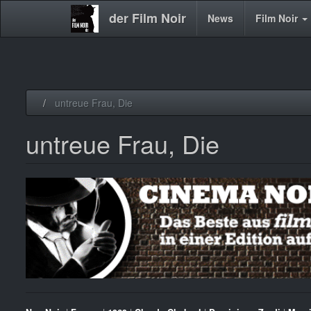
der Film Noir
Main
News
Film Noir
navigation
Direkt
untreue Frau, Die
zum
Inhalt
untreue Frau, Die