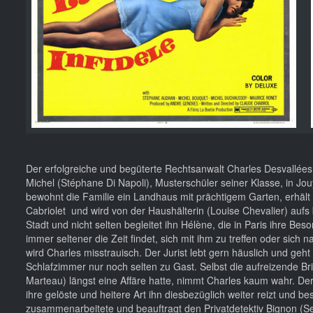
Der erfolgreiche und begüterte Rechtsanwalt Charles Desvallée
Michel (Stéphane Di Napoli), Musterschüler seiner Klasse, in Jou
bewohnt die Familie ein Landhaus mit prächtigem Garten, erhält
Cabriolet und wird von der Haushälterin (Louise Chevalier) aufs b
Stadt und nicht selten begleitet ihn Hélène, die in Paris ihre Bes
immer seltener die Zeit findet, sich mit ihm zu treffen oder sich
wird Charles misstrauisch. Der Jurist lebt gern häuslich und geh
Schlafzimmer nur noch selten zu Gast. Selbst die aufreizende Brigi
Marteau) längst eine Affäre hatte, nimmt Charles kaum wahr. D
ihre gelöste und heitere Art ihn diesbezüglich weiter reizt und bes
zusammenarbeitete und beauftragt den Privatdetektiv Bignon (Se