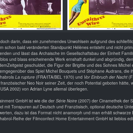
jedoch darin, dass ein zunehmendes Unwohlsein aufgrund des schließli
m schon bald veränderten Standpunkt Hélènes entsteht und nicht prim
nden und lässt das Archaische im Gesellschaftsbau der Einheit Famil
lieblos und blass erscheinende Werk ernshaft dunkel und abgründig, den
demZeitgeist geschuldet, die Figur der Brigitte und des Sohnes Michel
 demgegenüber das Spiel Michel Bouquets und Stéphane Audrans, die i
Chabrols
La rupture
(FRA/ITA/BEL 1970) und
Vor Einbruch der Nacht
(F
r französischer Neo Noir seiner Zeit, der noch Potential geboten hätte, 
USA 2002) von Adrian Lyne allemal überlegen.
ainment GmbH ist wie die der
Série Noire
(2007) der Cinamethek der 
d mit Tonspuren auf Deutsch und Französisch, optional deutsche Unter
arbwerten, dazu ist das Format nicht anamorph und man erhält schwarze 
habrol-Reihe der Filmconfect Home Entertainment GmbH ist lieblos edit