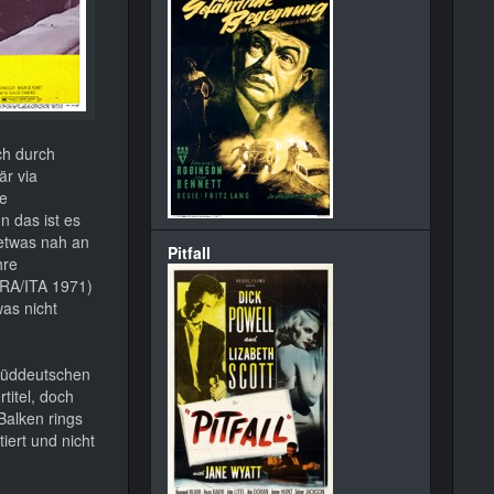
ch durch
är via
ie
n das ist es
 etwas nah an
Pitfall
hre
RA/ITA 1971)
was nicht
Süddeutschen
titel, doch
Balken rings
iert und nicht