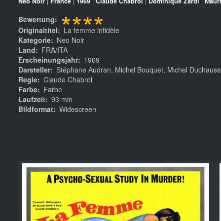
Neo Noir
|
France
|
1969
|
Claude Chabrol
|
Dominique Zardi
|
Maur
****
Bewertung
Originaltitel
La femme infidèle
Kategorie
Neo Noir
Land
FRA/ITA
Erscheinungsjahr
1969
Darsteller
Stéphane Audran, Michel Bouquet, Michel Duchausso
Regie
Claude Chabrol
Farbe
Farbe
Laufzeit
93 min
Bildformat
Widescreen