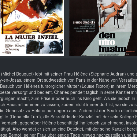
s (Michel Bouquet) lebt mit seiner Frau Hélène (Stéphane Audran) und
y-en-Josas, einem Ort südwestlich von Paris in der Nähe von Versailles
 Besuch von Hélènes fürsorglicher Mutter (Louise Rioton) in ihrem Me
este versorgt und bedient. Charles pendelt täglich in seine Kanzlei inm
orgungen macht, zum Friseur oder auch ins Kino geht. Als sie jedoch in l
 nach Haus mitnehmen zu lassen, zudem nicht immer dort ist, wo sie zu s
t im Genesatz zu Hélène nur ungern aus. Zudem ist der Sex im elterlic
tte (Donatella Turri), die Sekretärin der Kanzlei, mit der sein Kollege 
er Verdacht gegenüber Hélène beschäftigt ihn jedoch zunehmend, insof
tätigt. Also wendet er sich an eine Detektei, mit der seine Kanzlei berei
rge Bento), seiner Frau über einige Tage hinweg nachzustellen und I