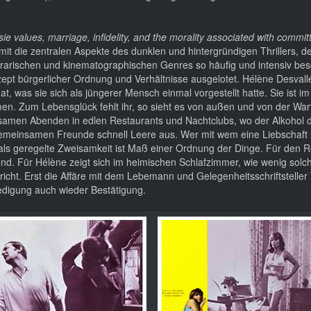
ie values, marriage, infidelity, and the morality associated with commit
it die zentralen Aspekte des dunklen und hintergründigen Thrillers, d
literarischen und kinematographischen Genres so häufig und intensiv b
pt bürgerlicher Ordnung und Verhältnisse ausgelotet. Hélène Desvallé
 hat, was sie sich als jüngerer Mensch einmal vorgestellt hatte. Sie ist i
en. Zum Lebensglück fehlt ihr, so sieht es von außen und von der War
samen Abenden in edlen Restaurants und Nachtclubs, wo der Alkohol 
er gemeinsamen Freunde schnell Leere aus. Wer mit wem eine Liebschaft 
als geregelte Zweisamkeit ist Maß einer Ordnung der Dinge. Für den 
end. Für Hélène zeigt sich im heimischen Schlafzimmer, wie wenig solc
cht. Erst die Affäre mit dem Lebemann und Gelegenheitsschriftsteller 
iedigung auch wieder Bestätigung.