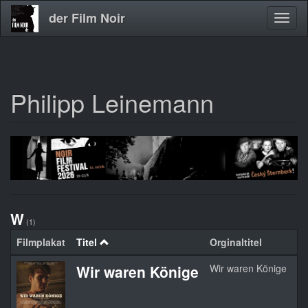
der Film Noir
Navig
aktivi
Philipp Leinemann
Direkt
zum
Inhalt
W
(1)
Filmplakat
Titel
Orginaltitel
Ja
Wir waren Könige
Wir waren Könige
2