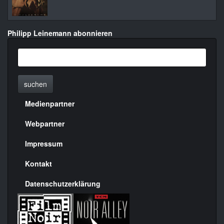
Philipp Leinemann abonnieren
suchen
Medienpartner
Menülinks
rechte
Webpartner
Seite
Impressum
Kontakt
Datenschutzerklärung