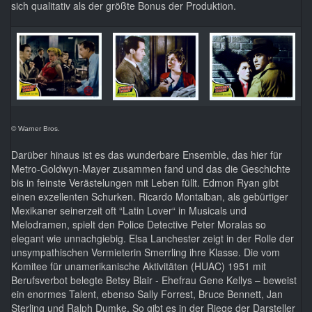
sich qualitativ als der größte Bonus der Produktion.
© Warner Bros.
Darüber hinaus ist es das wunderbare Ensemble, das hier für
Metro-Goldwyn-Mayer zusammen fand und das die Geschichte
bis in feinste Verästelungen mit Leben füllt. Edmon Ryan gibt
einen exzellenten Schurken. Ricardo Montalban, als gebürtiger
Mexikaner seinerzeit oft “Latin Lover“ in Musicals und
Melodramen, spielt den Police Detective Peter Moralas so
elegant wie unnachgiebig. Elsa Lanchester zeigt in der Rolle der
unsympathischen Vermieterin Smerrling ihre Klasse. Die vom
Komitee für unamerikanische Aktivitäten (HUAC) 1951 mit
Berufsverbot belegte Betsy Blair - Ehefrau Gene Kellys – beweist
ein enormes Talent, ebenso Sally Forrest, Bruce Bennett, Jan
Sterling und Ralph Dumke. So gibt es in der Riege der Darsteller