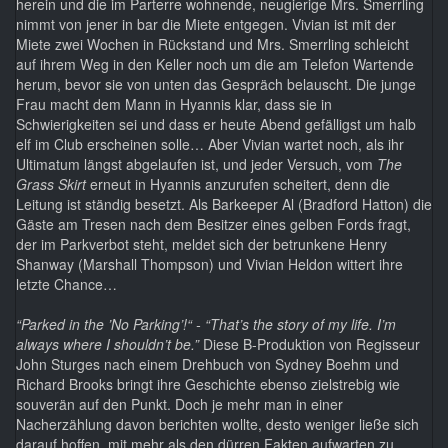
herein und die im Parterre wohnende, neugierige Mrs. Smerrling
nimmt von jener in bar die Miete entgegen. Vivian ist mit der
Miete zwei Wochen in Rückstand und Mrs. Smerrling schleicht
auf ihrem Weg in den Keller noch um die am Telefon Wartende
herum, bevor sie von unten das Gespräch belauscht. Die junge
Frau macht dem Mann in Hyannis klar, dass sie in
Schwierigkeiten sei und dass er heute Abend gefälligst um halb
elf im Club erscheinen solle… Aber Vivian wartet noch, als ihr
Ultimatum längst abgelaufen ist, und jeder Versuch, vom
The
Grass Skirt
erneut in Hyannis anzurufen scheitert, denn die
Leitung ist ständig besetzt. Als Barkeeper Al (Bradford Hatton) die
Gäste am Tresen nach dem Besitzer eines gelben Fords fragt,
der im Parkverbot steht, meldet sich der betrunkene Henry
Shanway (Marshall Thompson) und Vivian Heldon wittert ihre
letzte Chance…
“Parked in the ’No Parking’!“ - “That’s the story of my life. I’m
always where I shouldn’t be.”
Diese B-Produktion von Regisseur
John Sturges nach einem Drehbuch von Sydney Boehm und
Richard Brooks bringt ihre Geschichte ebenso zielstrebig wie
souverän auf den Punkt. Doch je mehr man in einer
Nacherzählung davon berichten wollte, desto weniger ließe sich
darauf hoffen, mit mehr als den dürren Fakten aufwarten zu