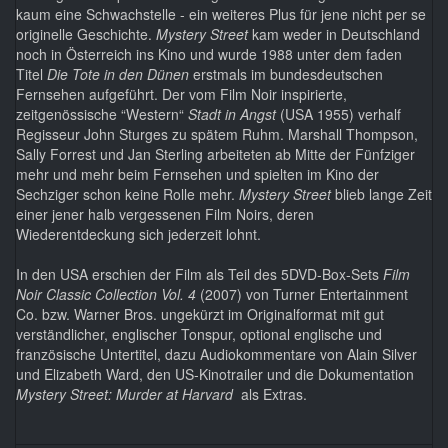
kaum eine Schwachstelle - ein weiteres Plus für jene nicht per se
originelle Geschichte.
Mystery Street
kam weder in Deutschland
noch in Österreich ins Kino und wurde 1988 unter dem faden
Titel
Die Tote in den Dünen
erstmals im bundesdeutschen
Fernsehen aufgeführt. Der vom Film Noir inspirierte,
zeitgenössische “Western“
Stadt in Angst
(USA 1955) verhalf
Regisseur John Sturges zu spätem Ruhm. Marshall Thompson,
Sally Forrest und Jan Sterling arbeiteten ab Mitte der Fünfziger
mehr und mehr beim Fernsehen und spielten im Kino der
Sechziger schon keine Rolle mehr.
Mystery Street
blieb lange Zeit
einer jener halb vergessenen Film Noirs, deren
Wiederentdeckung sich jederzeit lohnt.
In den USA erschien der Film als Teil des 5DVD-Box-Sets
Film
Noir Classic Collection Vol. 4
(2007) von Turner Entertainment
Co. bzw. Warner Bros. ungekürzt im Originalformat mit gut
verständlicher, englischer Tonspur, optional englische und
französische Untertitel, dazu Audiokommentare von Alain Silver
und Elizabeth Ward, den US-Kinotrailer und die Dokumentation
Mystery Street: Murder at Harvard
als Extras.