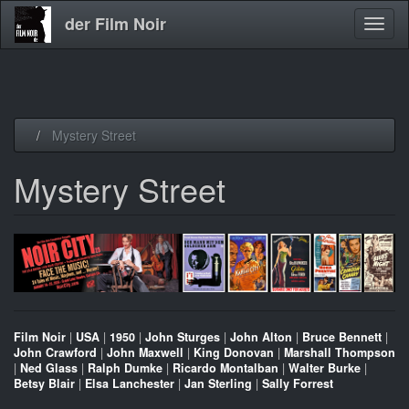
der Film Noir
Navig
aktivi
Direkt
Mystery Street
zum
Inhalt
Mystery Street
Film Noir
|
USA
|
1950
|
John Sturges
|
John Alton
|
Bruce Bennett
|
John Crawford
|
John Maxwell
|
King Donovan
|
Marshall Thompson
|
Ned Glass
|
Ralph Dumke
|
Ricardo Montalban
|
Walter Burke
|
Betsy Blair
|
Elsa Lanchester
|
Jan Sterling
|
Sally Forrest