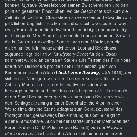
können.
Mystery Street
lebt von seinen Zwischentönen und den
pointiert gesetzten Einschüben, wo die Geschichte sich kurz die
Zeit nimmt, bei ihren Charakteren zu verweilen und etwa die vom
plötzlichen Unglück ihres Mannes überraschte Grace Shanway
(Sally Forrest) oder die fortwährend umtriebige, undurchsichtige
und intrigante Mrs. Smerrling unter die Lupe zu nehmen. So wird
die im Ganzen kurzweilige Suche nach dem Mörder, der die
gleichnamige Kriminalgeschichte von Leonard Spigelgass
zugrunde liegt, der 1951 für
Mystery Street
für den Oscar
nominiert wurde, an zentralen Stellen aufs Terrain des Film Noirs
überführt. Besonders profitiert der Film diesbezüglich von
Kameramann John Alton (
Flucht ohne Ausweg
, USA 1948), der
sich in den Vierzigern vor allem in seinen Kollaborationen mit
Anthony Mann als einer der Innovativsten seiner Zunft
hervorgetan hatte und noch heute als Legende gilt. Hier verleiht
er der Stadt Boston oder geradezu harmlosen Sequenzen wie
dem Schlagballtraining in einer Betonhalle, die Alton in einer
Weise filmt, das die Szene adäquat zum Gemütszustand des
Protagonisten geradewegs Beklemmung auslöst, eine ganz
eigene Atmosphäre. Auch bei der Darstellung der Methoden der
Forensik durch Dr. McAdoo (Bruce Bennett) von der
Harvard
Medical School
lässt sich John Alton nicht lumpen und erweist