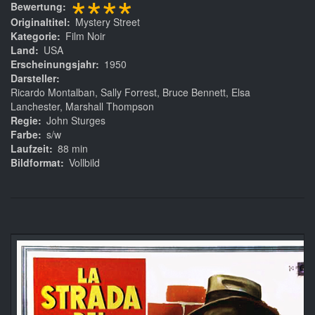
****
Bewertung
Originaltitel
Mystery Street
Kategorie
Film Noir
Land
USA
Erscheinungsjahr
1950
Darsteller
Ricardo Montalban, Sally Forrest, Bruce Bennett, Elsa
Lanchester, Marshall Thompson
Regie
John Sturges
Farbe
s/w
Laufzeit
88 min
Bildformat
Vollbild