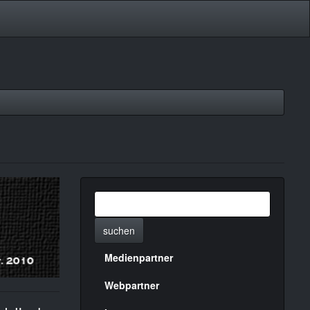
suchen
Medienpartner
Menülinks
rechte
Webpartner