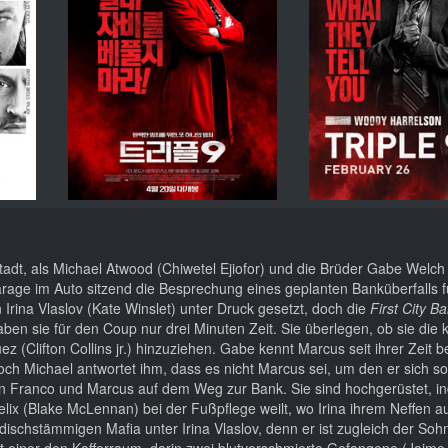
Stadt, als Michael Atwood (Chiwetel Ejiofor) und die Brüder Gabe Welch
ge im Auto sitzend die Besprechung eines geplanten Banküberfalls f
ina Vlaslov (Kate Winslet) unter Druck gesetzt, doch die
First City B
aben sie für den Coup nur drei Minuten Zeit. Sie überlegen, ob sie die 
(Clifton Collins jr.) hinzuziehen. Gabe kennt Marcus seit ihrer Zeit b
 Doch Michael antwortet ihm, dass es nicht Marcus sei, um den er sich 
on Franco und Marcus auf dem Weg zur Bank. Sie sind hochgerüstet, in
lix (Blake McLennan) bei der Fußpflege weilt, wo Irina ihrem Neffen 
üdischstämmigen Mafia unter Irina Vlaslov, denn er ist zugleich der So
et einer den Kofferraum, darin zwei blutverschmierte Gefangene (Jaime