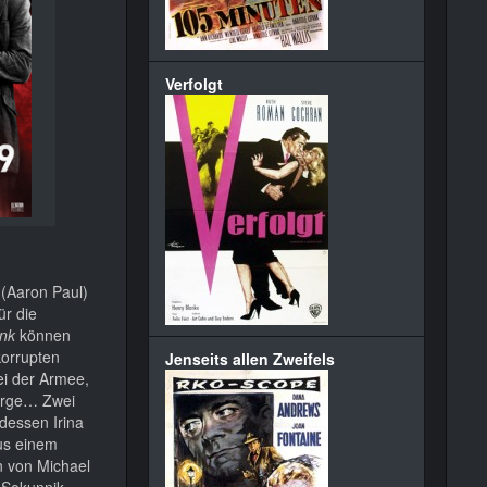
Verfolgt
 (Aaron Paul)
ür die
ank
können
korrupten
Jenseits allen Zweifels
ei der Armee,
sorge… Zwei
dessen Irina
aus einem
hn von Michael
 Sokunnik,