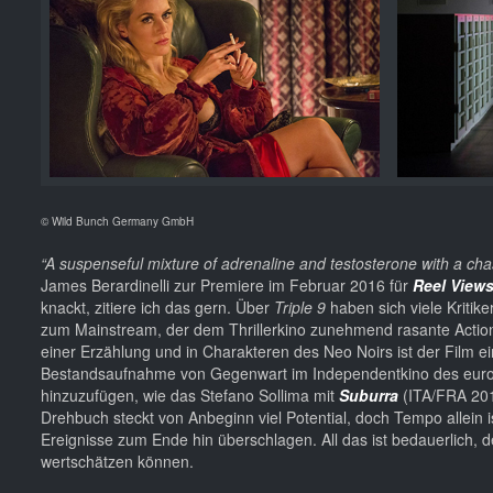
© Wild Bunch Germany GmbH
“A suspenseful mixture of adrenaline and testosterone with a chase
James Berardinelli zur Premiere im Februar 2016 für
Reel View
knackt, zitiere ich das gern. Über
Triple 9
haben sich viele Kritik
zum Mainstream, der dem Thrillerkino zunehmend rasante Action
einer Erzählung und in Charakteren des Neo Noirs ist der Film ei
Bestandsaufnahme von Gegenwart im Independentkino des europ
hinzuzufügen, wie das Stefano Sollima mit
Suburra
(ITA/FRA 201
Drehbuch steckt von Anbeginn viel Potential, doch Tempo allein i
Ereignisse zum Ende hin überschlagen. All das ist bedauerlich,
wertschätzen können.