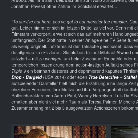
Jonathan Pavesi) ohne Zähne ihr Schicksal erwartet…
“To survive out here, you've got to out monster the monster. Ca
gut. Leider nimmt er sich im letzten Drittel zu viel vor. Denn mit
Filmstars verkörpert, erweist sich das auf mehreren Handlungse
umfangreich. Der Stoff hätte in seiner Anlage eine TV-Serie füll
als wenig originell. Letzteres ist der Tatsache geschuldet, dass e
detailgenau zu skizzieren. Sie bleiben bis auf Michael Atwood u
skizziert – mit
zu wenigen
, um beim Zuschauer Empathie oder nur
temporeichen Inszenierung dem action-lastigen Auftakt seines Film
Triple 9
ein beinhart düsteres und deprimierend kaputtes Thrille
Drop - Bargeld
(USA 2014) oder eben
True Detective – Staffel
aufspielender Darsteller hielt mich die Erzählung eine lange Ze
einzelnen Personen, ihre Motive und ihre Vergangenheit deutlich
Rollencharaktere von Aaron Paul, Woody Harrelson, Luis Da Silva j
erhalten aber nicht viel mehr Raum als Teresa Palmer, Michell
Zusammenhang mit 2 bis 3 ausgewalzten Actionszenen bekommt d