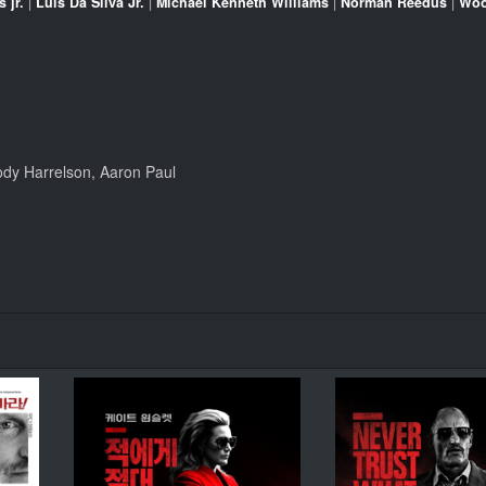
 jr.
|
Luis Da Silva Jr.
|
Michael Kenneth Williams
|
Norman Reedus
|
Woo
ody Harrelson, Aaron Paul