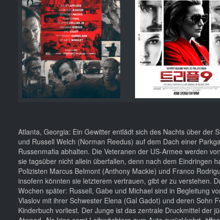
Atlanta, Georgia: Ein Gewitter entlädt sich des Nachts über der 
und Russell Welch (Norman Reedus) auf dem Dach einer Parkgara
Russenmafia abhalten. Die Veteranen der US-Armee werden von Ir
sie tagsüber nicht allein überfallen, denn nach dem Eindringen h
Polizisten Marcus Belmont (Anthony Mackie) und Franco Rodriguez 
insofern könnten sie letzterem vertrauen, gibt er zu verstehen.
Wochen später: Russell, Gabe und Michael sind in Begleitung v
Vlaslov mit ihrer Schwester Elena (Gal Gadot) und deren Sohn Fe
Kinderbuch vorliest. Der Junge ist das zentrale Druckmittel der j
Atwood. Als Irina samt Leibwächtern zum Auto zurückkehrt, öffn