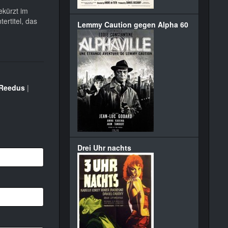
ekürzt im
ertitel, das
Lemmy Caution gegen Alpha 60
Reedus
|
Drei Uhr nachts