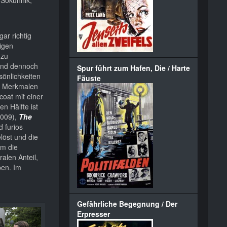
ar richtig
tigen
 zu
 und dennoch
Spur führt zum Hafen, Die / Harte
sönlichkeiten
Fäuste
en Merkmalen
oat mit einer
n Hälfte ist
009),
The
 furios
löst und die
em die
alen Anteil,
ben. Im
Gefährliche Begegnung / Der
Erpresser