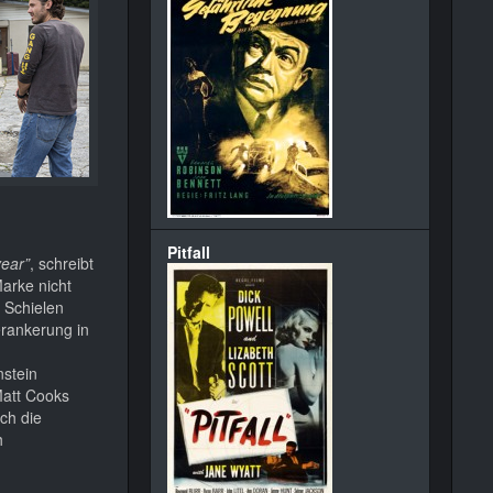
Pitfall
year”
, schreibt
Marke nicht
 Schielen
erankerung in
stein
Matt Cooks
ch die
h