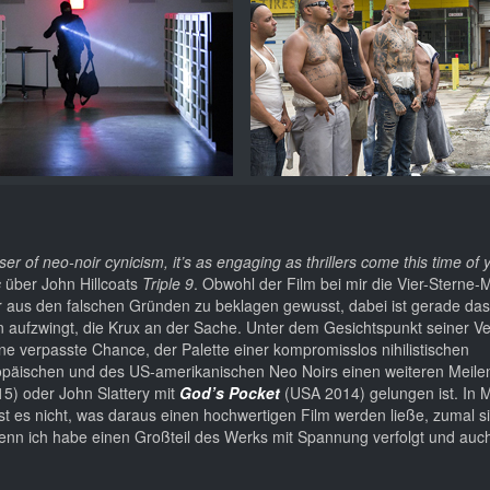
r of neo-noir cynicism, it’s as engaging as thrillers come this time of 
s
über John Hillcoats
Triple 9
. Obwohl der Film bei mir die Vier-Sterne-
er aus den falschen Gründen zu beklagen gewusst, dabei ist gerade das
 aufzwingt, die Krux an der Sache. Unter dem Gesichtspunkt seiner V
ne verpasste Chance, der Palette einer kompromisslos nihilistischen
äischen und des US-amerikanischen Neo Noirs einen weiteren Meilen
5) oder John Slattery mit
God’s Pocket
(USA 2014) gelungen ist. In 
st es nicht, was daraus einen hochwertigen Film werden ließe, zumal si
 denn ich habe einen Großteil des Werks mit Spannung verfolgt und auc