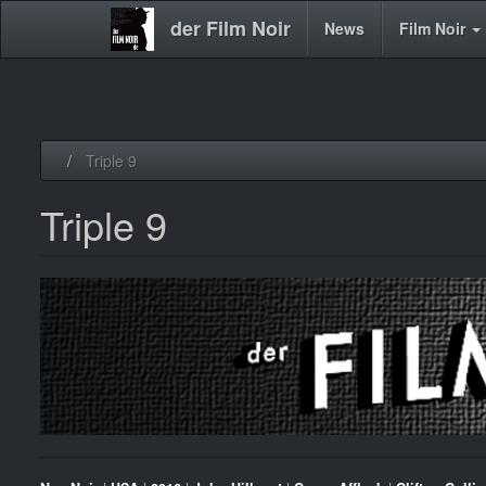
der Film Noir
Main
News
Film Noir
navigation
Direkt
Triple 9
zum
Inhalt
Triple 9