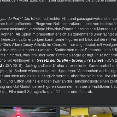
n you do that?"
Das ist kein schlechter Film und passagenweise ist er sog
 einer breit gefächerten Riege von Rollencharakteren, teils von hochkarä
benen ineinander verzahnte Neo-Noir-Drama für seine 115 Minuten als
en können. Als Spielfilm präsentiert er sich als zunehmend überfrachtet
r keine Zeit dafür erübrigen kann, seine Figuren mit Blick auf deren Per
nd Chris Allen (Casey Affleck) im Charakter nur angedeutet, mit wenig
 Interesse an ihnen zu wecken. Stattdessen rennt Regisseur John Hillc
s hinterher, was ihm über weite Strecken sogar gelingt. In seiner erste
rkino mit Anklängen an
Gesetz der Straße - Brooklyn’s Finest
(USA 2
 2
(USA 2015). Dank grandioser Drehorte, exzellenter Kameraarbeit und
it gepackt. Sodann wünschte ich mir, dass deren Versprechen auch einge
er umrissen und damit zugänglich werden. Aber das bleibt aus. Vor all
r. und Clifton Collins jr. haben zwar an der Handlungslogik einen zentr
e Ang und Gal Gadot, deren Figuren kaum nennenswerte Funktionen ha
er Film damit Schlagseite und fällt mehr und mehr ab.