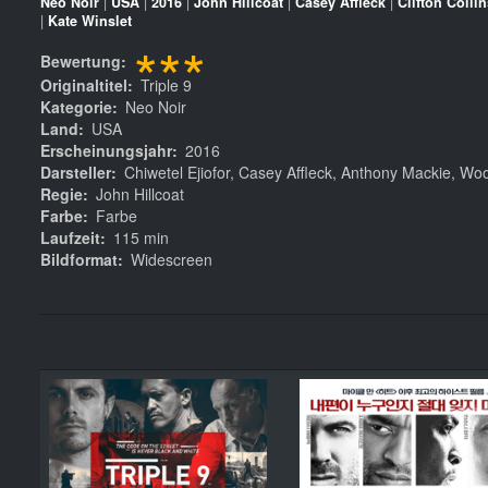
Neo Noir
|
USA
|
2016
|
John Hillcoat
|
Casey Affleck
|
Clifton Collins
|
Kate Winslet
***
Bewertung
Originaltitel
Triple 9
Kategorie
Neo Noir
Land
USA
Erscheinungsjahr
2016
Darsteller
Chiwetel Ejiofor, Casey Affleck, Anthony Mackie, Wo
Regie
John Hillcoat
Farbe
Farbe
Laufzeit
115 min
Bildformat
Widescreen