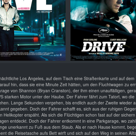
nächtliche Los Angeles, auf dem Tisch eine Straßenkarte und auf dem 
arauf hin, dass sie eine Minute Zeit hätten, um den Fluchtwagen zu er
Garage von Shannon (Bryan Cranston), der ihm einen unauffälligen, ger
PS starken Motor unter der Haube. Der Fahrer fährt zum Tatort, wo die
 gehen. Lange Sekunden vergehen, bis endlich auch der Zweite wieder a
ekannt gegeben. Doch der Fahrer schafft es, sich aus der ruhigen Gegen
n Helikopter erspäht. Als sich die Flüchtigen schon fast auf der sichern
wagen entdeckt. Doch der Fahrer entkommt in eine Parkgarage, wo zah
 Menge unerkannt zu Fuß aus dem Staub. Als er nach Hause kommt, beg
ent die Reisetasche aufs Bett wirft und sich auf den Weg in seinen All