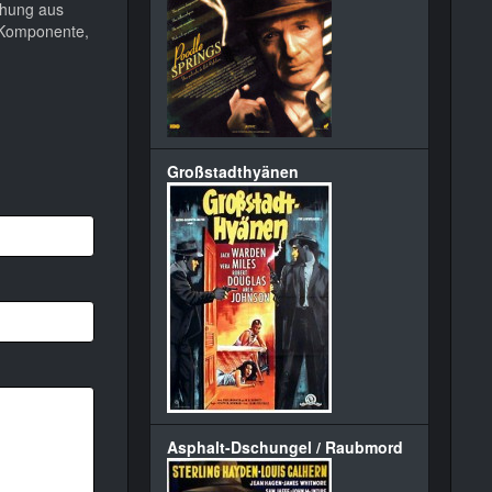
tehung aus
e Komponente,
Großstadthyänen
Asphalt-Dschungel / Raubmord