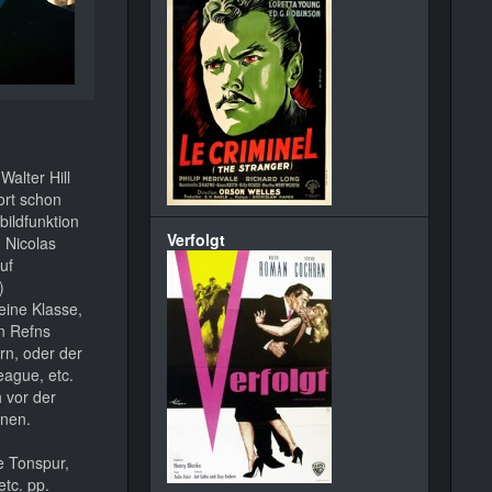
alter Hill
ort schon
bildfunktion
Verfolgt
 Nicolas
uf
)
eine Klasse,
n Refns
rn, oder der
eague, etc.
 vor der
inen.
e Tonspur,
etc. pp.