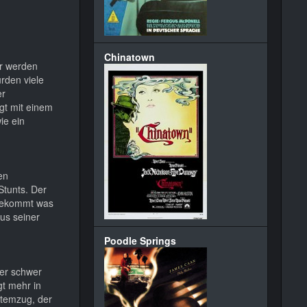
Chinatown
er werden
rden viele
er
gt mit einem
ie ein
en
 Stunts. Der
 bekommt was
us seiner
Poodle Springs
ner schwer
gt mehr in
Atemzug, der