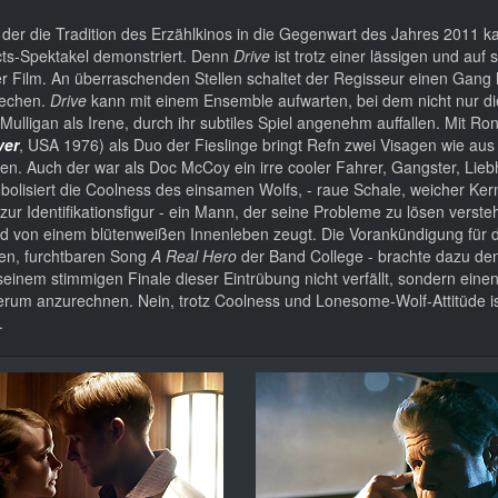
, der die Tradition des Erzählkinos in die Gegenwart des Jahres 2011 ka
ects-Spektakel demonstriert. Denn
Drive
ist trotz einer lässigen und auf 
r Film. An überraschenden Stellen schaltet der Regisseur einen Gang
brechen.
Drive
kann mit einem Ensemble aufwarten, bei dem nicht nur di
ulligan als Irene, durch ihr subtiles Spiel angenehm auffallen. Mit Ro
ver
, USA 1976) als Duo der Fieslinge bringt Refn zwei Visagen wie au
. Auch der war als Doc McCoy ein irre cooler Fahrer, Gangster, Lieb
olisiert die Coolness des einsamen Wolfs, - raue Schale, weicher Kern
zur Identifikationsfigur - ein Mann, der seine Probleme zu lösen verste
nd von einem blütenweißen Innenleben zeugt. Die Vorankündigung für 
ten, furchtbaren Song
A Real Hero
der Band College
- brachte dazu de
seinem stimmigen Finale dieser Eintrübung nicht verfällt, sondern ein
derum anzurechnen. Nein, trotz Coolness und Lonesome-Wolf-Attitüde i
.