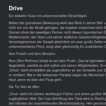
Drive
Ein eiskalter Guss mit unkommerziellen Einschlägen.
Neben der grandiosen Besetzung wirkt das Werk in seiner Bild- u
nicht nur von der Musik getragen, sie ergeben zusammen eine Sym
Szenen ohne den jeweiligen Partner nicht diesen hypnotischen Effe
Medienmacht, den Stars und seinen leidlichen Gesetzmäßigkeiten
Vorschlaghammer der Gewalt absichtlich ein paar große Dellen in
unberechenbares Pferd, sorgt aber gleichzeitig für zusätzlichen 
Vom Frosch und dem Skorpion.
Nino (Ron Perlman) bringt es auf dem Punkt: „Das ist irgendwie n
Augenblick, zweifelt an sich selbst und seinen Möglichkeiten. Er i
„Driver“ steht sinnbildlich als Jugendlicher an der Schwelle 
er verdient. Wie in der bekannten Parabel zeigen die Menschen h
Haut, wenn es über den Fluss geht.
Die Tür Noir ist offen.
„Drive“ steht mit seinem wortkargen Fahrer und einem großen We
zugänglichen Welt. Der rosa Schriftzug des Titels wird zu Recht ge
den Händen der anschließenden Berichterstattung. Hier genannte