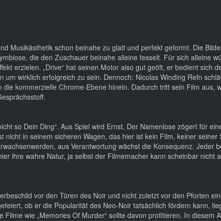
nd Musikästhetik schon beinahe zu glatt und perfekt geformt. Die Bild
biose, die den Zuschauer beinahe alleine fesselt. Für sich alleine wü
kt erzielen. „Drive“ hat seinen Motor also gut geölt, er bedient sich d
 um wirklich erfolgreich zu sein. Dennoch: Nicolas Winding Refn schlä
 die kommerzielle Chrome-Ebene hinein. Dadurch tritt sein Film aus, w
Gesprächsstoff.
icht so Dein Ding“. Aus Spiel wird Ernst. Der Namenlose zögert für ein
st nicht in seinem sicheren Wagen, das hier ist kein Film, keiner seiner
zum Erwachsenwerden, aus Verantwortung wächst die Konsequenz. Jeder
ier ihre wahre Natur, ja selbst der Filmemacher kann scheinbar nicht a
rbeschild vor den Türen des Noir und nicht zuletzt vor den Pforten ei
feiert, ob er die Popularität des Neo-Noir tatsächlich fördern kann, lie
 Filme wie „Memories Of Murder“ sollte davon profitieren. In diesem 