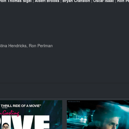
ton Thomas Sigel
|
Albert Brooks
|
Bryan Cranston
|
Oscar Isaac
|
Ron P
stina Hendricks, Ron Perlman