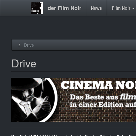
der Film Noir
Main
News
Film Noir
navigation
Direkt
Drive
zum
Inhalt
Drive