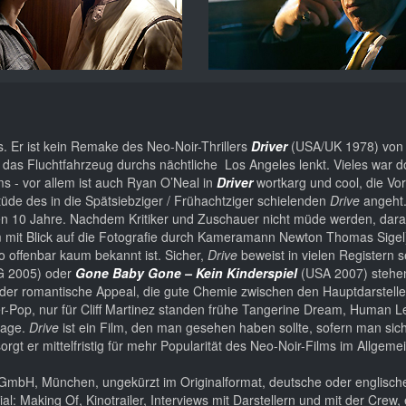
 Er ist kein Remake des Neo-Noir-Thrillers
Driver
(USA/UK 1978) von W
das Fluchtfahrzeug durchs nächtliche Los Angeles lenkt. Vieles war d
s - vor allem ist auch Ryan O’Neal in
Driver
wortkarg und cool, die Vor
itüde des in die Spätsiebziger / Frühachtziger schielenden
Drive
angeht.
zten 10 Jahre. Nachdem Kritiker und Zuschauer nicht müde werden, dara
llem mit Blick auf die Fotografie durch Kameramann Newton Thomas Sigel
o offenbar kaum bekannt ist. Sicher,
Drive
beweist in vielen Registern s
 2005) oder
Gone Baby Gone – Kein Kinderspiel
(USA 2007) stehe
der romantische Appeal, die gute Chemie zwischen den Hauptdarstelle
-Pop, nur für Cliff Martinez standen frühe Tangerine Dream, Human L
aage.
Drive
ist ein Film, den man gesehen haben sollte, sofern man sich
sorgt er mittelfristig für mehr Popularität des Neo-Noir-Films im Allgeme
GmbH, München, ungekürzt im Originalformat, deutsche oder englisch
: Making Of, Kinotrailer, Interviews mit Darstellern und mit der Crew, 