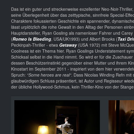
Das ist ein guter und streckenweise exzellenter Neo-Noir-Thriller
seine Überlegenheit über das zeittypische, sinnfreie Special-Eff
Charaktere fokussierten Geschichte ein spannender, dynamische
lässt urplötzlich die rohe Gewalt in den Alltag der Personen ein
Hauptdarsteller, Ryan Gosling als namenloser Fahrer und Carey M
(
Romeo Is Bleeding
, USA/UK1993) und Albert Brooks (
Taxi Dri
Peckinpah-Thriller - etwa
Getaway
(USA 1972) mit Steve McQueen
Coolness ist ein Thema hier. Ryan Goslings Understatement symb
Schicksal selbst in die Hand nimmt. So wird er für die Zuschauer 
dessen Beschützerinstinkt gegenüber einer Mutter und ihrem Ki
Kinostart im September 2011 - inspiriert von dem hier verwende
Spruch:
“Some heroes are real“
. Dass Nicolas Winding Refn mit 
glaubwürdigen Schluss präsentiert, ist Autor und Regisseur wie
der übliche Hollywood-Schmus, kein Thriller-Kino von der Stange