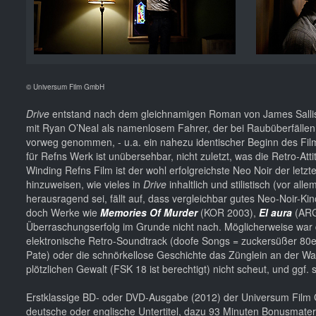
© Universum Film GmbH
Drive
entstand nach dem gleichnamigen Roman von James Sallis.
mit Ryan O’Neal als namenlosem Fahrer, der bei Raubüberfällen 
vorweg genommen, - u.a. ein nahezu identischer Beginn des Film
für Refns Werk ist unübersehbar, nicht zuletzt, was die Retro-Att
Winding Refns Film ist der wohl erfolgreichste Neo Noir der let
hinzuweisen, wie vieles in
Drive
inhaltlich und stilistisch (vor a
herausragend sei, fällt auf, dass vergleichbar gutes Neo-Noir-Kin
doch Werke wie
Memories Of Murder
(KOR 2003),
El aura
(ARG
Überraschungserfolg im Grunde nicht nach. Möglicherweise war 
elektronische Retro-Soundtrack (doofe Songs = zuckersüßer 80er
Pate) oder die schnörkellose Geschichte das Zünglein an der W
plötzlichen Gewalt (FSK 18 ist berechtigt) nicht scheut, und ggf. 
Erstklassige BD- oder DVD-Ausgabe (2012) der Universum Film 
deutsche oder englische Untertitel, dazu 93 Minuten Bonusmaterial