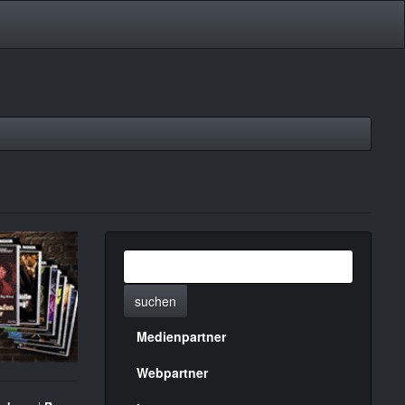
suchen
Medienpartner
Menülinks
rechte
Webpartner