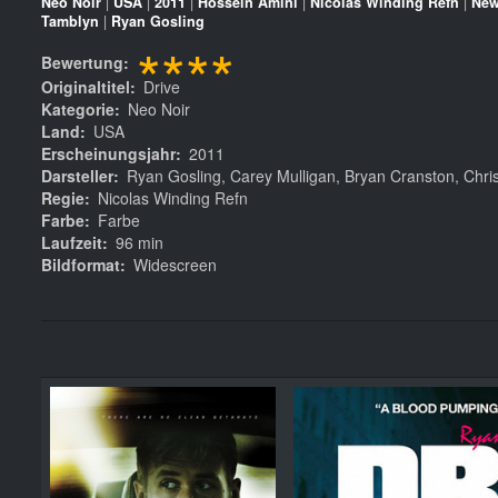
Neo Noir
|
USA
|
2011
|
Hossein Amini
|
Nicolas Winding Refn
|
New
Tamblyn
|
Ryan Gosling
****
Bewertung
Originaltitel
Drive
Kategorie
Neo Noir
Land
USA
Erscheinungsjahr
2011
Darsteller
Ryan Gosling, Carey Mulligan, Bryan Cranston, Chri
Regie
Nicolas Winding Refn
Farbe
Farbe
Laufzeit
96 min
Bildformat
Widescreen