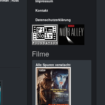
Seite
erlman
|
Russ
Impressum
Kontakt
Datenschutzerklärung
Filme
Alle Spuren verwischt