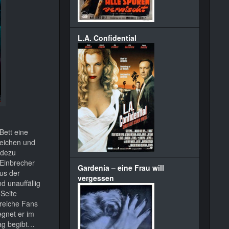
L.A. Confidential
Bett eine
reichen und
adezu
 Einbrecher
Gardenia – eine Frau will
us der
vergessen
d unauffällig
 Seite
lreiche Fans
egnet er im
tag begibt…