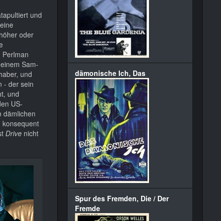
tapultiert und
seine
 höher oder
e
n Perlman
s einem Sam-
dämonische Ich, Das
haber, und
 - der sein
ht, und
den US-
n dämlichen
en konsequent
st
Drive
nicht
Spur des Fremden, Die / Der
Fremde