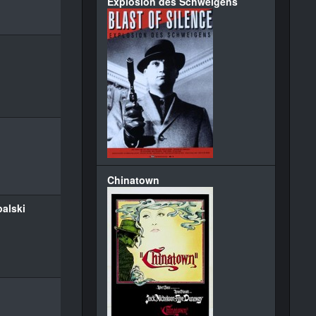
Explosion des Schweigens
Chinatown
palski