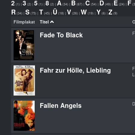
2
3
5
8
A
B
C
D
E
F
(1)
|
(2)
|
(1)
|
(2)
|
(34)
|
(67)
|
(54)
|
(49)
|
(24)
|
(
R
S
T
Ü
V
W
Y
Z
(34)
|
(75)
|
(45)
|
(18)
|
(26)
|
(19)
|
(6)
|
(9)
Filmplakat
Titel
O
Fade To Black
F
Fahr zur Hölle, Liebling
F
L
Fallen Angels
D