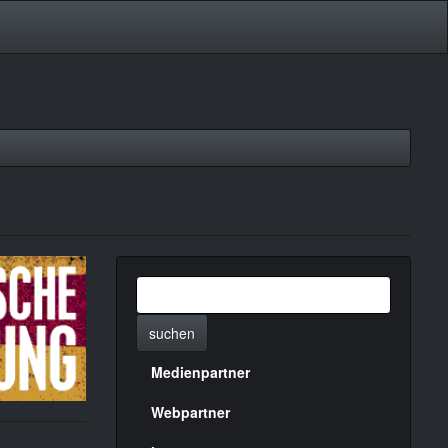
suchen
Medienpartner
Menülinks
rechte
Webpartner