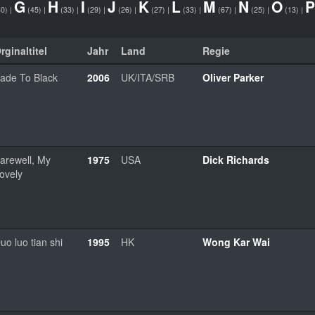
G
H
I
J
K
L
M
N
O
P
30)
|
(45)
|
(33)
|
(29)
|
(26)
|
(27)
|
(33)
|
(67)
|
(25)
|
(13)
|
rginaltitel
Jahr
Land
Regie
ade To Black
2006
UK/ITA/SRB
Oliver Parker
arewell, My
1975
USA
Dick Richards
ovely
uo luo tian shi
1995
HK
Wong Kar Wai