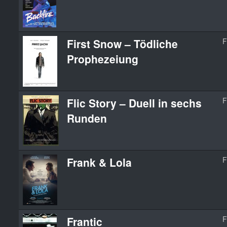
First Snow – Tödliche
F
Prophezeiung
Flic Story – Duell in sechs
F
Runden
Frank & Lola
F
Frantic
F