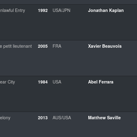
nlawful Entry
1992
USA/JPN
Jonathan Kaplan
e petit lieutenant
2005
FRA
Xavier Beauvois
ear City
1984
USA
Abel Ferrara
elony
2013
AUS/USA
Matthew Saville