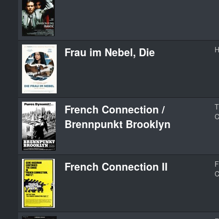
Frau im Nebel, Die
H
French Connection /
T
C
Brennpunkt Brooklyn
French Connection II
F
C