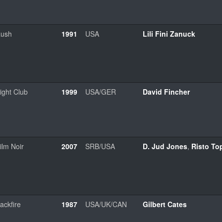
ush
1991
USA
Lili Fini Zanuck
ight Club
1999
USA/GER
David Fincher
ilm Noir
2007
SRB/USA
D. Jud Jones
,
Risto To
ackfire
1987
USA/UK/CAN
Gilbert Cates