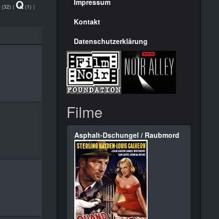
Seite
Q
Impressum
(32)
|
(1)
|
Kontakt
Datenschutzerklärung
Filme
Asphalt-Dschungel / Raubmord