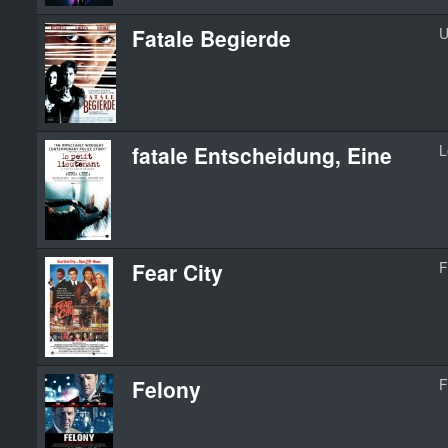
Fatale Begierde
U
fatale Entscheidung, Eine
L
Fear City
F
Felony
F