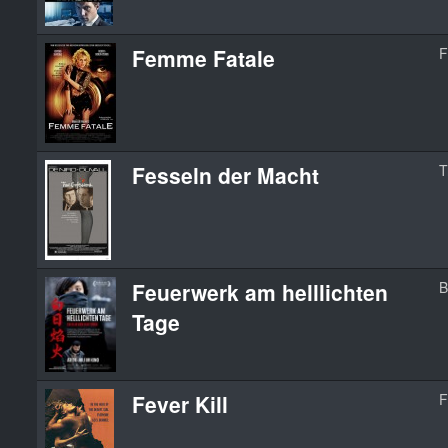
Femme Fatale
F
Fesseln der Macht
T
Feuerwerk am helllichten
B
Tage
Fever Kill
F