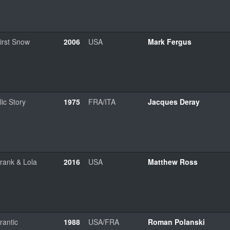
irst Snow
2006
USA
Mark Fergus
lic Story
1975
FRA/ITA
Jacques Deray
rank & Lola
2016
USA
Matthew Ross
rantic
1988
USA/FRA
Roman Polanski