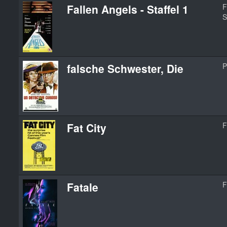
Fallen Angels - Staffel 1
F
S
falsche Schwester, Die
P
Fat City
F
Fatale
F