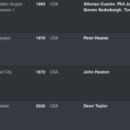
allen Angels -
1993
USA
Alfonso Cuarón
,
Phil 
eason 1
Steven Soderbergh
,
To
eeper
1976
USA
Peter Hyams
at City
1972
USA
John Huston
atale
2020
USA
Deon Taylor