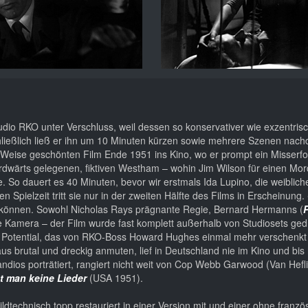
Studio RKO unter Verschluss, weil dessen so konservativer wie exzentris
ließlich ließ er ihn um 10 Minuten kürzen sowie mehrere Szenen nach
e Weise geschönten Film Ende 1951 ins Kino, wo er prompt ein Misserfo
nordwärts gelegenen, fiktiven Westham – wohin Jim Wilson für einen Mord
e. So dauert es 40 Minuten, bevor wir erstmals Ida Lupino, die weiblich
Spielzeit tritt sie nur in der zweiten Hälfte des Films in Erscheinung.
n können. Sowohl Nicholas Rays prägnante Regie, Bernard Hermanns (
e Kamera – der Film wurde fast komplett außerhalb von Studiosets gedre
 Potential, das von RKO-Boss Howard Hughes einmal mehr verschenkt
aus brutal und dreckig anmuten, lief in Deutschland nie im Kino und bis
dios porträtiert, rangiert nicht weit von Cop Webb Garwood (Van Hefli
t man keine Lieder
(USA 1951).
ildtechnisch topp restauriert in einer Version mit und einer ohne franzö