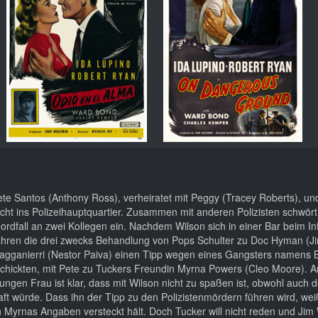
te Santos (Anthony Ross), verheiratet mit Peggy (Tracey Roberts), un
cht ins Polizeihauptquartier. Zusammen mit anderen Polizisten schwört
rdfall an zwei Kollegen ein. Nachdem Wilson sich in einer Bar beim I
, fahren die drei zwecks Behandlung von Pops Schulter zu Doc Hyman (J
gganierri (Nestor Paiva) einen Tipp wegen eines Gangsters namens 
schickten, mit Pete zu Tuckers Freundin Myrna Powers (Cleo Moore). 
ungen Frau ist klar, dass mit Wilson nicht zu spaßen ist, obwohl auch 
t würde. Dass ihn der Tipp zu den Polizistenmördern führen wird, wei
h Myrnas Angaben versteckt hält. Doch Tucker will nicht reden und Jim 