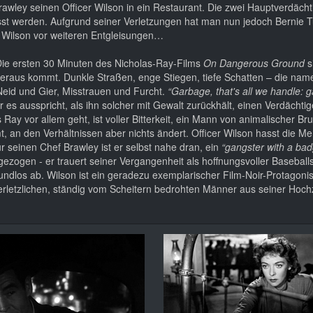
awley seinen Officer Wilson in ein Restaurant. Die zwei Hauptverdächt
st werden. Aufgrund seiner Verletzungen hat man nun jedoch Bernie 
m Wilson vor weiteren Entgleisungen…
ie ersten 30 Minuten des Nicholas-Ray-Films
On Dangerous Ground
s
raus kommt. Dunkle Straßen, enge Stiegen, tiefe Schatten – die nam
 Neid und Gier, Misstrauen und Furcht.
“Garbage, that's all we handle: 
es ausspricht, als ihn solcher mit Gewalt zurückhält, einen Verdächti
 vor allem geht, ist voller Bitterkeit, ein Mann von animalischer Bruta
t, an den Verhältnissen aber nichts ändert. Officer Wilson hasst die M
ür seinen Chef Brawley ist er selbst nahe dran, ein
“gangster with a ba
zogen - er trauert seiner Vergangenheit als hoffnungsvoller Baseballs
ndlos ab. Wilson ist ein geradezu exemplarischer Film-Noir-Protagonist
rletzlichen, ständig vom Scheitern bedrohten Männer aus seiner Hochz