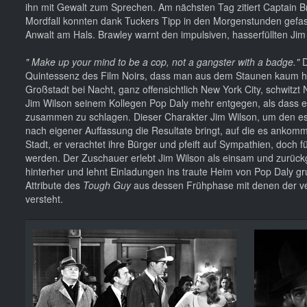
ihn mit Gewalt zum Sprechen. Am nächsten Tag zitiert Captain Br
Mordfall konnten dank Tuckers Tipp in den Morgenstunden gefas
Anwalt am Hals. Brawley warnt den impulsiven, hasserfüllten Ji
" Make up your mind to be a cop, not a gangster with a badge."
D
Quintessenz des Film Noirs, dass man aus dem Staunen kaum he
Großstadt bei Nacht, ganz offensichtlich New York City, schwitzt
Jim Wilson seinem Kollegen Pop Daly mehr entgegen, als dass er 
zusammen zu schlagen. Dieser Charakter Jim Wilson, um den es Ray
nach eigener Auffassung die Resultate bringt, auf die es ankomm
Stadt, er verachtet ihre Bürger und pfeift auf Sympathien, doch f
werden. Der Zuschauer erlebt Jim Wilson als einsam und zurückge
hinterher und lehnt Einladungen ins traute Heim von Pop Daly gru
Attribute des
Tough Guy
aus dessen Frühphase mit denen der ve
versteht.