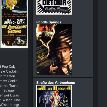
Poodle Springs
d Pop Daly
 sie Captain
nformanten
immy Conlin).
Straße des Verbrechens
Bernie Tucker
Am Spiegel
der weiß, was
ß Wilson, und
Wilson bringt