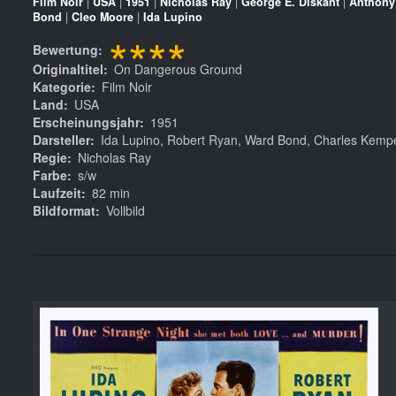
Film Noir
|
USA
|
1951
|
Nicholas Ray
|
George E. Diskant
|
Anthony
Bond
|
Cleo Moore
|
Ida Lupino
****
Bewertung
Originaltitel
On Dangerous Ground
Kategorie
Film Noir
Land
USA
Erscheinungsjahr
1951
Darsteller
Ida Lupino, Robert Ryan, Ward Bond, Charles Kempe
Regie
Nicholas Ray
Farbe
s/w
Laufzeit
82 min
Bildformat
Vollbild