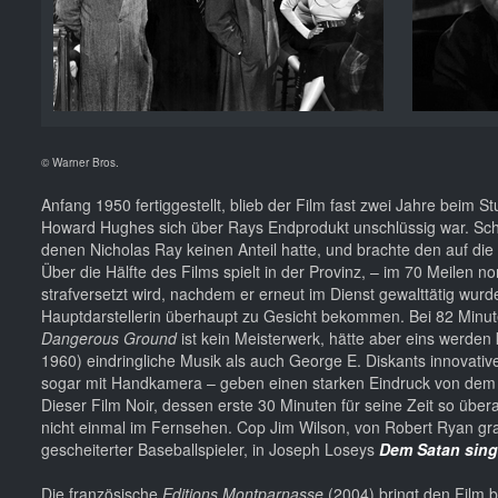
© Warner Bros.
Anfang 1950 fertiggestellt, blieb der Film fast zwei Jahre beim 
Howard Hughes sich über Rays Endprodukt unschlüssig war. Sch
denen Nicholas Ray keinen Anteil hatte, und brachte den auf di
Über die Hälfte des Films spielt in der Provinz, – im 70 Meilen 
strafversetzt wird, nachdem er erneut im Dienst gewalttätig wurd
Hauptdarstellerin überhaupt zu Gesicht bekommen. Bei 82 Minuten 
Dangerous Ground
ist kein Meisterwerk, hätte aber eins werde
1960) eindringliche Musik als auch George E. Diskants innovativ
sogar mit Handkamera – geben einen starken Eindruck von dem
Dieser Film Noir, dessen erste 30 Minuten für seine Zeit so über
nicht einmal im Fernsehen. Cop Jim Wilson, von Robert Ryan gran
gescheiterter Baseballspieler, in Joseph Loseys
Dem Satan sing
Die französische
Editions Montparnasse
(2004) bringt den Film b