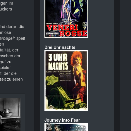
igen im
Tuckers
ind derart die
enlose
garbage!“
speit
gen
Drei Uhr nachts
lität, der
enschen der
dge“
zu
pieler
, der die
eit zu einen
Journey Into Fear