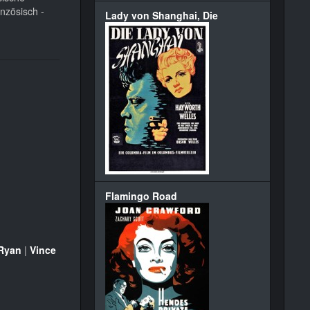
anzösisch -
Lady von Shanghai, Die
Flamingo Road
 Ryan
|
Vince