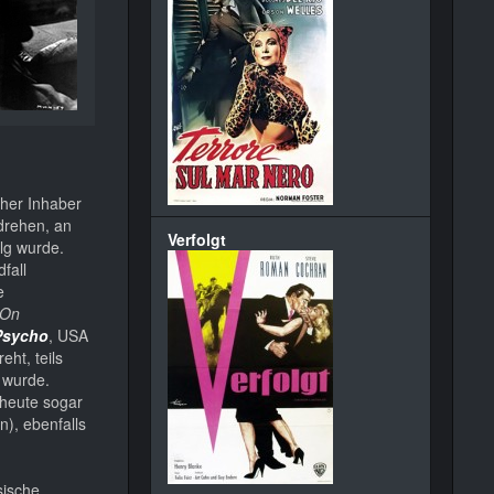
cher Inhaber
drehen, an
Verfolgt
lg wurde.
fall
e
On
Psycho
, USA
ht, teils
 wurde.
 heute sogar
n), ebenfalls
sische