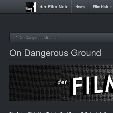
der Film Noir
Main
News
Film Noir
navigation
Direkt
On Dangerous Ground
zum
Inhalt
On Dangerous Ground