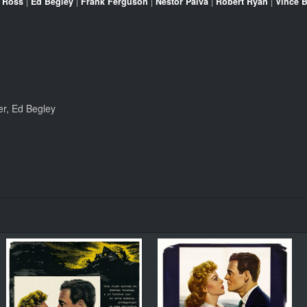
 Ross
|
Ed Begley
|
Frank Ferguson
|
Nestor Paiva
|
Robert Ryan
|
Vince B
r, Ed Begley