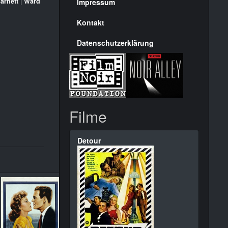
Seite
arnett
|
Ward
Impressum
Kontakt
Datenschutzerklärung
Filme
Detour