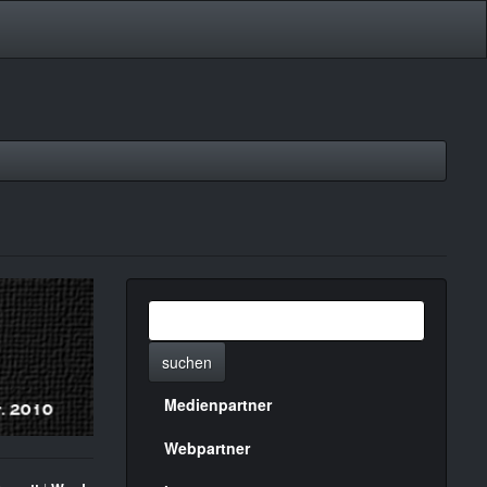
suchen
Medienpartner
Menülinks
rechte
Webpartner