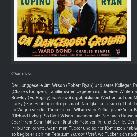
© Warner Bros.
Der Junggeselle Jim Wilson (Robert Ryan) und seine Kollegen Pe
(Charles Kemper), Familienvater, begeben sich in einer Winterna
Brawley (Ed Begley) nach zwei ergebnislosen Wochen auf den Mo
Lucky (Gus Schilling) erfolglos nach Neuigkeiten erkundigt hat
Im Wagen vor der Tür bekommt Wilson vom Zeitungsverkäufer Ba
(Richard Irving). So fährt Wilson, nachdem sie Pop nach Hause 
über ihrem Schminktisch hängt ein Foto von ihr und Bernie. Der j
ihr blühen könnte, wenn man Tucker und seiner Komplizen habhaf
so begibt er sich mit Pete zum
Harbor Hotel
, wo Tucker sich nac