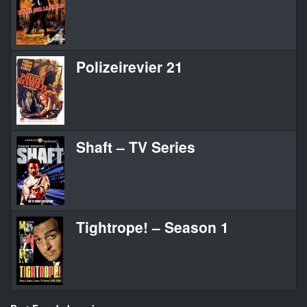
Polizeirevier 21
D
Shaft – TV Series
S
Tightrope! – Season 1
T