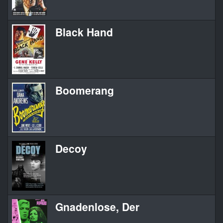
Black Hand
B
Boomerang
B
Decoy
D
Gnadenlose, Der
P