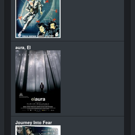
aura, El
Journey Into Fear