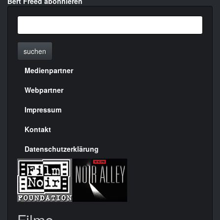
Bert Freed abonnieren
suchen
Medienpartner
Menülinks
rechte
Webpartner
Seite
Impressum
Kontakt
Datenschutzerklärung
Filme