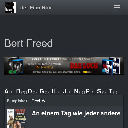
der Film Noir
Navig
aktivi
Bert Freed
Direkt
zum
Inhalt
A
B
D
G
H
J
N
P
S
T
(1)
|
(2)
|
(1)
|
(1)
|
(2)
|
(1)
|
(1)
|
(1)
|
(1)
|
(1)
Filmplakat
Titel
O
An einem Tag wie jeder andere
T