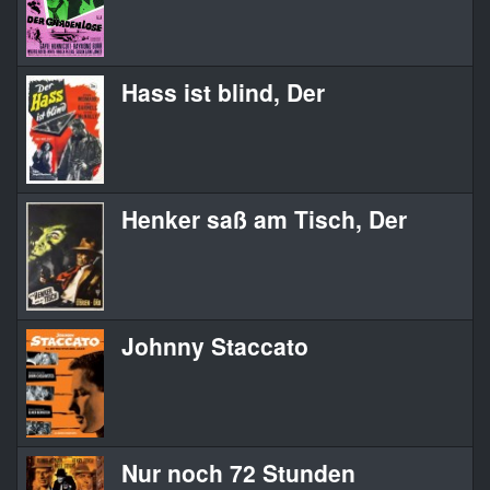
Hass ist blind, Der
N
Henker saß am Tisch, Der
7
Johnny Staccato
J
Nur noch 72 Stunden
M