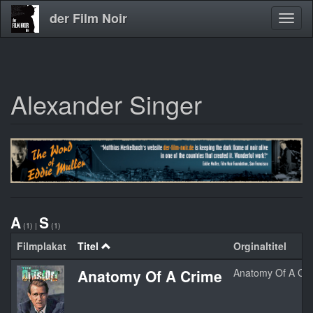
der Film Noir
Navig
aktivi
Alexander Singer
Direkt
zum
Inhalt
A
S
(1)
|
(1)
Filmplakat
Titel
Orginaltitel
Anatomy Of A Crime
Anatomy Of A Cr