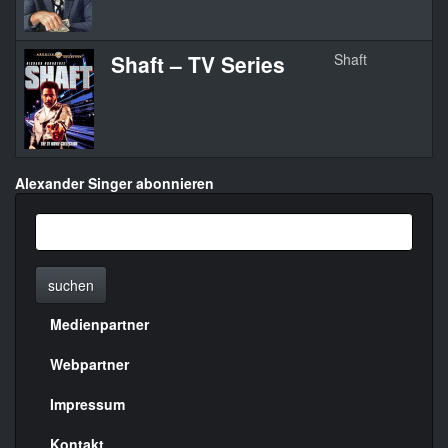
Shaft – TV Series
Shaft
Alexander Singer abonnieren
suchen
Medienpartner
Menülinks
rechte
Webpartner
Seite
Impressum
Kontakt