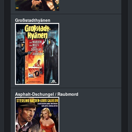
Großstadthyänen
Asphalt-Dschungel / Raubmord