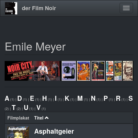
der Film Noir
Navig
aktivi
Emile Meyer
Direkt
zum
Inhalt
A
D
E
H
I
K
M
N
P
R
S
(1)
|
(1)
|
(1)
|
(1)
|
(1)
|
(1)
|
(1)
|
(1)
|
(1)
|
(1)
|
T
U
V
(2)
|
(2)
|
(1)
|
(1)
Filmplakat
Titel
Asphaltgeier